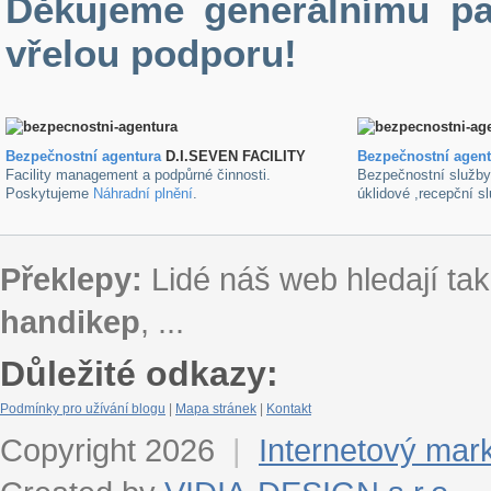
Děkujeme generálnímu pa
vřelou podporu!
Bezpečnostní agentura
D.I.SEVEN FACILITY
B
ezpečnostní agen
Facility management a podpůrné činnosti.
Bezpečnostní služb
Poskytujeme
Náhradní plnění
.
úklidové ,recepční s
Překlepy:
Lidé náš web hledají tak
handikep
, ...
Důležité odkazy:
Podmínky pro užívání blogu
|
Mapa stránek
|
Kontakt
Copyright 2026
|
Internetový mar