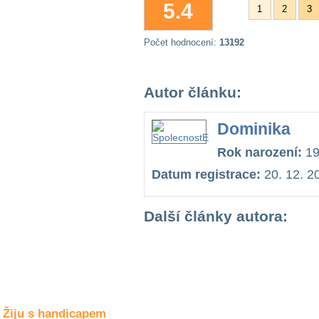
5.4
Společné zájmy
1
2
3
a volný čas
Počet hodnocení:
13192
Kultura a akce
Autor článku:
Rozhovory
a příběhy
Dominika
osobností
Rok narození:
19
Sport
zdravotně
Datum registrace:
20. 12. 2
postižených
Žiju s humorem
Další články autora:
Žiju s handicapem