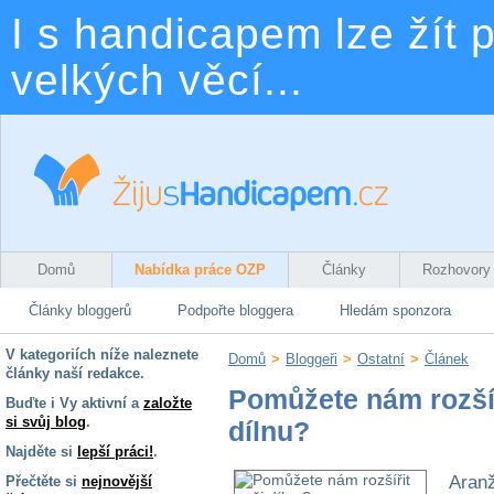
I s handicapem lze žít p
velkých věcí...
Domů
Nabídka práce OZP
Články
Rozhovory
Články bloggerů
Podpořte bloggera
Hledám sponzora
V kategoriích níže naleznete
Domů
>
Bloggeři
>
Ostatní
>
Článek
články naší redakce.
Pomůžete nám rozšíř
Buďte i Vy aktivní a
založte
si svůj blog
.
dílnu?
Najděte si
lepší práci!
.
Aranž
Přečtěte si
nejnovější