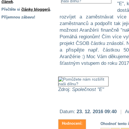
článek
.
"E", 
Přečtěte si
články bloggerů
.
dost
rozvíjet a zaměstnávat více 
Příjemnou zábavu!
zaměstnanců a podpořit tak je
S handicapem
možnost Aranžérii finančně "n
na cestách
Pomáhá regionům! Čím více vy
projekt ČSOB částku znásobí. Na
Zdraví
a přispějte např. částkou 50
a pomůcky
Aranžérie :) Moc Vám děkujeme 
šťastným vstupem do roku 2017!
Vzdělání, práce
a příspěvky
Zdroj:
Společnost "E"
Náhradní
plnění
Rodina a děti
Datum:
23. 12. 2016 09:40
|
Au
Hodnocení:
Ohodnoť tento č