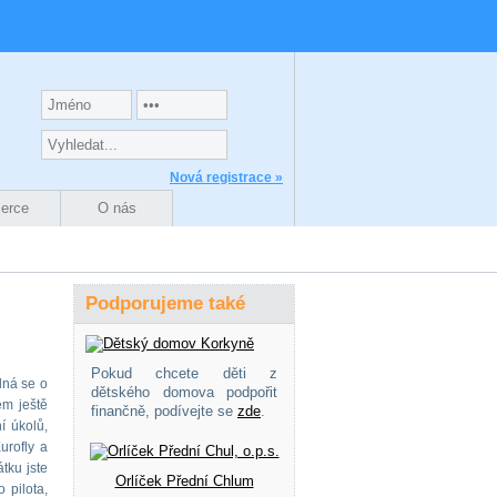
Nová registrace »
zerce
O nás
Podporujeme také
Pokud chcete děti z
dná se o
dětského domova podpořit
em ještě
finančně, podívejte se
zde
.
í úkolů,
urofly a
tku jste
Orlíček Přední Chlum
 pilota,