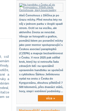
Aleš Černohous z Děčína je po
úrazu míchy. Před mnoha lety na
něj v jednom parku v Anglii spadl
strom. Ocitl se na vozíku, ale
aktivního života se nevzdal.
Věnuje se fotografii a grafice,
pomáhá lidem po poranění míchy
jako peer mentor spolupracující s
Českou asociací paraplegiků
(CZEPA) a mapuje bezbariérovost
ě, což
v Česku. V roce 2025 pak udělal
e nemám
krok, který by si netroufla řada
írody,
zdravých lidí: na speciálně
utěže,
upraveném handbiku se společně
isné a
s cyklistkou Šárkou Jelínkovou
vuky a
vydal na cestu z Česka do
Kyrgyzstánu, dlouhou přibližně 7
zebírám
500 kilometrů, přes dvanáct států,
zebral,
hory, stepi i extrémní podmínky…
mítačce
sem se
více »
Nejnovější pozvánky