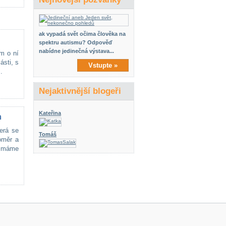
ak vypadá svět očima člověka na
spektru autismu? Odpověď
nabídne jedinečná výstava...
ám o ní
ásti, s
Vstupte »
.
Nejaktivnější blogeři
Kateřina
m
erá se
Tomáš
oměr a
, máme