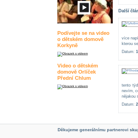
Další člá
Podívejte se na video
více nap
o dětském domově
kterou se
Korkyně
Datum:
1
Video o dětském
domově Orlíček
Přední Chlum
tento tý
nevím, c
nějakou s
Datum:
2
Děkujeme generálnímu partnerovi sku