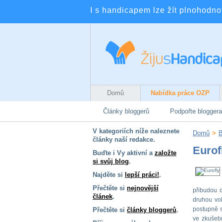
I s handicapem lze žít plnohodnotn
Domů
Nabídka práce OZP
Články bloggerů
Podpořte bloggera
V kategoriích níže naleznete
Domů
>
B
články naší redakce.
Eurof
Buďte i Vy aktivní a
založte
si svůj blog
.
Najděte si
lepší práci!
.
Přečtěte si
nejnovější
přibudou d
článek
.
druhou vol
postupně s
Přečtěte si
články bloggerů
.
ve zkušebn