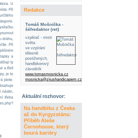
ktora. U
Redakce
ísta. Při
 určitého
ategorie.
Tomáš Mošnička -
ysílačku
šéfredaktor (ret)
vysunout
vzpěrač - mistr
u dráhu,
světa
íte. Při
ve vzpírání
úspěšném
tělesně
klapky a
postižených,
ělají ty
handbikerový
 a třetí
závodník
py, je to
www.tomasmosnicka.cz
mosnicka@zijushandicapem.cz
á jdete.
obsahuje
 nástin,
Aktuální rozhovor:
ní třeba
les.php?
Na handbiku z Česka
až do Kyrgyzstánu:
Příběh Aleše
Černohouse, který
bourá bariéry
: