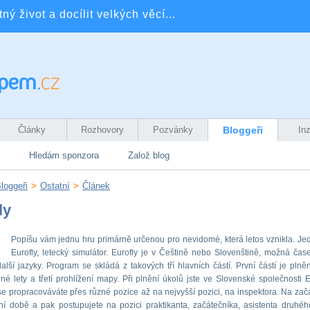
ý život a docílit velkých věcí...
Články
Rozhovory
Pozvánky
Bloggeři
In
Hledám sponzora
Založ blog
loggeři
>
Ostatní
>
Článek
ly
Popíšu vám jednu hru primárně určenou pro nevidomé, která letos vznikla. Je
Eurofly, letecký simulátor. Eurofly je v Češtině nebo Slovenštině, možná čas
alší jazyky. Program se skládá z takových tří hlavních částí. První částí je plněn
né lety a třetí prohlížení mapy. Při plnění úkolů jste ve Slovenské společnosti E
e propracováváte přes různé pozice až na nejvyšší pozici, na inspektora. Na začá
í době a pak postupujete na pozici praktikanta, začátečníka, asistenta druhého