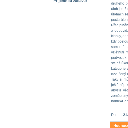
Příjemnou zábavu!
druhého pi
úloh je už 
S handicapem
na cestách
úlohách se 
počtu úloh 
Před plněn
Zdraví
a odpovída
a pomůcky
klapky, od
kdy poslou
samotném 
Vzdělání, práce
vzlétnutí
a příspěvky
podvozek. 
stejné úko
kategorie u
Náhradní
ozvučený a
plnění
Taky si mů
ještě něja
abyste věd
Rodina a děti
zeměpisnýc
name=Con
Společné zájmy
Datum:
21
a volný čas
Hodnoce