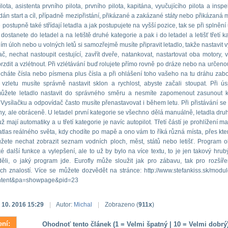
lota, asistenta prvního pilota, prvního pilota, kapitána, vyučujícího pilota a inspe
dán start a cíl, případně mezipřistání, přikázané a zakázané státy nebo přikázaná m
postupně také střídají letadla a jak postupujete na vyšší pozice, tak se při splnění
dostanete do letadel a na letiště druhé kategorie a pak i do letadel a letišť třetí k
ím úloh nebo u volných letů si samozřejmě musíte připravit letadlo, takže nastavit v
č, nechat nastoupit cestující, zavřít dveře, natankovat, nastartovat oba motory, 
brzdit a vzlétnout. Při vzlétávání buď rolujete přímo rovně po dráze nebo na určeno
cháte čísla nebo písmena plus čísla a při ohlášení toho vašeho na tu dráhu zaboč
vzletu musíte správně nastavit sklon a rychlost, abyste začali stoupat. Při 
 můžete letadlo nastavit do správného směru a nesmíte zapomenout zasunout 
Vysílačku a odpovídač často musíte přenastavovat i během letu. Při přistávání se d
ny, ale obráceně. U letadel první kategorie se všechno dělá manuálně, letadla druhé
ž mají automatiky a u třetí kategorie je navíc autopilot. Třetí částí je prohlížení ma
tlas reálného světa, kdy chodíte po mapě a ono vám to říká různá místa, přes kter
žete nechat zobrazit seznam vodních ploch, měst, států nebo letišť. Program 
ké další funkce a vylepšení, ale to už by bylo na více textu, to je jen takový hrubý
ěli, o jaký program jde. Eurofly může sloužit jak pro zábavu, tak pro rozšíře
h znalostí. Více se můžete dozvědět na stránce: http://www.stefankiss.sk/modu
tent&pa=showpage&pid=23
. 10. 2016 15:29
|
Autor:
Michal
|
Zobrazeno (
911x
)
ní:
Ohodnoť tento článek (1 = Velmi špatný | 10 = Velmi dobrý)