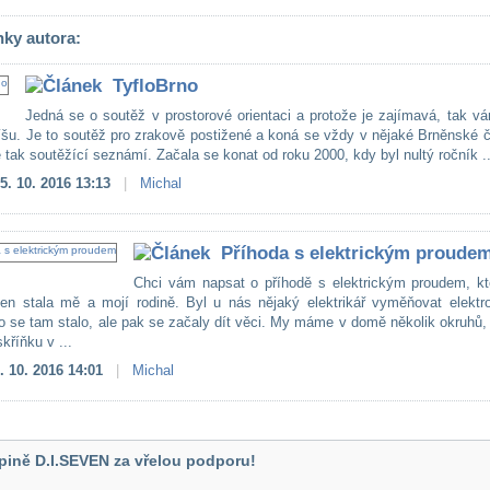
nky autora:
TyfloBrno
Jedná se o soutěž v prostorové orientaci a protože je zajímavá, tak v
íšu. Je to soutěž pro zrakově postižené a koná se vždy v nějaké Brněnské č
 tak soutěžící seznámí. Začala se konat od roku 2000, kdy byl nultý ročník ..
5. 10. 2016 13:13
|
Michal
Příhoda s elektrickým proude
Chci vám napsat o příhodě s elektrickým proudem, kt
den stala mě a mojí rodině. Byl u nás nějaký elektrikář vyměňovat elektr
o se tam stalo, ale pak se začaly dít věci. My máme v domě několik okruhů
kříňku v ...
. 10. 2016 14:01
|
Michal
pině D.I.SEVEN za vřelou podporu!