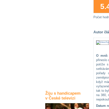
5.
Kultura a akce
Počet hod
Rozhovory
a příběhy
osobností
Autor čl
Sport
zdravotně
postižených
O mně:
Žiju s humorem
přineslo
potíže s
setkáván
pořady 
zeměpisn
když mám 
vyřazené
tak to by
Žiju s handicapem
na 380, 
v České televizi
nepokouše
Datum re