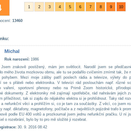
4
1
2
3
4
5
6
7
8
9
10
nocení:
13460
ánku:
Michal
Rok narození:
1986
Jsem zrakově postižený, mám jen světlocit. Narodil jsem se předčasn
 do mého života mozkovou obrnu, ale tu se podařilo cvičením zmírnit tak, ž
 pohybem. Mezi moje záliby patří poslech rádia a televize, výlety do př
í se s přáteli nebo elektronika. V televizi rád poslouchám např. různé so
o vaření, sportovní přenosy nebo na Primě Zoom historické, přírodop
é dokumenty. Z elektroniky mě zajímají spotřebiče, rád nahrávám jejich z
příležitost, tak si zajdu do nějakého elektra si je prohlídnout. Taky rád ro
 a nefunkční věci a prohlížím si, co je tam za součástky. Z věcí, co jsem ro
ly např. diktafony, magnetofony, počítače a z největších pojizdné trafo k pro
nově podle EU 400 voltů a prozkoumal jsem jednu nefunkční pračku. U ní j
l o rozebrání, bylo by to pro mě složité ji rozebrat.
gistrace:
30. 9. 2016 08:42