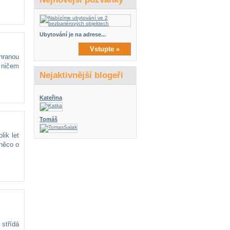
Ubytování je na adrese...
Vstupte »
ohranou
o ničem
Nejaktivnější blogeři
Kateřina
Tomáš
lik let
 něco o
 střídá