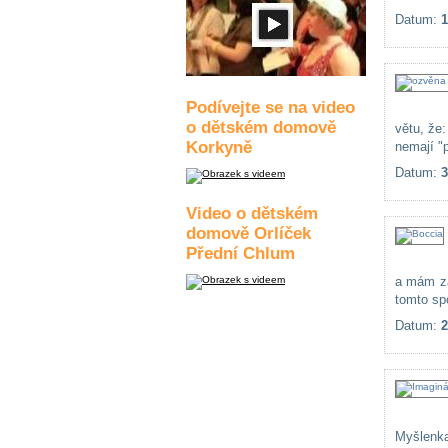
Datum:
1
Podívejte se na video
o dětském domově
větu, že:
Korkyně
nemají "p
Datum:
3
Video o dětském
domově Orlíček
Přední Chlum
a mám za
tomto spo
Datum:
2
Myšlenka