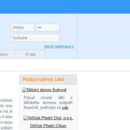
Nová registrace »
zerce
O nás
Podporujeme také
Pokud chcete děti z
smáčely,
dětského domova podpořit
díc tady
finančně, podívejte se
zde
.
še má je
 ti stále
om lásko
Orlíček Přední Chlum
u potkám