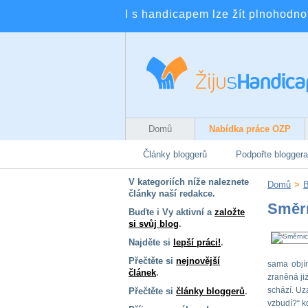
I s handicapem lze žít plnohodnotn
Domů
Nabídka práce OZP
Články bloggerů
Podpořte bloggera
V kategoriích níže naleznete
Domů
>
B
články naší redakce.
Směrn
Buďte i Vy aktivní a
založte
si svůj blog
.
Najděte si
lepší práci!
.
Přečtěte si
nejnovější
sama objím
článek
.
zraněná jiz
schází. Uz
Přečtěte si
články bloggerů
.
vzbudí?“ k