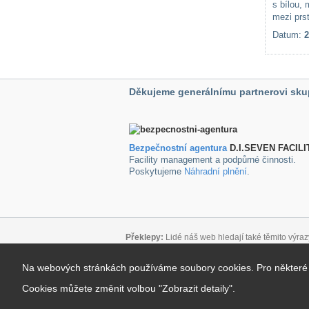
s bílou, 
mezi prst
Datum:
2
Děkujeme generálnímu partnerovi sku
Bezpečnostní agentura
D.I.SEVEN FACILI
Facility management a podpůrné činnosti.
Poskytujeme
Náhradní plnění
.
Překlepy:
Lidé náš web hledají také těmito výraz
Důležité odkazy:
Na webových stránkách používáme soubory cookies. Pro některé úč
Podmínky pro užívání blogu
|
Mapa stránek
|
Kon
Copyright 2026
|
Internetový marketing
:
Optim
Cookies můžete změnit volbou "Zobrazit detaily".