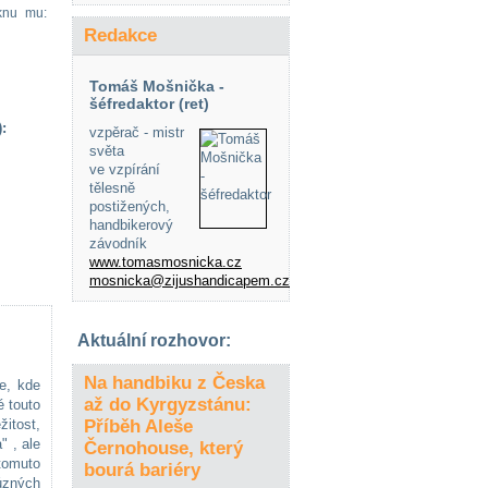
eknu mu:
Redakce
Tomáš Mošnička -
šéfredaktor (ret)
:
vzpěrač - mistr
světa
ve vzpírání
tělesně
postižených,
handbikerový
závodník
www.tomasmosnicka.cz
mosnicka@zijushandicapem.cz
Aktuální rozhovor:
Na handbiku z Česka
e, kde
až do Kyrgyzstánu:
 touto
žitost,
Příběh Aleše
" , ale
Černohouse, který
tomuto
bourá bariéry
ůzných