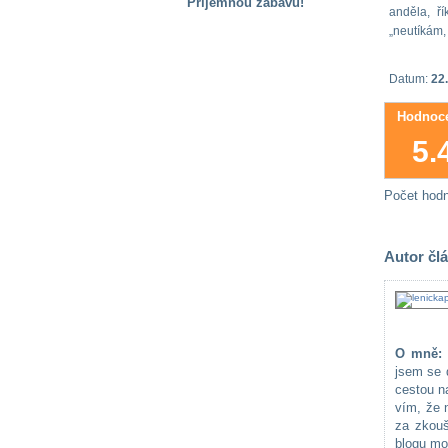
Příjemnou zábavu!
anděla, ř
„neutíkám, 
S handicapem
na cestách
Datum:
22.
Zdraví
Hodnoce
a pomůcky
5.
Vzdělání, práce
a příspěvky
Počet hod
Náhradní
Autor čl
plnění
Rodina a děti
O mně:
jsem se 
cestou na
Společné zájmy
vím, že n
a volný čas
za zkou
blogu mo