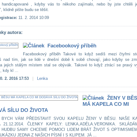
 handicapované , kdyby vás to někoho zajímalo, nebo by jste chtěli j
, klidně pište budu se těšit.
gistrace:
11. 2. 2014 10:09
nky autora:
Facebookový příběh
Facebookový příběh Takové to když sedíš mezi čtyřmi st
š nad tím, jak se lidé v dnešní době k sobě chovají, jako kdyby se změ
 a jejich stálým místem stal se obývák. Takové to když ztrácí se pravý 
, kdy kl ...
0. 2. 2016 17:53
|
Lenka
ŽENY V BĚ
MÁ KAPELA CO MI
Á SÍLU DO ŽIVOTA
 BYCH VÁM PŘEDSTAVIT SVOU KAPELU ŽENY V BĚSU. NAŠE K
A 21.12.2014. ČLENKY KAPELY: LENKA,ADÉLA.VERONIKA. SKLÁDÁ
I HUDBU SAMY CHCEME POMOCI LIDEM BRÁT ŽIVOT S OPTIMISMEM
UKÁZKU JEDNA Z NAŠICH PÍSNÍ I S KLIPEM. JÁ ...