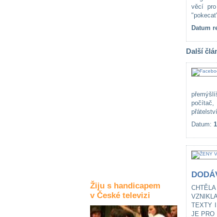
věcí pro
Kultura a akce
"pokecat"
Datum re
Rozhovory
Další člá
a příběhy
osobností
Sport
zdravotně
přemýšlí
postižených
počítač,
přátelství
Žiju s humorem
Datum:
1
DODÁV
Žiju s handicapem
CHTĚLA
v České televizi
VZNIKL
TEXTY 
JE PRO 