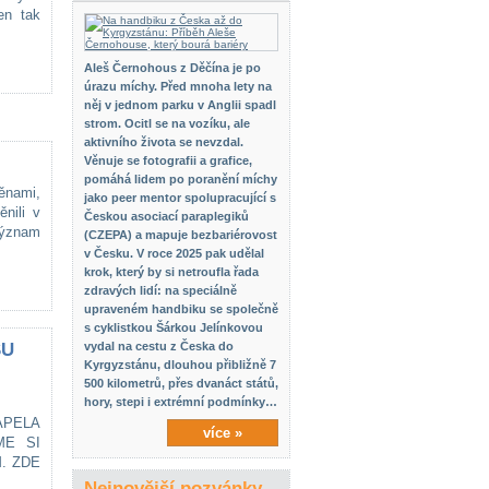
en tak
Aleš Černohous z Děčína je po
úrazu míchy. Před mnoha lety na
něj v jednom parku v Anglii spadl
strom. Ocitl se na vozíku, ale
aktivního života se nevzdal.
Věnuje se fotografii a grafice,
pomáhá lidem po poranění míchy
ěnami,
jako peer mentor spolupracující s
nili v
Českou asociací paraplegiků
význam
(CZEPA) a mapuje bezbariérovost
v Česku. V roce 2025 pak udělal
krok, který by si netroufla řada
zdravých lidí: na speciálně
upraveném handbiku se společně
s cyklistkou Šárkou Jelínkovou
SU
vydal na cestu z Česka do
Kyrgyzstánu, dlouhou přibližně 7
500 kilometrů, přes dvanáct států,
hory, stepi i extrémní podmínky…
APELA
více »
ME SI
. ZDE
Nejnovější pozvánky