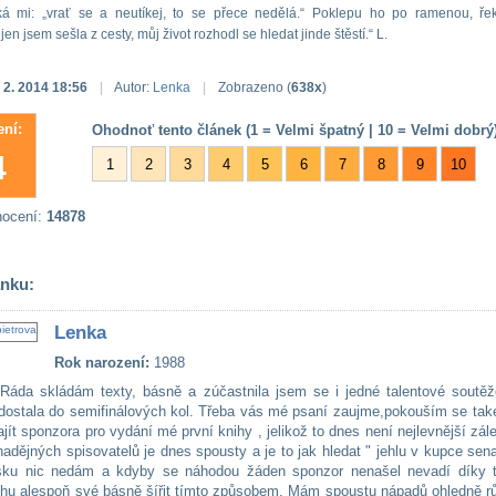
íká mi: „vrať se a neutíkej, to se přece nedělá.“ Poklepu ho po ramenou, ř
jen jsem sešla z cesty, můj život rozhodl se hledat jinde štěstí.“ L.
 2. 2014 18:56
|
Autor:
Lenka
|
Zobrazeno (
638x
)
ní:
Ohodnoť tento článek (1 = Velmi špatný | 10 = Velmi dobrý)
4
1
2
3
4
5
6
7
8
9
10
nocení:
14878
ánku:
Lenka
Rok narození:
1988
Ráda skládám texty, básně a zúčastnila jsem se i jedné talentové soutěž
dostala do semifinálových kol. Třeba vás mé psaní zaujme,pokouším se také
jít sponzora pro vydání mé první knihy , jelikož to dnes není nejlevnější zále
adějných spisovatelů je dnes spousty a je to jak hledat " jehlu v kupce sena
šku nic nedám a kdyby se náhodou žáden sponzor nenašel nevadí díky 
hu alespoň své básně šířit tímto způsobem. Mám spoustu nápadů ohledně r