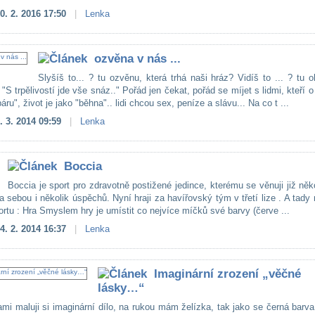
0. 2. 2016 17:50
|
Lenka
ozvěna v nás ...
Slyšíš to... ? tu ozvěnu, která trhá naši hráz? Vidíš to ... ? tu 
 "S trpělivostí jde vše snáz.." Pořád jen čekat, pořád se míjet s lidmi, kteří 
áru", život je jako "běhna".. lidi chcou sex, peníze a slávu... Na co t ...
. 3. 2014 09:59
|
Lenka
Boccia
Boccia je sport pro zdravotně postižené jedince, kterému se věnuji již něko
 sebou i několik úspěchů. Nyní hraji za havířovský tým v třetí lize . A tady
rtu : Hra Smyslem hry je umístit co nejvíce míčků své barvy (červe ...
4. 2. 2014 16:37
|
Lenka
Imaginární zrození „věčné
lásky…“
mi maluji si imaginární dílo, na rukou mám želízka, tak jako se černá barva