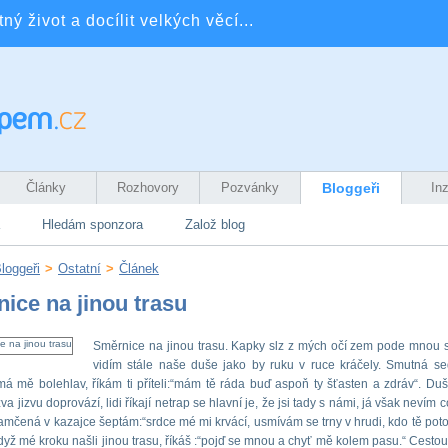
ý život a docílit velkých věcí...
Články
Rozhovory
Pozvánky
Bloggeři
In
Hledám sponzora
Založ blog
loggeři
>
Ostatní
>
Článek
ice na jinou trasu
Směrnice na jinou trasu. Kapky slz z mých očí zem pode mnou 
vidím stále naše duše jako by ruku v ruce kráčely. Smutná se
á mě bolehlav, říkám ti příteli:“mám tě ráda buď aspoň ty šťasten a zdráv“. Du
va jizvu doprovází, lidi říkají netrap se hlavní je, že jsi tady s námi, já však nevím co
amčená v kazajce šeptám:“srdce mé mi krvácí, usmívám se trny v hrudi, kdo tě pot
dyž mé kroku našli jinou trasu, říkáš :“pojď se mnou a chyť mě kolem pasu.“ Cesto