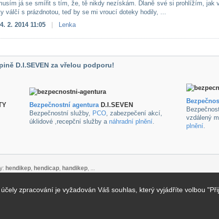
musím já se smířit s tím, že, tě nikdy nezískám. Dlaně své si prohlížím, jak
y válčí s prázdnotou, teď by se mi vroucí doteky hodily, ...
4. 2. 2014 11:05
|
Lenka
pině D.I.SEVEN za vřelou podporu!
Bezpečnos
TY
B
ezpečnostní agentura
D.I.SEVEN
Bezpečnost
Bezpečnostní služby,
PCO
, zabezpečení akcí,
vzdálený m
úklidové ,recepční služby a
náhradní plnění
.
plnění
.
y:
hendikep
,
hendicap
,
handikep
, ...
ely zpracování je vyžadován Váš souhlas, který vyjádříte volbou "Při
takt
alizace pro vyhledávače
: Created by
VIDIA-DESIGN s.r.o.