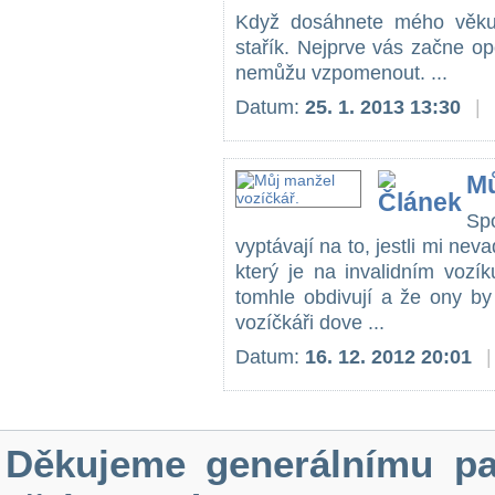
Když dosáhnete mého věku, 
stařík. Nejprve vás začne op
nemůžu vzpomenout. ...
Datum:
25. 1. 2013 13:30
|
Mů
Sp
vyptávají na to, jestli mi ne
který je na invalidním vozí
tomhle obdivují a že ony by
vozíčkáři dove ...
Datum:
16. 12. 2012 20:01
|
Děkujeme generálnímu pa