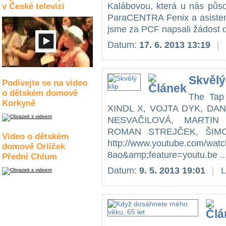
Kalábovou, která u nás půso
v České televizi
ParaCENTRA Fenix a asistent
jsme za PCF napsali žádost d 
Datum:
17. 6. 2013 13:19
|
Skvělý
Podívejte se na video
o dětském domově
The Tap
Korkyně
XINDL X, VOJTA DYK, DA
NESVAČILOVÁ, MARTIN
ROMAN STREJČEK, ŠIM
Video o dětském
http://www.youtube.com/wa
domově Orlíček
8ao&amp;feature=youtu.be ..
Přední Chlum
Datum:
9. 5. 2013 19:01
|
L