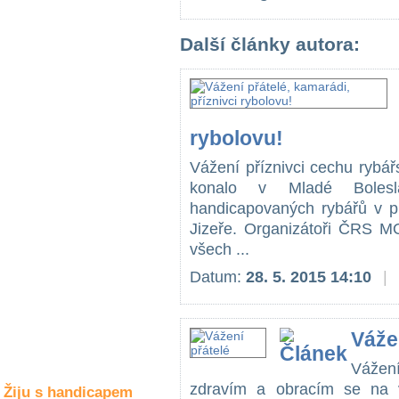
Společné zájmy
a volný čas
Další články autora:
Kultura a akce
rybolovu!
Rozhovory
a příběhy
osobností
Vážení příznivci cechu rybá
konalo v Mladé Bolesla
Sport
handicapovaných rybářů v p
zdravotně
Jizeře. Organizátoři ČRS MO
postižených
všech ...
Žiju s humorem
Datum:
28. 5. 2015 14:10
|
Váže
Vážen
zdravím a obracím se na 
Žiju s handicapem