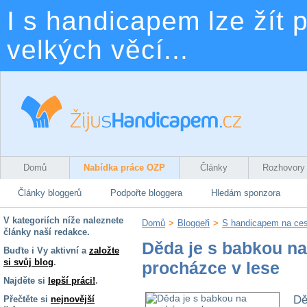
I s handicapem lze žít p
velkých věcí...
Domů
Nabídka práce OZP
Články
Rozhovory
Články bloggerů
Podpořte bloggera
Hledám sponzora
V kategoriích níže naleznete
Domů
>
Bloggeři
>
S handicapem na ce
články naší redakce.
Děda je s babkou na
Buďte i Vy aktivní a
založte
si svůj blog
.
procházce v lese
Najděte si
lepší práci!
.
Dě
Přečtěte si
nejnovější