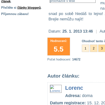
článek
.
mu
Přečtěte si
články bloggerů
.
na
snad po sobě hledáš to lejno!
Příjemnou zábavu!
Brejle nemůžu najít!
S handicapem
na cestách
Datum:
25. 1. 2013 13:46
|
Aut
Zdraví
Hodnocení:
Ohodnoť tento č
a pomůcky
5.5
1
2
3
Vzdělání, práce
a příspěvky
Počet hodnocení:
14672
Náhradní
Autor článku:
plnění
Lorenc
Rodina a děti
Adresa:
doma
Datum registrace:
15. 12. 2