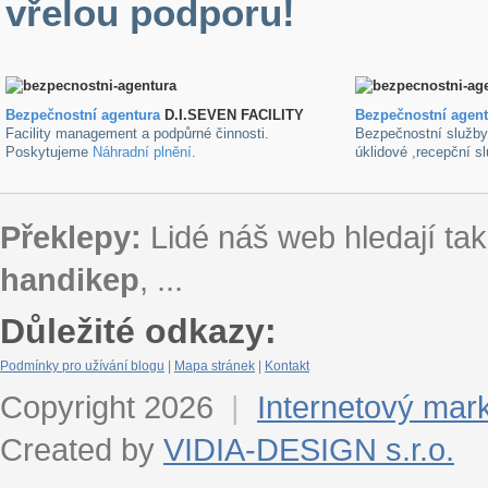
vřelou podporu!
Bezpečnostní agentura
D.I.SEVEN FACILITY
B
ezpečnostní agen
Facility management a podpůrné činnosti.
Bezpečnostní služb
Poskytujeme
Náhradní plnění
.
úklidové ,recepční s
Překlepy:
Lidé náš web hledají tak
handikep
, ...
Důležité odkazy:
Podmínky pro užívání blogu
|
Mapa stránek
|
Kontakt
Copyright 2026
|
Internetový mar
Created by
VIDIA-DESIGN s.r.o.