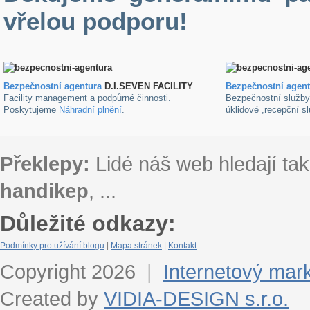
vřelou podporu!
Bezpečnostní agentura
D.I.SEVEN FACILITY
B
ezpečnostní agen
Facility management a podpůrné činnosti.
Bezpečnostní služb
Poskytujeme
Náhradní plnění
.
úklidové ,recepční s
Překlepy:
Lidé náš web hledají tak
handikep
, ...
Důležité odkazy:
Podmínky pro užívání blogu
|
Mapa stránek
|
Kontakt
Copyright 2026
|
Internetový mar
Created by
VIDIA-DESIGN s.r.o.