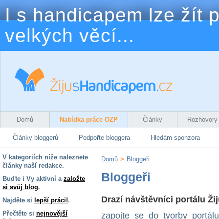
I s handicapem lze žít p
velkých věcí...
Domů
Nabídka práce OZP
Články
Rozhovory
Články bloggerů
Podpořte bloggera
Hledám sponzora
V kategoriích níže naleznete
Domů
>
Bloggeři
články naší redakce.
Bloggeři
Buďte i Vy aktivní a
založte
si svůj blog
.
Drazí návštěvníci portálu Ž
Najděte si
lepší práci!
.
Přečtěte si
nejnovější
zapojte se do tvorby portál