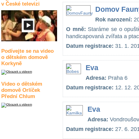
v České televizi
Domov Faun
Rok narození:
2
O mně:
Staráme se o opuště
handicapovaná zvířata a ptac
Datum registrace:
31. 1. 20
Podívejte se na video
o dětském domově
Korkyně
Eva
Adresa:
Praha 6
Video o dětském
Datum registrace:
12. 12. 2
domově Orlíček
Přední Chlum
Eva
Adresa:
Vondroušov
Datum registrace:
27. 6. 20