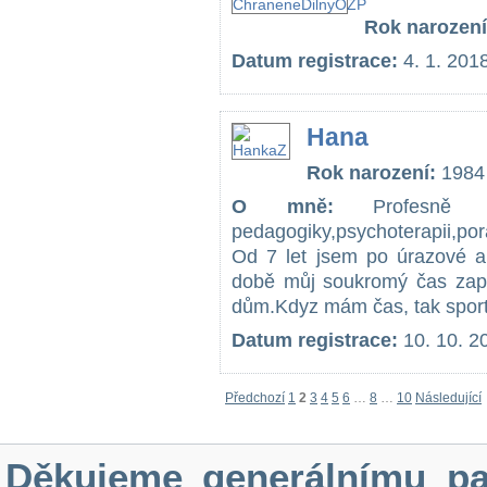
Rok narození
Datum registrace:
4. 1. 201
Hana
Rok narození:
1984
O mně:
Profesně se
pedagogiky,psychoterapii,po
Od 7 let jsem po úrazové a
době můj soukromý čas zapln
dům.Kdyz mám čas, tak sportu
Datum registrace:
10. 10. 2
Předchozí
1
2
3
4
5
6
…
8
…
10
Následující
Děkujeme generálnímu pa