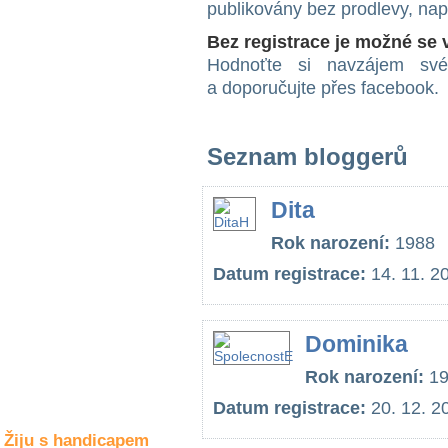
publikovány bez prodlevy, na
Společné zájmy
a volný čas
Bez registrace je možné se
Hodnoťte si navzájem své 
Kultura a akce
a doporučujte přes facebook.
Seznam bloggerů
Rozhovory
a příběhy
osobností
Dita
Sport
Rok narození:
1988
zdravotně
postižených
Datum registrace:
14. 11. 2
Žiju s humorem
Dominika
Rok narození:
19
Datum registrace:
20. 12. 2
Žiju s handicapem