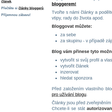
článek
.
bloggerem!
Přečtěte si
články bloggerů
.
Tvořte s námi články a podělte
Příjemnou zábavu!
vtipy, rady do života apod.
S handicapem
Bloggovat můžete:
na cestách
za sebe
za skupinu - v případě z
Zdraví
a pomůcky
Blog vám přinese tyto možn
Vzdělání, práce
vytvořit si svůj profil a vl
a příspěvky
vytvořit článek
inzerovat
Náhradní
hledat sponzora
plnění
Před založením vlastního bl
pro užívání blogu
.
Rodina a děti
Články jsou před zveřejněním
Chcete-li se stát
autorizova