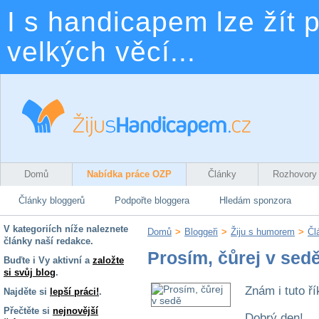
I s handicapem lze žít p
velkých věcí...
Domů
Nabídka práce OZP
Články
Rozhovory
Články bloggerů
Podpořte bloggera
Hledám sponzora
V kategoriích níže naleznete
Domů
>
Bloggeři
>
Žiju s humorem
>
Čl
články naší redakce.
Prosím, čůrej v sed
Buďte i Vy aktivní a
založte
si svůj blog
.
Znám i tuto ř
Najděte si
lepší práci!
.
Přečtěte si
nejnovější
Dobrý den!