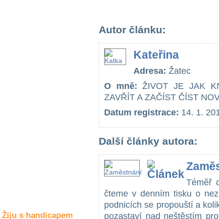
Společné zájmy
a volný čas
Autor článku:
Kultura a akce
Kateřina
Adresa:
Žatec
Rozhovory
a příběhy
O mně:
ŽIVOT JE JAK K
osobností
ZAVŘÍT A ZAČÍST ČÍST NO
Sport
Datum registrace:
14. 1. 20
zdravotně
postižených
Další články autora:
Žiju s humorem
Zaměs
Téměř d
čteme v denním tisku o nez
podnicích se propouští a koli
Žiju s handicapem
pozastaví nad neštěstím pro