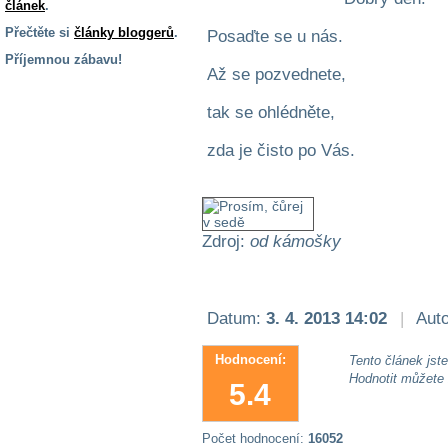
článek
.
Přečtěte si
články bloggerů
.
Posaďte se u nás.
Příjemnou zábavu!
Až se pozvednete,
S handicapem
na cestách
tak se ohlédněte,
zda je čisto po Vás.
Zdraví
a pomůcky
Vzdělání, práce
Zdroj:
od kámošky
a příspěvky
Náhradní
Datum:
3. 4. 2013 14:02
|
Auto
plnění
Hodnocení:
Tento článek jste 
Hodnotit můžete
Rodina a děti
5.4
Počet hodnocení:
16052