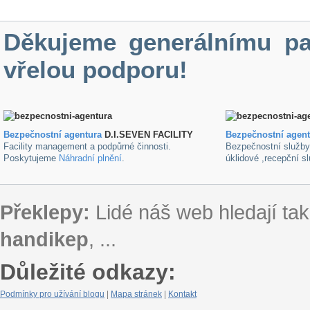
Děkujeme generálnímu pa
vřelou podporu!
Bezpečnostní agentura
D.I.SEVEN FACILITY
B
ezpečnostní agen
Facility management a podpůrné činnosti.
Bezpečnostní služb
Poskytujeme
Náhradní plnění
.
úklidové ,recepční s
Překlepy:
Lidé náš web hledají tak
handikep
, ...
Důležité odkazy:
Podmínky pro užívání blogu
|
Mapa stránek
|
Kontakt