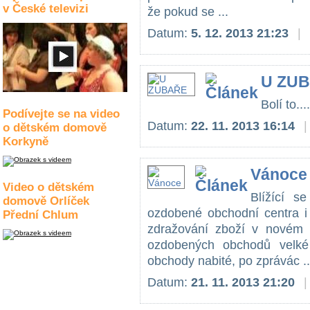
v České televizi
že pokud se ...
Datum:
5. 12. 2013 21:23
|
U ZU
Bolí to....
Podívejte se na video
Datum:
22. 11. 2013 16:14
|
o dětském domově
Korkyně
Vánoce
Video o dětském
Blížící s
domově Orlíček
ozdobené obchodní centra i
Přední Chlum
zdražování zboží v novém 
ozdobených obchodů velké 
obchody nabité, po zprávác ..
Datum:
21. 11. 2013 21:20
|