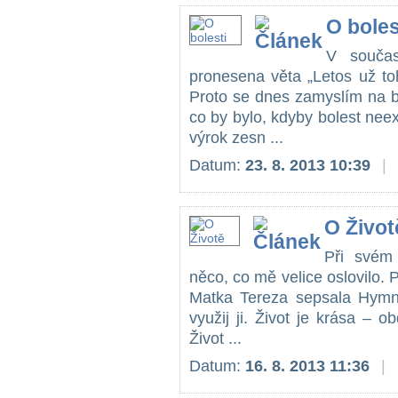
O boles
V součas
pronesena věta „Letos už to
Proto se dnes zamyslím na bol
co by bylo, kdyby bolest nee
výrok zesn ...
Datum:
23. 8. 2013 10:39
|
O Život
Při svém 
něco, co mě velice oslovilo.
Matka Tereza sepsala Hymnu
využij ji. Život je krása – obd
Život ...
Datum:
16. 8. 2013 11:36
|