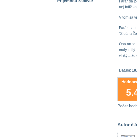
Příjemnou zábavu!
Farár sa p
nej totiž 
S handicapem
na cestách
V tom sa vr
Farár sa n
Zdraví
"Slečna Žo
a pomůcky
Ona na to:
malý milý 
Vzdělání, práce
vlhký a že
a příspěvky
Datum:
18.
Náhradní
Hodnoce
plnění
5.
Rodina a děti
Počet hod
Společné zájmy
Autor čl
a volný čas