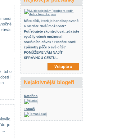
 menší
Máte dítě, které je handicapované
vánočně
a hledáte další možnosti?
právác
Potřebujete zkontrolovat, zda jste
využily všech možností
sociálních dávek? Hledáte nové
způsoby péče o své dítě?
POMŮŽEME VÁM NAJÍT
SPRÁVNOU CESTU...
Vstupte »
ž toho
dostí i
Nejaktivnější blogeři
n ...
Kateřina
Tomáš
ovilo.
de je:
 ...