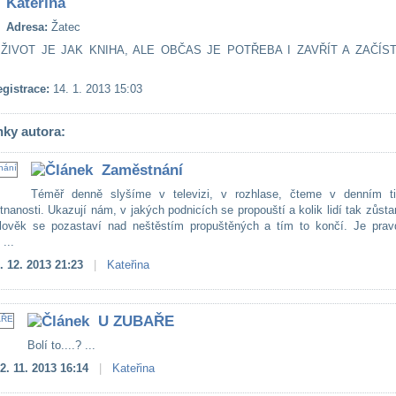
Kateřina
Adresa:
Žatec
ŽIVOT JE JAK KNIHA, ALE OBČAS JE POTŘEBA I ZAVŘÍT A ZAČÍST
gistrace:
14. 1. 2013 15:03
nky autora:
Zaměstnání
Téměř denně slyšíme v televizi, v rozhlase, čteme v denním t
nanosti. Ukazují nám, v jakých podnicích se propouští a kolik lidí tak zůst
lověk se pozastaví nad neštěstím propuštěných a tím to končí. Je prav
...
. 12. 2013 21:23
|
Kateřina
U ZUBAŘE
Bolí to....? ...
2. 11. 2013 16:14
|
Kateřina