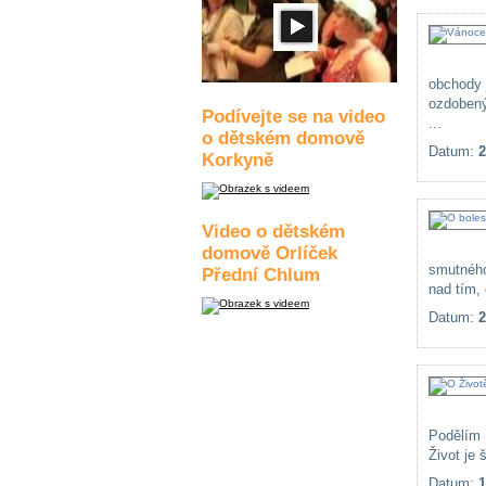
obchody 
ozdobený
Podívejte se na video
...
o dětském domově
Datum:
2
Korkyně
Video o dětském
domově Orlíček
smutného,
Přední Chlum
nad tím, 
Datum:
2
Podělím
Život je š
Datum:
1