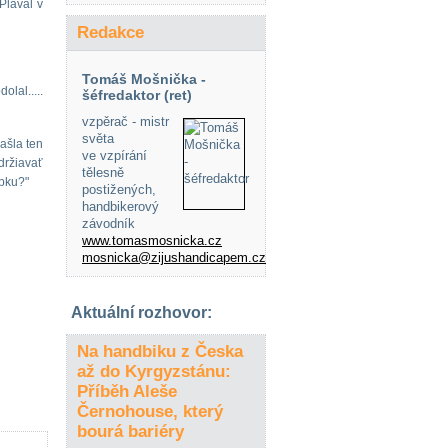
Plával v
Redakce
Tomáš Mošnička -
lal.....
šéfredaktor (ret)
vzpěrač - mistr
světa
ašla ten
ve vzpírání
držiavať
tělesně
ípku?"
postižených,
handbikerový
závodník
www.tomasmosnicka.cz
mosnicka@zijushandicapem.cz
Aktuální rozhovor:
Na handbiku z Česka
až do Kyrgyzstánu:
Příběh Aleše
Černohouse, který
bourá bariéry