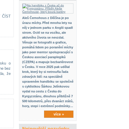
 ČÍST
Aleš Černohous z Děčína je po
úrazu míchy. Před mnoha lety na
něj v jednom parku v Anglii spadl
strom. Ocitl se na vozíku, ale
aktivního života se nevzdal.
Věnuje se fotografii a grafice,
pomáhá lidem po poranění míchy
jako peer mentor spolupracující s
Českou asociací paraplegiků
(CZEPA) a mapuje bezbariérovost
isku o
v Česku. V roce 2025 pak udělal
ane bez
krok, který by si netroufla řada
da, že
zdravých lidí: na speciálně
upraveném handbiku se společně
s cyklistkou Šárkou Jelínkovou
vydal na cestu z Česka do
Kyrgyzstánu, dlouhou přibližně 7
500 kilometrů, přes dvanáct států,
hory, stepi i extrémní podmínky…
více »
Nejnovější pozvánky