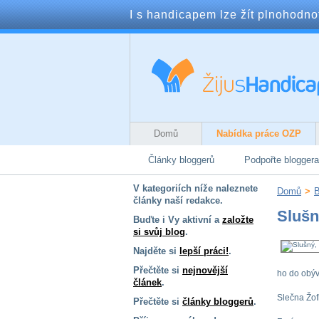
I s handicapem lze žít plnohodnotn
Domů
Nabídka práce OZP
Články bloggerů
Podpořte bloggera
V kategoriích níže naleznete
Domů
>
B
články naší redakce.
Slušn
Buďte i Vy aktivní a
založte
si svůj blog
.
Najděte si
lepší práci!
.
Přečtěte si
nejnovější
ho do obýv
článek
.
Slečna Žofk
Přečtěte si
články bloggerů
.