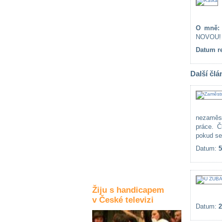
Kultura a akce
O mně:
NOVOU!
Rozhovory
Datum re
a příběhy
osobností
Další člá
Sport
zdravotně
postižených
nezaměst
Žiju s humorem
práce. Č
pokud se 
Datum:
5
Žiju s handicapem
v České televizi
Datum:
2