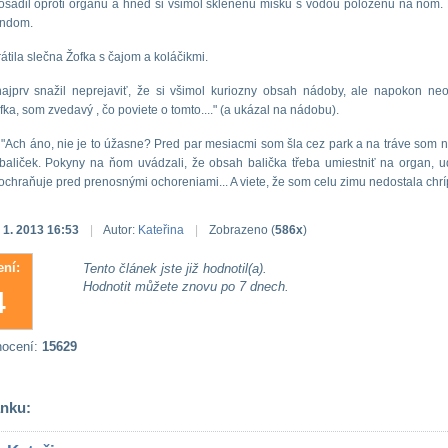
osadil oproti organu a hned si všimol sklenenú misku s vodou položenu na ňom. 
kondom.
átila slečna Žofka s čajom a koláčikmi.
ajprv snažil neprejaviť, že si všimol kuriozny obsah nádoby, ale napokon neodo
fka, som zvedavý , čo poviete o tomto...." (a ukázal na nádobu).
 "Ach áno, nie je to úžasne? Pred par mesiacmi som šla cez park a na tráve som n
baliček. Pokyny na ňom uvádzali, že obsah balička třeba umiestniť na organ, u
 ochraňuje pred prenosnými ochoreniami... A viete, že som celu zimu nedostala chr
 1. 2013 16:53
|
Autor:
Kateřina
|
Zobrazeno (
586x
)
ní:
Tento článek jste již hodnotil(a).
Hodnotit můžete znovu po 7 dnech.
4
nocení:
15629
ánku: