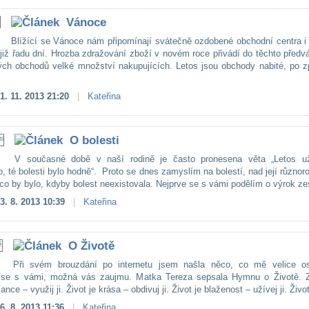
Vánoce
Blížící se Vánoce nám připomínají svátečně ozdobené obchodní centra i
již řadu dní. Hrozba zdražování zboží v novém roce přivádí do těchto před
ch obchodů velké množství nakupujících. Letos jsou obchody nabité, po z
1. 11. 2013 21:20
|
Kateřina
O bolesti
V současné době v naší rodině je často pronesena věta „Letos u
 té bolesti bylo hodně“. Proto se dnes zamyslím na bolestí, nad její různoro
co by bylo, kdyby bolest neexistovala. Nejprve se s vámi podělím o výrok zes
3. 8. 2013 10:39
|
Kateřina
O Životě
Při svém brouzdání po internetu jsem našla něco, co mě velice osl
 se s vámi, možná vás zaujmu. Matka Tereza sepsala Hymnu o Životě. Z
ance – využij ji. Život je krása – obdivuj ji. Život je blaženost – užívej ji. Život
6. 8. 2013 11:36
|
Kateřina