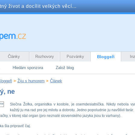
ý život a docílit velkých věcí...
Články
Rozhovory
Pozvánky
Bloggeři
In
Hledám sponzora
Založ blog
loggeři
>
Žiju s humorem
>
Článek
ý, ne
Slečna Žofka, organistka v kostole, je osemdesiatnička. Nikdy nebola vy
každý ju ma rad pre jej milotu a dobrotu. Jedno popoludnie ju navštívil farár
ačky, v ktorej stal organ (pro neznalé slovenského jazyka jsou to varhany).
a šla pripraviť čaj.