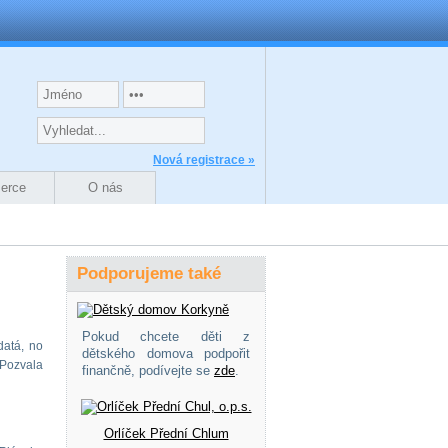
Nová registrace »
zerce
O nás
Podporujeme také
Pokud chcete děti z
datá, no
dětského domova podpořit
. Pozvala
finančně, podívejte se
zde
.
Orlíček Přední Chlum