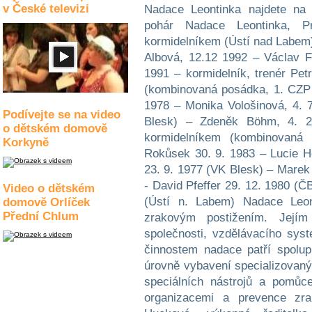
v České televizi
Nadace Leontinka najdete na
pohár Nadace Leontinka, 
kormidelníkem (Ústí nad Labem
Albová, 12.12 1992 – Václav Fa
1991 – kormidelník, trenér Pe
(kombinovaná posádka, 1. CZP 
1978 – Monika Vološinová, 4. 
Podívejte se na video
Blesk) – Zdeněk Böhm, 4. 2
o dětském domově
kormidelníkem (kombinovan
Korkyně
Rokůsek 30. 9. 1983 – Lucie H
23. 9. 1977 (VK Blesk) – Marek
- David Pfeffer 29. 12. 1980 (Č
Video o dětském
(Ústí n. Labem) Nadace Leo
domově Orlíček
Přední Chlum
zrakovým postižením. Jejím
společnosti, vzdělávacího sys
činnostem nadace patří spolup
úrovně vybavení specializovanýc
speciálních nástrojů a pomůc
organizacemi a prevence zra