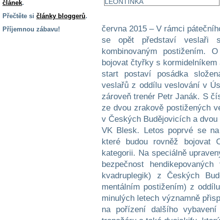
článek
.
Přečtěte si
články bloggerů
.
června 2015 – V rámci páteční
Příjemnou zábavu!
se opět představí veslaři 
S handicapem
kombinovaným postižením. O
na cestách
bojovat čtyřky s kormidelníkem 
start postaví posádka slože
Zdraví
veslařů z oddílu veslování v Ú
a pomůcky
zároveň trenér Petr Janák. S č
ze dvou zrakově postižených ve
Vzdělání, práce
v Českých Budějovicích a dvou 
a příspěvky
VK Blesk. Letos poprvé se na 
které budou rovněž bojovat 
Náhradní
kategorii. Na speciálně upravený
plnění
bezpečnost hendikepovaných v
kvadruplegik) z Českých Budě
mentálním postižením) z oddíl
Rodina a děti
minulých letech významně přisp
na pořízení dalšího vybavení