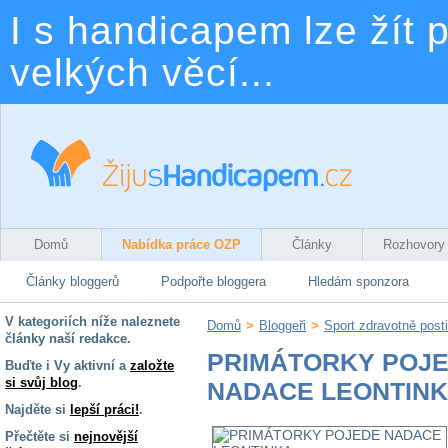
I s handicapem lze žít p
velkých věcí...
Domů
Nabídka práce OZP
Články
Rozhovory
Články bloggerů
Podpořte bloggera
Hledám sponzora
V kategoriích níže naleznete
Domů
>
Bloggeři
>
Sport zdravotně post
články naší redakce.
PRIMÁTORKY POJ
Buďte i Vy aktivní a
založte
si svůj blog
.
NADACE LEONTIN
Najděte si
lepší práci!
.
Přečtěte si
nejnovější