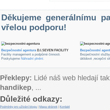
Děkujeme generálnímu pa
vřelou podporu!
Bezpečnostní agentura
D.I.SEVEN FACILITY
B
ezpečnostní agen
Facility management a podpůrné činnosti.
Bezpečnostní služb
Poskytujeme
Náhradní plnění
.
úklidové ,recepční s
Překlepy:
Lidé náš web hledají tak
handikep
, ...
Důležité odkazy:
Podmínky pro užívání blogu
|
Mapa stránek
|
Kontakt