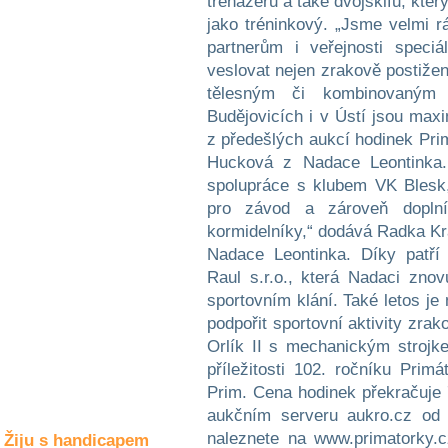
trenažéru a také dvojskifu, kter
Společné zájmy
jako tréninkový. „Jsme velmi r
a volný čas
partnerům i veřejnosti speci
veslovat nejen zrakově postižen
Kultura a akce
tělesným či kombinovaným
Budějovicích i v Ústí jsou max
z předešlých aukcí hodinek Prim
Rozhovory
Hucková z Nadace Leontinka. 
a příběhy
spolupráce s klubem VK Blesk,
osobností
pro závod a zároveň dopln
Sport
kormidelníky,“ dodává Radka Krá
zdravotně
Nadace Leontinka. Díky patří 
postižených
Raul s.r.o., která Nadaci zno
sportovním klání. Také letos je
Žiju s humorem
podpořit sportovní aktivity zra
Orlík II s mechanickým stroj
příležitosti 102. ročníku Pri
Prim. Cena hodinek překračuje 
aukčním serveru aukro.cz od 
naleznete na www.primatorky.c
Žiju s handicapem