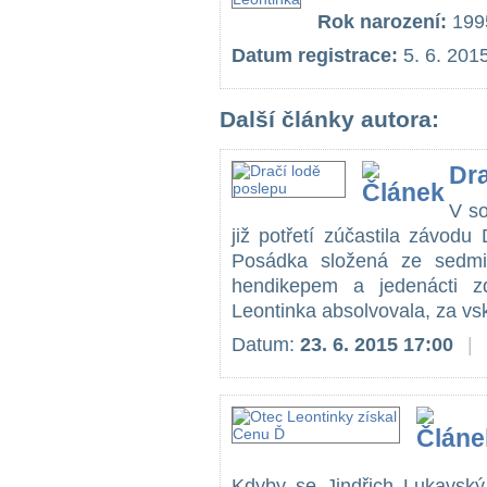
Rok narození:
199
Datum registrace:
5. 6. 201
Další články autora:
Dra
V so
již potřetí zúčastila závod
Posádka složená ze sedmi
hendikepem a jedenácti z
Leontinka absolvovala, za vsk
Datum:
23. 6. 2015 17:00
|
Kdyby se Jindřich Lukavský 