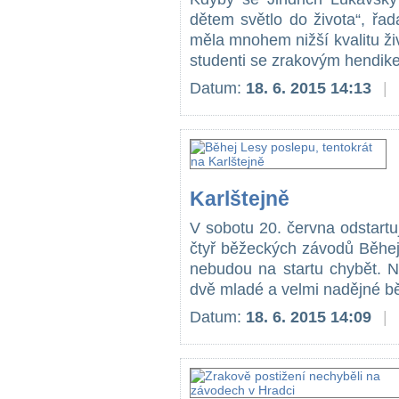
dětem světlo do života“, řa
měla mnohem nižší kvalitu živo
studenti se zrakovým hendik
Datum:
18. 6. 2015 14:13
|
Karlštejně
V sobotu 20. června odstartuje
čtyř běžeckých závodů Běhej
nebudou na startu chybět. N
dvě mladé a velmi nadějné bě
Datum:
18. 6. 2015 14:09
|