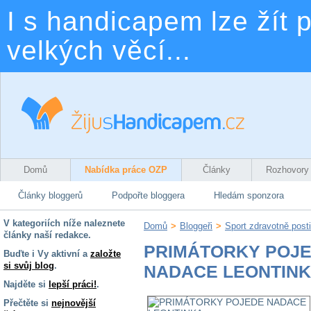
I s handicapem lze žít p
velkých věcí...
Domů
Nabídka práce OZP
Články
Rozhovory
Články bloggerů
Podpořte bloggera
Hledám sponzora
V kategoriích níže naleznete
Domů
>
Bloggeři
>
Sport zdravotně post
články naší redakce.
PRIMÁTORKY POJ
Buďte i Vy aktivní a
založte
si svůj blog
.
NADACE LEONTIN
Najděte si
lepší práci!
.
Přečtěte si
nejnovější