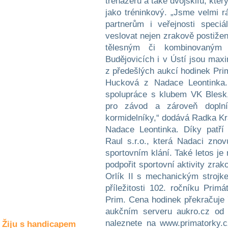
trenažéru a také dvojskifu, kter
Společné zájmy
jako tréninkový. „Jsme velmi r
a volný čas
partnerům i veřejnosti speci
veslovat nejen zrakově postižen
Kultura a akce
tělesným či kombinovaným
Budějovicích i v Ústí jsou max
z předešlých aukcí hodinek Prim
Rozhovory
Hucková z Nadace Leontinka. 
a příběhy
spolupráce s klubem VK Blesk,
osobností
pro závod a zároveň dopln
Sport
kormidelníky,“ dodává Radka Krá
zdravotně
Nadace Leontinka. Díky patří 
postižených
Raul s.r.o., která Nadaci zno
sportovním klání. Také letos je
Žiju s humorem
podpořit sportovní aktivity zra
Orlík II s mechanickým stroj
příležitosti 102. ročníku Pri
Prim. Cena hodinek překračuje 
aukčním serveru aukro.cz od 
naleznete na www.primatorky.c
Žiju s handicapem