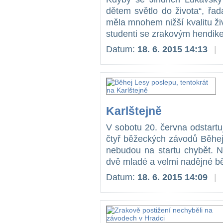
dětem světlo do života“, řa
měla mnohem nižší kvalitu živo
studenti se zrakovým hendik
Datum:
18. 6. 2015 14:13
|
Karlštejně
V sobotu 20. června odstartuje
čtyř běžeckých závodů Běhej
nebudou na startu chybět. N
dvě mladé a velmi nadějné bě
Datum:
18. 6. 2015 14:09
|