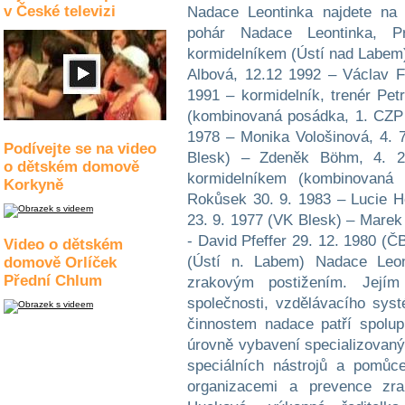
v České televizi
Nadace Leontinka najdete na
pohár Nadace Leontinka, 
kormidelníkem (Ústí nad Labem
Albová, 12.12 1992 – Václav Fa
1991 – kormidelník, trenér Pe
(kombinovaná posádka, 1. CZP 
1978 – Monika Vološinová, 4. 
Podívejte se na video
Blesk) – Zdeněk Böhm, 4. 2
o dětském domově
kormidelníkem (kombinovan
Korkyně
Rokůsek 30. 9. 1983 – Lucie H
23. 9. 1977 (VK Blesk) – Marek
- David Pfeffer 29. 12. 1980 (Č
Video o dětském
(Ústí n. Labem) Nadace Leo
domově Orlíček
Přední Chlum
zrakovým postižením. Jejím
společnosti, vzdělávacího sys
činnostem nadace patří spolup
úrovně vybavení specializovanýc
speciálních nástrojů a pomůc
organizacemi a prevence zra