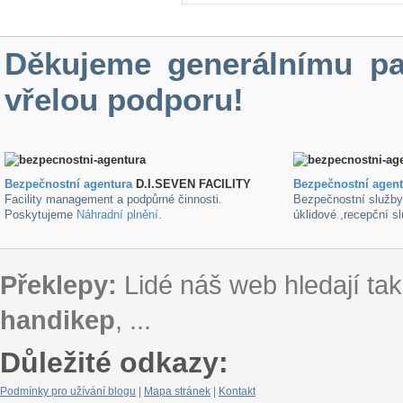
Děkujeme generálnímu pa
vřelou podporu!
Bezpečnostní agentura
D.I.SEVEN FACILITY
B
ezpečnostní agen
Facility management a podpůrné činnosti.
Bezpečnostní služb
Poskytujeme
Náhradní plnění
.
úklidové ,recepční s
Překlepy:
Lidé náš web hledají tak
handikep
, ...
Důležité odkazy:
Podmínky pro užívání blogu
|
Mapa stránek
|
Kontakt