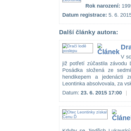
Rok narození:
199
Datum registrace:
5. 6. 201
Další články autora:
Dra
V so
již potřetí zúčastila závod
Posádka složená ze sedmi
hendikepem a jedenácti z
Leontinka absolvovala, za vsk
Datum:
23. 6. 2015 17:00
|
Kdyby se Jindřich Lukavský 