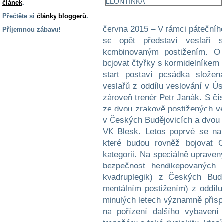
článek
.
Přečtěte si
články bloggerů
.
června 2015 – V rámci páteční
Příjemnou zábavu!
se opět představí veslaři 
S handicapem
kombinovaným postižením. O
na cestách
bojovat čtyřky s kormidelníkem 
start postaví posádka slože
Zdraví
veslařů z oddílu veslování v Ú
a pomůcky
zároveň trenér Petr Janák. S č
ze dvou zrakově postižených ve
Vzdělání, práce
v Českých Budějovicích a dvou 
a příspěvky
VK Blesk. Letos poprvé se na 
které budou rovněž bojovat 
Náhradní
kategorii. Na speciálně upravený
plnění
bezpečnost hendikepovaných v
kvadruplegik) z Českých Budě
mentálním postižením) z oddíl
Rodina a děti
minulých letech významně přisp
na pořízení dalšího vybavení