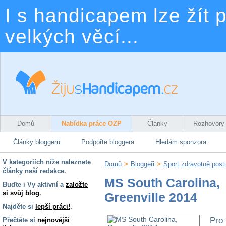
I s handicapem lze žít p
velkých věcí...
Domů
Nabídka práce OZP
Články
Rozhovory
Články bloggerů
Podpořte bloggera
Hledám sponzora
V kategoriích níže naleznete
Domů
>
Bloggeři
>
Sport zdravotně post
články naší redakce.
MS South Carolina,
Buďte i Vy aktivní a
založte
si svůj blog
.
Greenville 2014
Najděte si
lepší práci!
.
Pro 
Přečtěte si
nejnovější