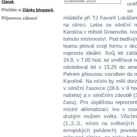
článek
.
uveř
Přečtěte si
články bloggerů
.
se 
mládeže při TJ Favorit Lukášem
Příjemnou zábavu!
na silnici. Letos se silniční
S handicapem
Karolína v městě Greenville. Iv
na cestách
tomuto mistrovství. Pod bedlivý
teamu piloval svoji formu v oko
Zdraví
naprosto ideální. Svůj let zahá
a pomůcky
24.8. v 7,00 hod. let směřoval 
následoval let v 15,25 do am
Vzdělání, práce
Petrem přesunou vozidlem do m
a příspěvky
Karolíně. Na místo by měli dorz
v silniční časovce (28.8. v 9 h
Náhradní
našeho) a v silničním závodě (
plnění
času). Pro úspěšnou reprezenta
místní aklimatizaci. Ivo v s
druhým mužem světa. Všichni
Rodina a děti
(1.,2.,3., místo na světovýc
evropských pohárech) poved