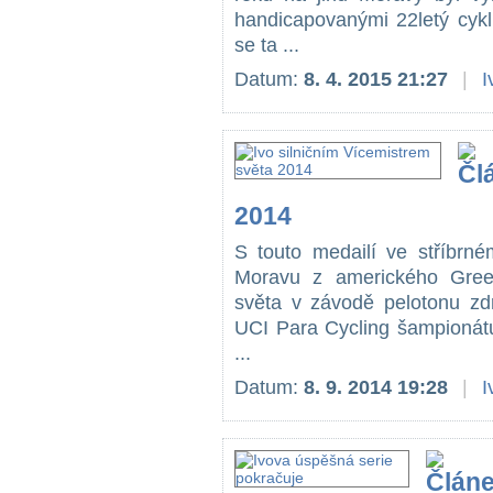
handicapovanými 22letý cykl
se ta ...
Datum:
8. 4. 2015 21:27
|
I
2014
S touto medailí ve stříbrné
Moravu z amerického Greenv
světa v závodě pelotonu zd
UCI Para Cycling šampionátu
...
Datum:
8. 9. 2014 19:28
|
I