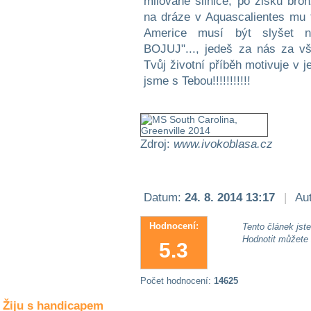
milované silnice, po zisku bro
Společné zájmy
na dráze v Aquascalientes mu 
a volný čas
Americe musí být slyšet 
BOJUJ"..., jedeš za nás za vš
Kultura a akce
Tvůj životní příběh motivuje v j
jsme s Tebou!!!!!!!!!!!
Rozhovory
a příběhy
osobností
Zdroj:
www.ivokoblasa.cz
Sport
zdravotně
postižených
Datum:
24. 8. 2014 13:17
|
Aut
Žiju s humorem
Hodnocení:
Tento článek jste 
Hodnotit můžete
5.3
Počet hodnocení:
14625
Žiju s handicapem