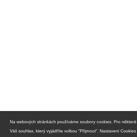
Na webových stránkách používáme soubory cookies. Pro některé 
Váš souhlas, který vyjádříte volbou "Přijmout". Nastavení Cookie