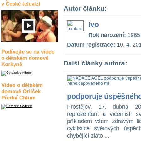
v České televizi
Autor článku:
Ivo
Rok narození:
1965
Datum registrace:
10. 4. 20
Podívejte se na video
o dětském domově
Další články autora:
Korkyně
Video o dětském
domově Orlíček
podporuje úspěšnéh
Přední Chlum
Prostějov, 17. dubna 201
reprezentant a vicemistr 
příkladem všem zdravým li
cyklistice světových úsp
chybějící zlato ...