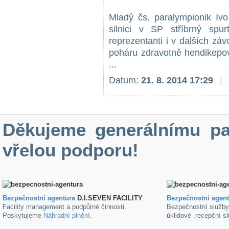
Mladý čs. paralympionik Ivo
silnici v SP stříbrný spu
reprezentanti i v dalších z
poháru zdravotně hendikepov
...
Datum:
21. 8. 2014 17:29
|
Děkujeme generálnímu pa
vřelou podporu!
Bezpečnostní agentura
D.I.SEVEN FACILITY
B
ezpečnostní agen
Facility management a podpůrné činnosti.
Bezpečnostní služb
Poskytujeme
Náhradní plnění
.
úklidové ,recepční s