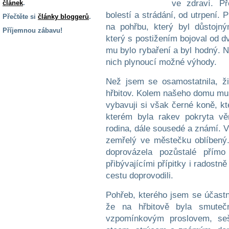
ve zdraví. P
článek
.
bolestí a strádání, od utrpení.
Přečtěte si
články bloggerů
.
na pohřbu, který byl důstojn
Příjemnou zábavu!
který s postižením bojoval od d
S handicapem
mu bylo rybaření a byl hodný. N
na cestách
nich plynoucí možné výhody.
Než jsem se osamostatnila, žil
Zdraví
a pomůcky
hřbitov. Kolem našeho domu muse
vybavuji si však černé koně, kt
kterém byla rakev pokryta v
Vzdělání, práce
rodina, dále sousedé a známí. V
a příspěvky
zemřelý ve městečku oblíbený.
doprovázela pozůstalé přím
Náhradní
přibývajícími přípitky i radostn
plnění
cestu doprovodili.
Pohřeb, kterého jsem se účastn
Rodina a děti
že na hřbitově byla smuteč
vzpomínkovým proslovem, seš