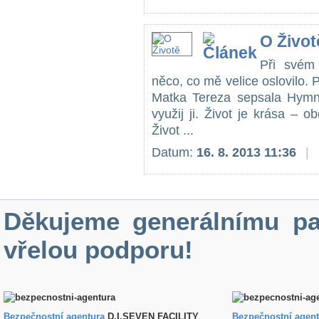
O Život
Při svém 
něco, co mě velice oslovilo.
Matka Tereza sepsala Hymnu
využij ji. Život je krása – obd
Život ...
Datum:
16. 8. 2013 11:36
|
Děkujeme generálnímu pa
vřelou podporu!
Bezpečnostní agentura
D.I.SEVEN FACILITY
B
ezpečnostní agen