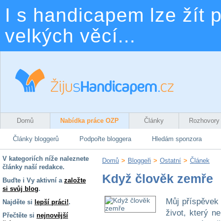
I s handicapem lze žít p
velkých věcí...
Domů
Nabídka práce OZP
Články
Rozhovory
Články bloggerů
Podpořte bloggera
Hledám sponzora
V kategoriích níže naleznete
Domů
>
Bloggeři
>
Ostatní
>
Článek
články naší redakce.
Když člověk zemře
Buďte i Vy aktivní a
založte
si svůj blog
.
Můj příspěvek 
Najděte si
lepší práci!
.
život, který n
Přečtěte si
nejnovější