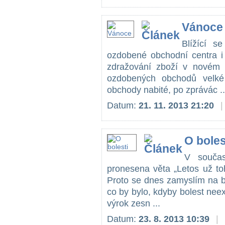
Vánoce
Blížící s
ozdobené obchodní centra i
zdražování zboží v novém 
ozdobených obchodů velké 
obchody nabité, po zprávác ..
Datum:
21. 11. 2013 21:20
|
O boles
V součas
pronesena věta „Letos už to
Proto se dnes zamyslím na bol
co by bylo, kdyby bolest nee
výrok zesn ...
Datum:
23. 8. 2013 10:39
|