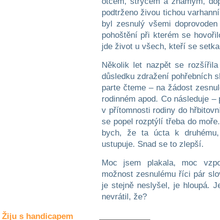
otcem, strýcem a známým, dop
Společné zájmy
a volný čas
podtrženo živou tichou varhanní
byl zesnulý všemi doprovoden
pohoštění při kterém se hovoř
Kultura a akce
jde život u všech, kteří se setkal
Několik let nazpět se rozšířil
Rozhovory
důsledku zdražení pohřebních s
a příběhy
parte čteme – na žádost zesnul
osobností
rodinném apod. Co následuje – 
v přítomnosti rodiny do hřbitov
Sport
zdravotně
se popel rozptýlí třeba do moře
postižených
bych, že ta úcta k druhému,
ustupuje. Snad se to zlepší.
Žiju s humorem
Moc jsem plakala, moc vzpo
možnost zesnulému říci pár slov
je stejně neslyšel, je hloupá. 
nevrátil, že?
Žiju s handicapem