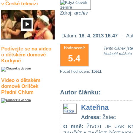
v České televizi
Zdroj:
archív
Datum:
18. 4. 2013 16:47
|
Aut
Hodnocení:
Podívejte se na video
Tento článek jste 
Hodnotit můžete
o dětském domově
5.4
Korkyně
Počet hodnocení:
15611
Video o dětském
domově Orlíček
Autor článku:
Přední Chlum
Kateřina
Adresa:
Žatec
O mně:
ŽIVOT JE JAK K