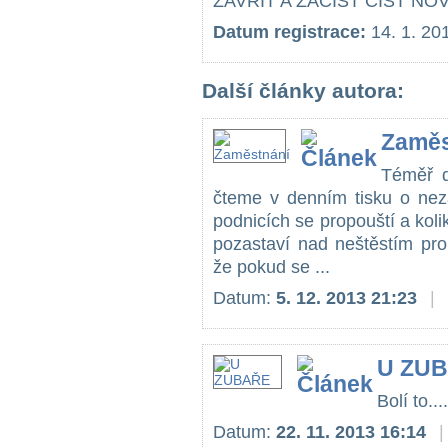
ZAVŘÍT A ZAČÍST ČÍST NO
Datum registrace:
14. 1. 20
Další články autora:
Zaměs
Téměř d
čteme v denním tisku o nez
podnicích se propouští a koli
pozastaví nad neštěstím pro
že pokud se ...
Datum:
5. 12. 2013 21:23
|
U ZU
Bolí to....
Datum:
22. 11. 2013 16:14
|