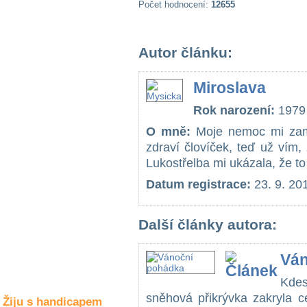
Počet hodnocení:
12655
Společné zájmy
a volný čas
Autor článku:
Kultura a akce
Miroslava
Rozhovory
Rok narození:
1979
a příběhy
osobností
O mně:
Moje nemoc mi zamot
zdraví človíček, teď už vím
Sport
Lukostřelba mi ukázala, že to 
zdravotně
postižených
Datum registrace:
23. 9. 20
Žiju s humorem
Další články autora:
Ván
Kde
sněhová přikrývka zakryla c
Žiju s handicapem