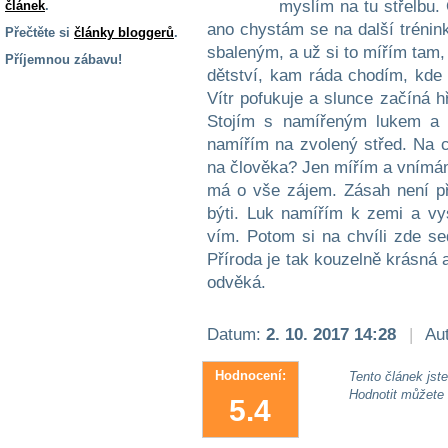
myslím na tu střelbu.
článek
.
ano chystám se na další trénin
Přečtěte si
články bloggerů
.
sbaleným, a už si to mířím tam,
Příjemnou zábavu!
dětství, kam ráda chodím, kde d
S handicapem
Vítr pofukuje a slunce začíná h
na cestách
Stojím s namířeným lukem a 
namířím na zvolený střed. Na 
Zdraví
na člověka? Jen mířím a vnímám 
a pomůcky
má o vše zájem. Zásah není pře
býti. Luk namířím k zemi a vy
vím. Potom si na chvíli zde se
Vzdělání, práce
a příspěvky
Příroda je tak kouzelně krásná a
odvěká.
Náhradní
plnění
Datum:
2. 10. 2017 14:28
|
Aut
Hodnocení:
Tento článek jste 
Rodina a děti
Hodnotit můžete
5.4