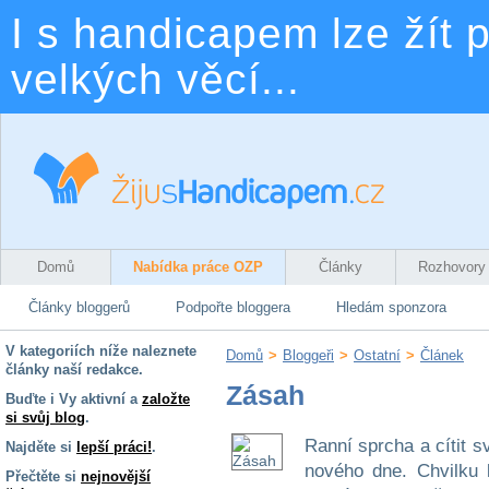
I s handicapem lze žít p
velkých věcí...
Domů
Nabídka práce OZP
Články
Rozhovory
Články bloggerů
Podpořte bloggera
Hledám sponzora
V kategoriích níže naleznete
Domů
>
Bloggeři
>
Ostatní
>
Článek
články naší redakce.
Zásah
Buďte i Vy aktivní a
založte
si svůj blog
.
Ranní sprcha a cítit s
Najděte si
lepší práci!
.
nového dne. Chvilku 
Přečtěte si
nejnovější