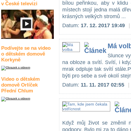
bílou peřinkou, aby v klidu
v České televizi
místech stojí jedna malá dře
krásných velkých stromů ...
Datum:
17. 12. 2017 19:49
|
Má vol
Podívejte se na video
o dětském domově
Slunce vy
Korkyně
na obloze a svítí. Svítí, i kd
mrak odpluje tak svítí stále.
býti pro sebe a své okolí stej
Video o dětském
Datum:
11. 11. 2017 02:55
|
domově Orlíček
Přední Chlum
Když můj život se změnil 
podpory. Bylo mi za to dán