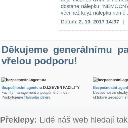
dostane nálepku "NEMOCNÝ" 
věci než když nálepku nemě .
Datum:
2. 10. 2017 14:37
|
Děkujeme generálnímu pa
vřelou podporu!
Bezpečnostní agentura
D.I.SEVEN FACILITY
B
ezpečnostní agen
Facility management a podpůrné činnosti.
Bezpečnostní služb
Poskytujeme
Náhradní plnění
.
úklidové ,recepční s
Překlepy:
Lidé náš web hledají tak