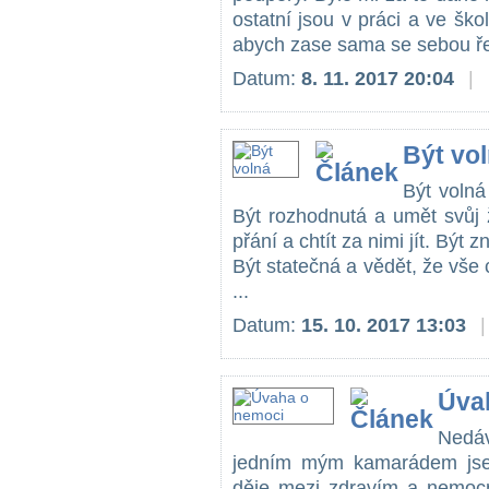
ostatní jsou v práci a ve š
abych zase sama se sebou řešil
Datum:
8. 11. 2017 20:04
|
Být vo
Být volná
Být rozhodnutá a umět svůj 
přání a chtít za nimi jít. Být
Být statečná a vědět, že vše 
...
Datum:
15. 10. 2017 13:03
|
Úva
Nedáv
jedním mým kamarádem jsem
děje mezi zdravím a nemocn