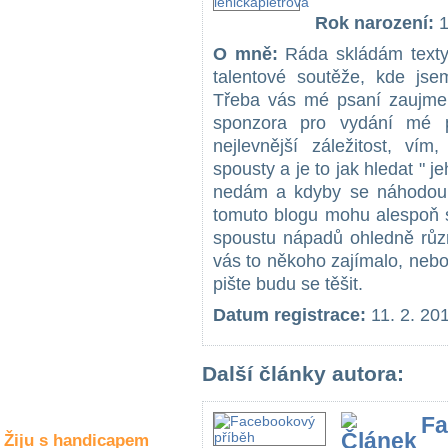
Společné zájmy
Rok narození:
1
a volný čas
O mně:
Ráda skládám texty,
talentové soutěže, kde jse
Kultura a akce
Třeba vás mé psaní zaujme,
sponzora pro vydání mé p
nejlevnější záležitost, ví
Rozhovory
spousty a je to jak hledat " j
a příběhy
osobností
nedám a kdyby se náhodou 
tomuto blogu mohu alespoň 
Sport
spoustu nápadů ohledně růz
zdravotně
postižených
vás to někoho zajímalo, nebo b
pište budu se těšit.
Žiju s humorem
Datum registrace:
11. 2. 20
Další články autora:
Fa
Žiju s handicapem