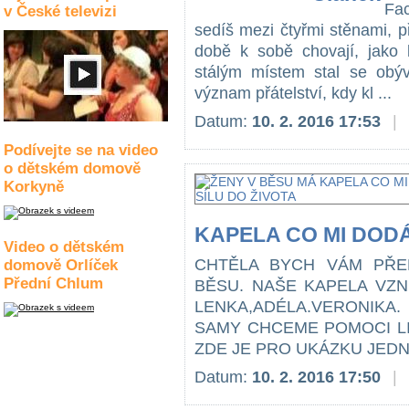
Fa
v České televizi
sedíš mezi čtyřmi stěnami, p
době k sobě chovají, jako k
stálým místem stal se obýv
význam přátelství, kdy kl ...
Datum:
10. 2. 2016 17:53
|
Podívejte se na video
o dětském domově
Korkyně
KAPELA CO MI DODÁ
Video o dětském
CHTĚLA BYCH VÁM PŘE
domově Orlíček
Přední Chlum
BĚSU. NAŠE KAPELA VZNI
LENKA,ADÉLA.VERONIKA
SAMY CHCEME POMOCI LI
ZDE JE PRO UKÁZKU JEDNA 
Datum:
10. 2. 2016 17:50
|