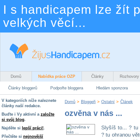
I s handicapem lze žít p
velkých věcí...
Domů
Nabídka práce OZP
Články
Rozhovory
Články bloggerů
Podpořte bloggera
Hledám sponzora
V kategoriích níže naleznete
Domů
>
Bloggeři
>
Ostatní
>
Článek
články naší redakce.
ozvěna v nás ...
Buďte i Vy aktivní a
založte
si svůj blog
.
Slyšíš to... ? tu
Najděte si
lepší práci!
.
? tu ohranou vět
Přečtěte si
nejnovější