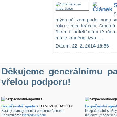
S
S
mých očí zem pode mnou smá
ruku v ruce kráčely. Smutná
říkám ti příteli:“mám tě rád
má je zraněná jizva j ...
Datum:
22. 2. 2014 18:56
|
Děkujeme generálnímu pa
vřelou podporu!
Bezpečnostní agentura
D.I.SEVEN FACILITY
B
ezpečnostní agen
Facility management a podpůrné činnosti.
Bezpečnostní služb
Poskytujeme
Náhradní plnění
.
úklidové ,recepční s