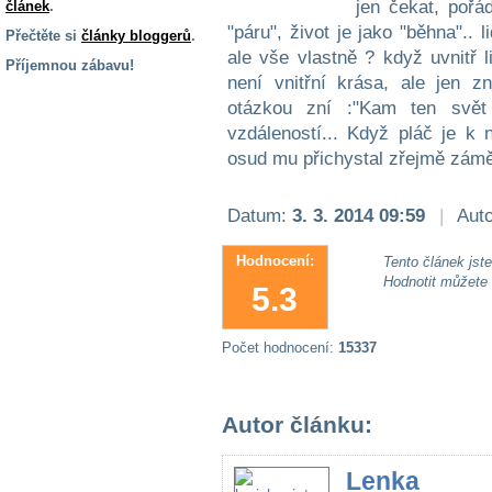
jen čekat, pořá
článek
.
"páru", život je jako "běhna".. 
Přečtěte si
články bloggerů
.
ale vše vlastně ? když uvnitř 
Příjemnou zábavu!
není vnitřní krása, ale jen z
S handicapem
otázkou zní :"Kam ten svět 
na cestách
vzdáleností... Když pláč je k 
osud mu přichystal zřejmě zámě
Zdraví
a pomůcky
Datum:
3. 3. 2014 09:59
|
Auto
Vzdělání, práce
Hodnocení:
Tento článek jste 
a příspěvky
Hodnotit můžete
5.3
Náhradní
Počet hodnocení:
15337
plnění
Rodina a děti
Autor článku:
Lenka