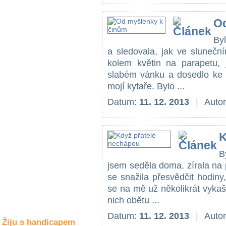
Společné zájmy
a volný čas
Od
Byl
Kultura a akce
a sledovala, jak ve slunečn
kolem květin na parapetu, 
slabém vánku a dosedlo ke s
Rozhovory
mojí kytaře. Bylo ...
a příběhy
osobností
Datum:
11. 12. 2013
|
Auto
Sport
zdravotně
postižených
K
Žiju s humorem
B
jsem seděla doma, zírala na 
se snažila přesvědčit hodiny
se na mě už několikrát vykašla
nich obětu ...
Datum:
11. 12. 2013
|
Auto
Žiju s handicapem