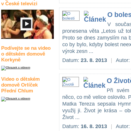
v České televizi
O boles
V součas
pronesena věta „Letos už to
Proto se dnes zamyslím na bol
co by bylo, kdyby bolest nee
Podívejte se na video
výrok zesn ...
o dětském domově
Korkyně
Datum:
23. 8. 2013
|
Autor
Video o dětském
O Život
domově Orlíček
Při svém 
Přední Chlum
něco, co mě velice oslovilo.
Matka Tereza sepsala Hymnu
využij ji. Život je krása – obd
Život ...
Datum:
16. 8. 2013
|
Autor