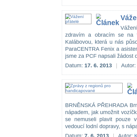
Váže
Vážen
zdravím a obracím se na 
Kalábovou, která u nás půso
ParaCENTRA Fenix a asistent
jsme za PCF napsali žádost d 
Datum:
17. 6. 2013
|
Autor
BRNĚNSKÁ PŘEHRADA Brněns
nápadem, jak umožnit vozíčk
se nemuseli plavit pouze ve
vedoucí lodní dopravy, s nápad
Datum:
7. 6. 2013
|
Autor:
K