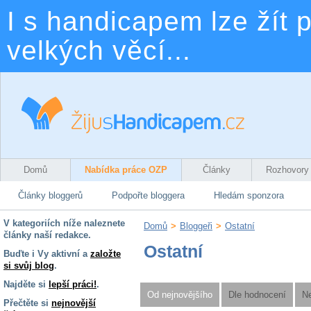
I s handicapem lze žít p
velkých věcí...
Domů
Nabídka práce OZP
Články
Rozhovory
Články bloggerů
Podpořte bloggera
Hledám sponzora
V kategoriích níže naleznete
Domů
>
Bloggeři
>
Ostatní
články naší redakce.
Ostatní
Buďte i Vy aktivní a
založte
si svůj blog
.
Najděte si
lepší práci!
.
Od nejnovějšího
Dle hodnocení
Ne
Přečtěte si
nejnovější