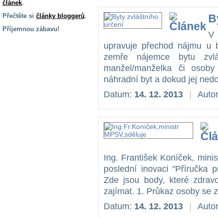
článek
.
Přečtěte si
články bloggerů
.
B
Příjemnou zábavu!
V
S handicapem
upravuje přechod nájmu u b
na cestách
zemře nájemce bytu zvlá
manžel/manželka či osoby
náhradní byt a dokud jej ned
Zdraví
a pomůcky
Datum:
14. 12. 2013
|
Auto
Vzdělání, práce
a příspěvky
Náhradní
Ing. František Koníček, minis
plnění
poslední inovaci "Příručka 
Zde jsou body, které zdrav
Rodina a děti
zajímat. 1. Průkaz osoby se z
Datum:
14. 12. 2013
|
Auto