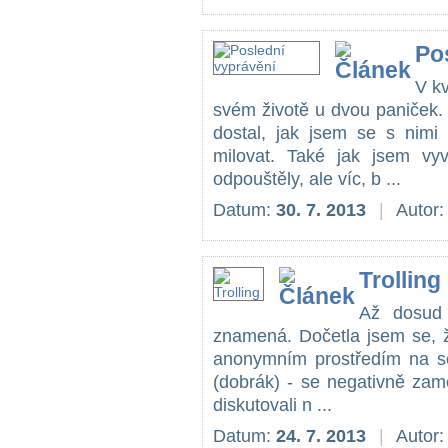
Po
V k
svém životě u dvou paniček.
dostal, jak jsem se s nimi 
milovat. Také jak jsem vy
odpouštěly, ale víc, b ...
Datum:
30. 7. 2013
|
Autor
Trolling
Až dosud 
znamená. Dočetla jsem se, 
anonymním prostředím na soc
(dobrák) - se negativně zamě
diskutovali n ...
Datum:
24. 7. 2013
|
Autor