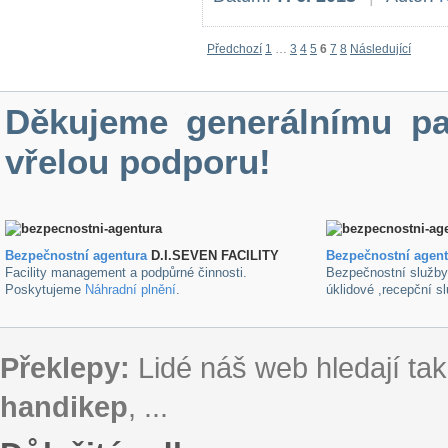
Předchozí
1
…
3
4
5
6
7
8
Následující
Děkujeme generálnímu pa
vřelou podporu!
Bezpečnostní agentura
D.I.SEVEN FACILITY
B
ezpečnostní agen
Facility management a podpůrné činnosti.
Bezpečnostní služb
Poskytujeme
Náhradní plnění
.
úklidové ,recepční s
Překlepy:
Lidé náš web hledají tak
handikep
, ...