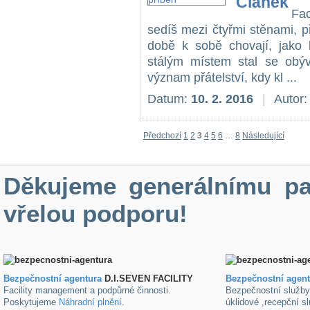
Fa
sedíš mezi čtyřmi stěnami, p
době k sobě chovají, jako k
stálým místem stal se obýv
význam přátelství, kdy kl ...
Datum:
10. 2. 2016
|
Autor
Předchozí
1
2
3
4
5
6
…
8
Následující
Děkujeme generálnímu pa
vřelou podporu!
Bezpečnostní agentura
D.I.SEVEN FACILITY
B
ezpečnostní agen
Facility management a podpůrné činnosti.
Bezpečnostní služb
Poskytujeme
Náhradní plnění
.
úklidové ,recepční s