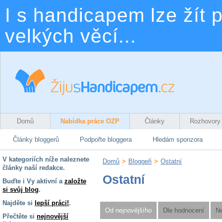
I s handicapem lze žít p
velkých věcí...
Domů
Nabídka práce OZP
Články
Rozhovory
Články bloggerů
Podpořte bloggera
Hledám sponzora
V kategoriích níže naleznete
Domů
>
Bloggeři
>
Ostatní
články naší redakce.
Ostatní
Buďte i Vy aktivní a
založte
si svůj blog
.
Najděte si
lepší práci!
.
Od nejnovějšího
Dle hodnocení
Ne
Přečtěte si
nejnovější