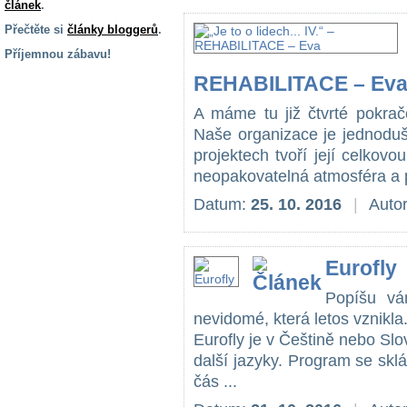
článek
.
Přečtěte si
články bloggerů
.
Příjemnou zábavu!
REHABILITACE – Ev
S handicapem
na cestách
A máme tu již čtvrté pokračo
Naše organizace je jednoduše
Zdraví
projektech tvoří její celkov
a pomůcky
neopakovatelná atmosféra a 
Datum:
25. 10. 2016
|
Auto
Vzdělání, práce
a příspěvky
Eurofly
Náhradní
plnění
Popíšu vá
nevidomé, která letos vznikla.
Eurofly je v Češtině nebo Sl
Rodina a děti
další jazyky. Program se sklá
čás ...