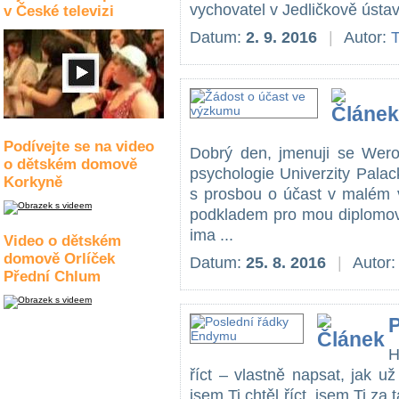
vychovatel v Jedličkově ústavu
v České televizi
Datum:
2. 9. 2016
|
Autor:
T
Podívejte se na video
Dobrý den, jmenuji se Wer
o dětském domově
psychologie Univerzity Pala
Korkyně
s prosbou o účast v malém v
podkladem pro mou diplomov
ima ...
Video o dětském
domově Orlíček
Datum:
25. 8. 2016
|
Autor
Přední Chlum
H
říct – vlastně napsat, jak u
jsem Ti chtěl říct, jsem Ti za t