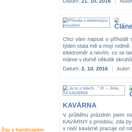
Datum:
21. 10. 2016
|
Auto
Společné zájmy
a volný čas
Kultura a akce
Chci vám napsat o příhodě s
Rozhovory
týden stala mě a mojí rodině.
a příběhy
elektroměr a nevím, co se tam
osobností
máme v domě několik okruhů,
Sport
Datum:
2. 10. 2016
|
Autor
zdravotně
postižených
Žiju s humorem
KAVÁRNA
V průběhu prázdnin jsem osl
KAVÁRNY s prosbou, zda by o
v naší kavárně pracuje od rok
Žiju s handicapem