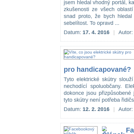
jsem hledal vhodný portál, ka
zkušenosti ze všech oblast
snad proto, že bych hledal 
sebelítost. To opravd ...
Datum:
17. 4. 2016
|
Autor
pro handicapované?
Tyto elektrické skútry slou
nechodící spoluobčany. Ele
dokonce jsou přizpůsobené 
tyto skútry není potřeba řidič
Datum:
12. 2. 2016
|
Autor
Fa