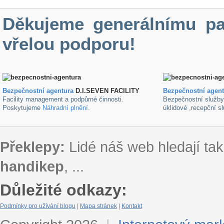
Děkujeme generálnímu pa
vřelou podporu!
Bezpečnostní agentura
D.I.SEVEN FACILITY
B
ezpečnostní agen
Facility management a podpůrné činnosti.
Bezpečnostní služb
Poskytujeme
Náhradní plnění
.
úklidové ,recepční s
Překlepy:
Lidé náš web hledají tak
handikep
, ...
Důležité odkazy:
Podmínky pro užívání blogu
|
Mapa stránek
|
Kontakt