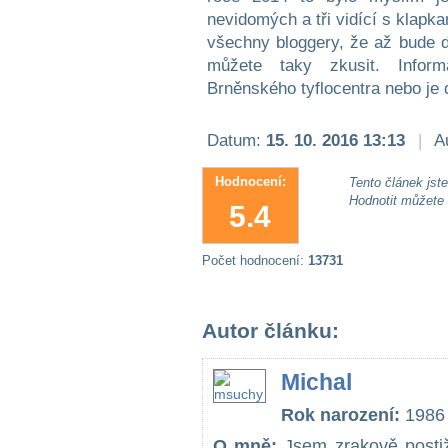
nevidomých a tři vidící s klapk
všechny bloggery, že až bude da
můžete taky zkusit. Infor
Brněnského tyflocentra nebo je
Datum:
15. 10. 2016 13:13
|
Au
Hodnocení:
Tento článek jste 
Hodnotit můžete
5.4
Počet hodnocení:
13731
Autor článku:
Michal
Rok narození:
1986
O mně:
Jsem zrakově postiž