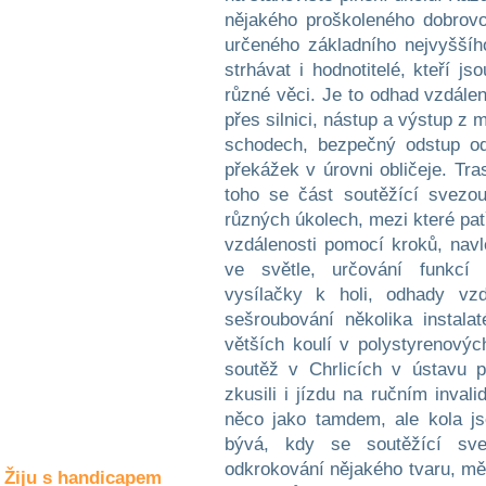
Společné zájmy
nějakého proškoleného dobrovo
a volný čas
určeného základního nejvyššíh
strhávat i hodnotitelé, kteří j
Kultura a akce
různé věci. Je to odhad vzdále
přes silnici, nástup a výstup z 
schodech, bezpečný odstup od
Rozhovory
překážek v úrovni obličeje. Tra
a příběhy
toho se část soutěžící svezo
osobností
různých úkolech, mezi které pat
vzdálenosti pomocí kroků, nav
Sport
zdravotně
ve světle, určování funkcí p
postižených
vysílačky k holi, odhady vzd
sešroubování několika instala
Žiju s humorem
větších koulí v polystyrenovýc
soutěž v Chrlicích v ústavu 
zkusili i jízdu na ručním inval
něco jako tamdem, ale kola j
bývá, kdy se soutěžící sv
odkrokování nějakého tvaru, měl
Žiju s handicapem