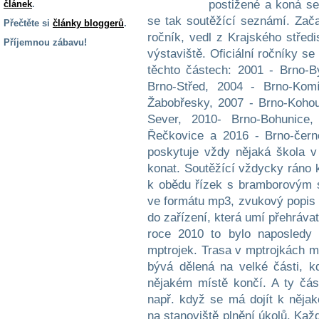
postižené a koná se
článek
.
se tak soutěžící seznámí. Zača
Přečtěte si
články bloggerů
.
ročník, vedl z Krajského střed
Příjemnou zábavu!
výstaviště. Oficiální ročníky s
S handicapem
těchto částech: 2001 - Brno-B
na cestách
Brno-Střed, 2004 - Brno-Komí
Žabobřesky, 2007 - Brno-Kohou
Zdraví
Sever, 2010- Brno-Bohunice,
a pomůcky
Řečkovice a 2016 - Brno-čern
poskytuje vždy nějaká škola v
konat. Soutěžící vždycky ráno k
Vzdělání, práce
a příspěvky
k obědu řízek s bramborovým s
ve formátu mp3, zvukový popis 
do zařízení, která umí přehrávat
Náhradní
plnění
roce 2010 to bylo naposledy
mptrojek. Trasa v mptrojkách m
bývá dělená na velké části, 
Rodina a děti
nějakém místě končí. A ty čás
např. když se má dojít k něja
na stanoviště plnění úkolů. Kaž