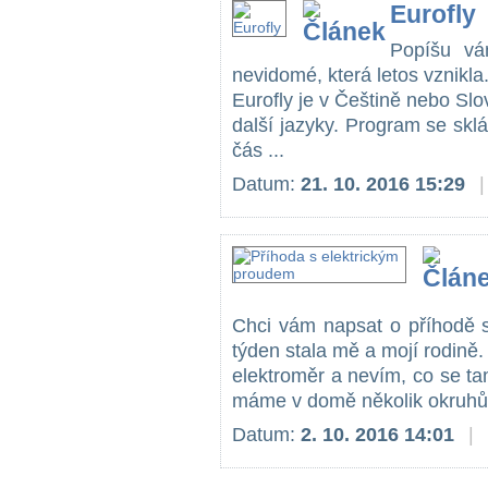
Eurofly
Popíšu vá
nevidomé, která letos vznikla.
Eurofly je v Češtině nebo Sl
další jazyky. Program se sklá
čás ...
Datum:
21. 10. 2016 15:29
|
Chci vám napsat o příhodě s
týden stala mě a mojí rodině.
elektroměr a nevím, co se tam
máme v domě několik okruhů,
Datum:
2. 10. 2016 14:01
|