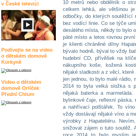
10 metrů nebo obdélník o str
v České televizi
celkem lehká, ale většinou je
odbočky, do kterých soutěžící
bez vodící linie. Co se týče um
desátého místa, někdy to bylo o
páté místo a letos rovnou první
je klienti chráněné dílny Hapat
Podívejte se na video
bývalo hodně, býval to vždy ba
o dětském domově
hudební CD, přívěšek na klíč
Korkyně
nákupního koše, kožená kost
nějaké sladkosti a z věcí, kter
jen jednou, to bylo malé rádio,
Video o dětském
2014 to byla velká složka s 
domově Orlíček
nějaká baterka a marmeláda. 
Přední Chlum
bylinkové čaje, reflexní páska, 
a nahřívací polštářek. To víno
vždy dostávají nějaké víno a me
výrobky z Hapateliéru. Nevím, 
snižovat zájem o tuto soutěž. A
roce 2014 to bylo myslím je