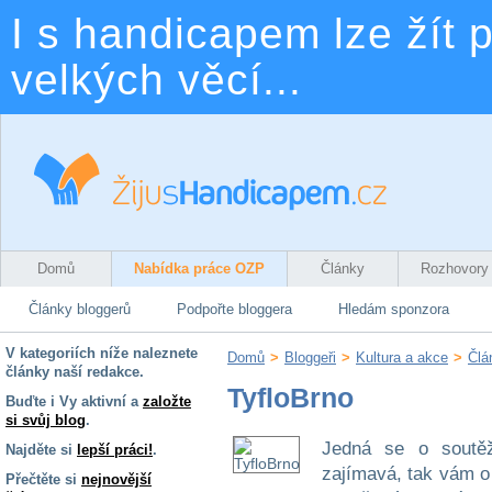
I s handicapem lze žít p
velkých věcí...
Domů
Nabídka práce OZP
Články
Rozhovory
Články bloggerů
Podpořte bloggera
Hledám sponzora
V kategoriích níže naleznete
Domů
>
Bloggeři
>
Kultura a akce
>
Člá
články naší redakce.
TyfloBrno
Buďte i Vy aktivní a
založte
si svůj blog
.
Jedná se o soutěž
Najděte si
lepší práci!
.
zajímavá, tak vám o 
Přečtěte si
nejnovější