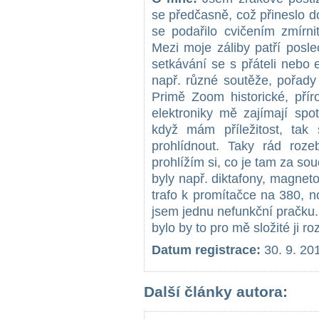
se předčasně, což přineslo 
se podařilo cvičením zmírn
Mezi moje záliby patří poslec
setkávání se s přáteli nebo 
např. různé soutěže, pořady
Primě Zoom historické, pří
elektroniky mě zajímají spo
když mám příležitost, tak 
prohlídnout. Taky rád roz
prohlížím si, co je tam za sou
byly např. diktafony, magneto
trafo k promítačce na 380, 
jsem jednu nefunkční pračku.
bylo by to pro mě složité ji ro
Datum registrace:
30. 9. 20
Další články autora: