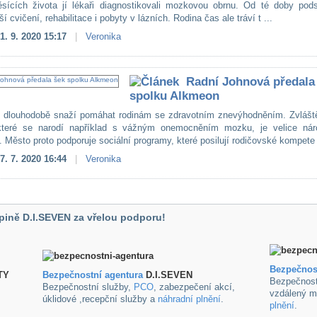
ících života jí lékaři diagnostikovali mozkovou obrnu. Od té doby pods
ší cvičení, rehabilitace i pobyty v lázních. Rodina čas ale tráví t ...
1. 9. 2020 15:17
|
Veronika
Radní Johnová předala
spolku Alkmeon
 dlouhodobě snaží pomáhat rodinám se zdravotním znevýhodněním. Zvlášt
 které se narodí například s vážným onemocněním mozku, je velice nár
 Město proto podporuje sociální programy, které posilují rodičovské kompete 
7. 7. 2020 16:44
|
Veronika
pině D.I.SEVEN za vřelou podporu!
Bezpečnos
TY
B
ezpečnostní agentura
D.I.SEVEN
Bezpečnost
Bezpečnostní služby,
PCO
, zabezpečení akcí,
vzdálený m
úklidové ,recepční služby a
náhradní plnění
.
plnění
.