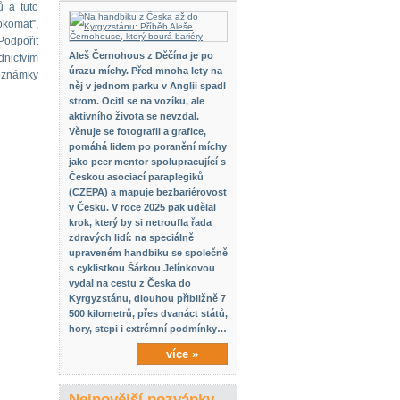
ů a tuto
okomat”,
Podpořit
Aleš Černohous z Děčína je po
dnictvím
úrazu míchy. Před mnoha lety na
poznámky
něj v jednom parku v Anglii spadl
strom. Ocitl se na vozíku, ale
aktivního života se nevzdal.
Věnuje se fotografii a grafice,
pomáhá lidem po poranění míchy
jako peer mentor spolupracující s
Českou asociací paraplegiků
(CZEPA) a mapuje bezbariérovost
v Česku. V roce 2025 pak udělal
krok, který by si netroufla řada
zdravých lidí: na speciálně
upraveném handbiku se společně
s cyklistkou Šárkou Jelínkovou
vydal na cestu z Česka do
Kyrgyzstánu, dlouhou přibližně 7
500 kilometrů, přes dvanáct států,
hory, stepi i extrémní podmínky…
více »
Nejnovější pozvánky