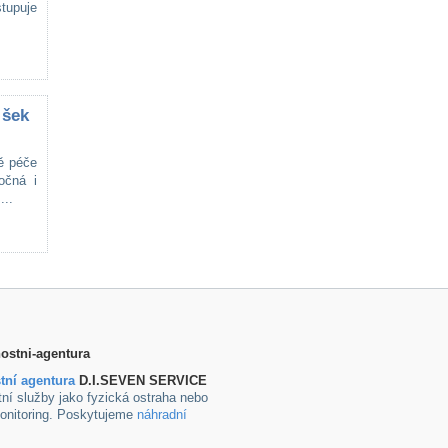
tupuje
 šek
ě péče
očná i
...
tní agentura
D.I.SEVEN SERVICE
ní služby jako fyzická ostraha nebo
onitoring. Poskytujeme
náhradní