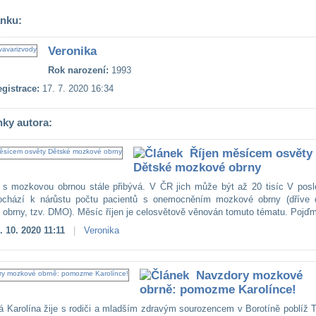
ánku:
Veronika
Rok narození:
1993
gistrace:
17. 7. 2020 16:34
nky autora:
Říjen měsícem osvěty
Dětské mozkové obrny
 s mozkovou obrnou stále přibývá. V ČR jich může být až 20 tisíc V posl
dochází k nárůstu počtu pacientů s onemocněním mozkové obrny (dříve 
obrny, tzv. DMO). Měsíc říjen je celosvětově věnován tomuto tématu. Pojďm
. 10. 2020 11:11
|
Veronika
Navzdory mozkové
obrně: pomozme Karolínce!
á Karolína žije s rodiči a mladším zdravým sourozencem v Borotíně poblíž 