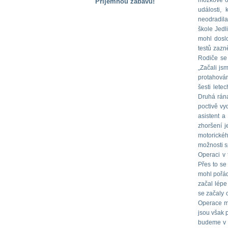
mozkové ob
Příjemnou zábavu!
události,
S handicapem
neodradila
na cestách
škole Jedl
mohl doslo
testů zazn
Zdraví
Rodiče se 
a pomůcky
„Začali jsm
protahován
šesti lete
Vzdělání, práce
Druhá rána
a příspěvky
poctivě vy
asistent a
zhoršení j
Náhradní
motorickéh
plnění
možnosti sp
Operaci v
Přes to se
Rodina a děti
mohl pořád
začal lépe
se začaly o
Společné zájmy
Operace mě
a volný čas
jsou však p
budeme v p