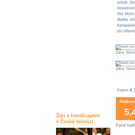
pohyb. Bud
Kultura a akce
dovednost 
říká MUDr.
Matěje můž
transpare
Rozhovory
pro příjem
a příběhy
osobností
Sport
Zdroj:
Neuro
zdravotně
postižených
Zdroj:
Neuro
Žiju s humorem
Datum:
8. 
Hodnoce
5.
Žiju s handicapem
v České televizi
Počet hod