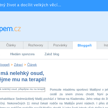
ý život a docílit velkých věcí...
Články
Rozhovory
Pozvánky
Bloggeři
In
Hledám sponzora
Založ blog
loggeři
>
Zdraví
>
Článek
 má nelehký osud,
ějme mu na terapii!
Pomozte mladému sportovci Matějovi v je
cestě za snem znovu chodit. Nyní po
 rehabilitace Sedmnáctiletý Matěj pochází z Velvar na Kladensku. Jeho vstup do ži
očný. Nekonečných 11 minut čekali rodiče na Matějův první nádech. I přes 