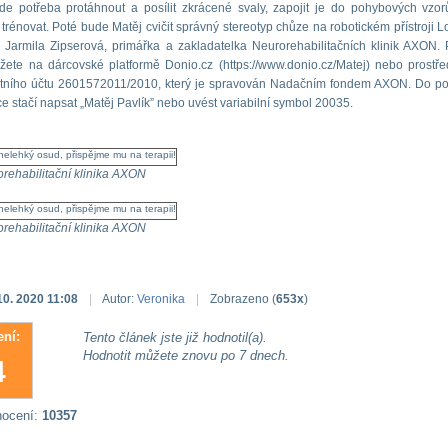
e potřeba protáhnout a posílit zkrácené svaly, zapojit je do pohybových vzor
trénovat. Poté bude Matěj cvičit správný stereotyp chůze na robotickém přístroji L
 Jarmila Zipserová, primářka a zakladatelka Neurorehabilitačních klinik AXON. 
ete na dárcovské platformě Donio.cz (https://www.donio.cz/Matej) nebo prostře
ntního účtu 2601572011/2010, který je spravován Nadačním fondem AXON. Do 
ce stačí napsat „Matěj Pavlík” nebo uvést variabilní symbol 20035.
rehabilitační klinika AXON
rehabilitační klinika AXON
10. 2020 11:08
|
Autor:
Veronika
|
Zobrazeno (
653x
)
ní:
Tento článek jste již hodnotil(a).
Hodnotit můžete znovu po 7 dnech.
4
nocení:
10357