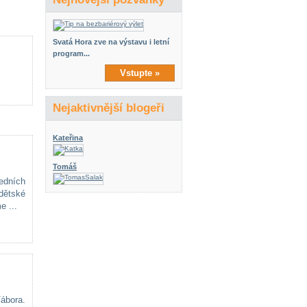
Svatá Hora zve na výstavu i letní
program...
Vstupte »
Nejaktivnější blogeři
Kateřina
Tomáš
edních
dětské
e ...
Tábora.