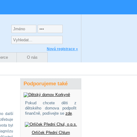
Nová registrace »
zerce
O nás
Podporujeme také
Pokud chcete děti z
dětského domova podpořit
finančně, podívejte se
zde
.
ho další
třebuje
vota byl
diagnózu
Orlíček Přední Chlum