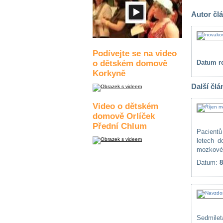
Autor čl
Podívejte se na video
o dětském domově
Datum re
Korkyně
Další člá
Video o dětském
domově Orlíček
Přední Chlum
Pacientů
letech 
mozkové 
Datum:
8
Sedmilet