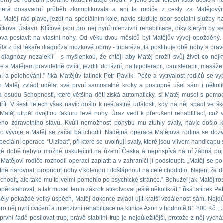
rny se rodičům podařilo naučit Matěje chodit. V jeho šesti letech však došlo k n
 která dosavadní průběh zkomplikovala a ani ta rodiče z cesty za Matějov
. Matěj rád plave, jezdí na speciálním kole, navíc studuje obor sociální služby na
ičkova Ústavu. Klíčové jsou pro nej nyní intenzivní rehabilitace, díky kterým by s
va postavit na vlastní nohy. Od věku dvou měsíců byl Matějův vývoj opožděný. 
ěla z úst lékaře diagnóza mozkové obrny - triparéza, ta postihuje obě nohy a prav
diagnózy nezalekli - s myšlenkou, že chtějí aby Matěj prožil svůj život co nejkva
e s Matějem pravidelně cvičit, jezdili do lázní, na hipoterapii, canisterapii, masáž
í a polohování.” říká Matějův tatínek Petr Pavlík. Péče a vytrvalost rodičů se vypl
ch Matěj zvládl udělat své první samostatné kroky a postupně ušel sám i několi
 osudu Schopnosti, které většina dětí získá automaticky, si Matěj musel s pomoc
dřít. V šesti letech však navíc došlo k nešťastné události, kdy na něj spadl ve šk
 Matěj utrpěl dvojitou fakturu levé nohy. Úraz vedl k přerušení rehabilitací, což 
eho zdravotního stavu. Kvůli nemožnosti pohybu mu ztuhly svaly, navíc došlo k
o vývoje a Matěj se začal bát chodit. Nadějná operace Matějova rodina se doz
eciální operace “Ulzibat”, při které se uvolňují svaly, které jsou vlivem handicapu
 té době nebylo možné uskutečnit na území Česka a nepřispívá na ní žádná poj
 Matějovi rodiče rozhodli operaci zaplatit a v zahraničí ji podstoupit. „Matěj se po
ně narovnat, propnout nohy v kolenou i došlápnout na celé chodidlo. Nejen, že d
 chodit, ale také mu to velmi pomohlo po psychické stránce.” Bohužel jak Matěj rost
pět stahovat, a tak musel tento zákrok absolvovat ještě několikrát,” říká tatínek Pet
ly pokaždé velký úspěch, Matěj dokonce zvládl ujít kratší vzdálenost sám. Nejdůl
ro něj nyní cvičení a intenzivní rehabilitace na klinice Axon v hodnotě 81 800 Kč. 
rvní řadě posilovat trup, právě stabilní trup je nejdůležitější, protože z něj vychá