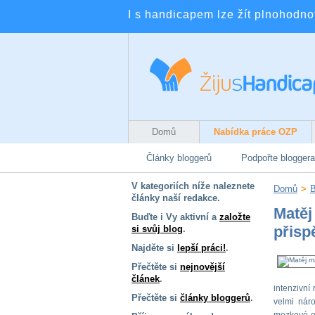
I s handicapem lze žít plnohodnotn
Domů
Nabídka práce OZP
Články bloggerů
Podpořte bloggera
V kategoriích níže naleznete
Domů
>
B
články naší redakce.
Matěj
Buďte i Vy aktivní a
založte
přisp
si svůj blog
.
Najděte si
lepší práci!
.
Přečtěte si
nejnovější
článek
.
intenzivní
Přečtěte si
články bloggerů
.
velmi nár