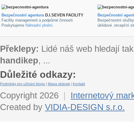
Bezpečnostní agentura
D.I.SEVEN FACILITY
B
ezpečnostní agen
Facility management a podpůrné činnosti.
Bezpečnostní služb
Poskytujeme
Náhradní plnění
.
úklidové ,recepční s
Překlepy:
Lidé náš web hledají tak
handikep
, ...
Důležité odkazy:
Podmínky pro užívání blogu
|
Mapa stránek
|
Kontakt
Copyright 2026
|
Internetový mar
Created by
VIDIA-DESIGN s.r.o.