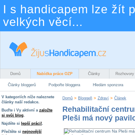
I s handicapem lze žít p
velkých věcí...
Domů
Nabídka práce OZP
Články
Rozhovory
Články bloggerů
Podpořte bloggera
Hledám sponzora
V kategoriích níže naleznete
Domů
>
Bloggeři
>
Zdraví
>
Článek
články naší redakce.
Rehabilitační centr
Buďte i Vy aktivní a
založte
si svůj blog
.
Pleši má nový pavil
Najděte si
lepší práci!
.
Přečtěte si
nejnovější