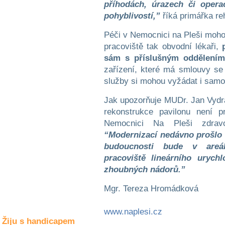
příhodách, úrazech či oper
Společné zájmy
a volný čas
pohyblivostí,”
říká primářka reh
Péči v Nemocnici na Pleši moho
Kultura a akce
pracoviště tak obvodní lékaři,
sám s příslušným oddělení
zařízení, které má smlouvy se 
Rozhovory
služby si mohou vyžádat i samop
a příběhy
osobností
Jak upozorňuje MUDr. Jan Vydra
rekonstrukce pavilonu není 
Sport
zdravotně
Nemocnici Na Pleši zdravo
postižených
“Modernizací nedávno prošlo 
budoucnosti bude v areá
Žiju s humorem
pracoviště lineárního urych
zhoubných nádorů.”
Mgr. Tereza Hromádková
www.naplesi.cz
Žiju s handicapem