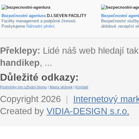
Bezpečnostní agentura
D.I.SEVEN FACILITY
B
ezpečnostní agen
Facility management a podpůrné činnosti.
Bezpečnostní služb
Poskytujeme
Náhradní plnění
.
úklidové ,recepční s
Překlepy:
Lidé náš web hledají tak
handikep
, ...
Důležité odkazy:
Podmínky pro užívání blogu
|
Mapa stránek
|
Kontakt
Copyright 2026
|
Internetový mar
Created by
VIDIA-DESIGN s.r.o.