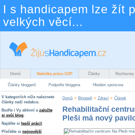
I s handicapem lze žít p
velkých věcí...
Domů
Nabídka práce OZP
Články
Rozhovory
Články bloggerů
Podpořte bloggera
Hledám sponzora
V kategoriích níže naleznete
Domů
>
Bloggeři
>
Zdraví
>
Článek
články naší redakce.
Rehabilitační centr
Buďte i Vy aktivní a
založte
si svůj blog
.
Pleši má nový pavil
Najděte si
lepší práci!
.
Přečtěte si
nejnovější