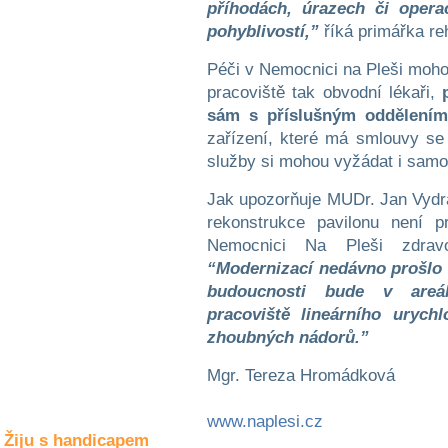
příhodách, úrazech či oper
Společné zájmy
a volný čas
pohyblivostí,”
říká primářka reh
Péči v Nemocnici na Pleši moho
Kultura a akce
pracoviště tak obvodní lékaři,
sám s příslušným oddělení
zařízení, které má smlouvy se 
Rozhovory
služby si mohou vyžádat i samop
a příběhy
osobností
Jak upozorňuje MUDr. Jan Vydra
rekonstrukce pavilonu není 
Sport
zdravotně
Nemocnici Na Pleši zdravo
postižených
“Modernizací nedávno prošlo 
budoucnosti bude v areá
Žiju s humorem
pracoviště lineárního urych
zhoubných nádorů.”
Mgr. Tereza Hromádková
www.naplesi.cz
Žiju s handicapem