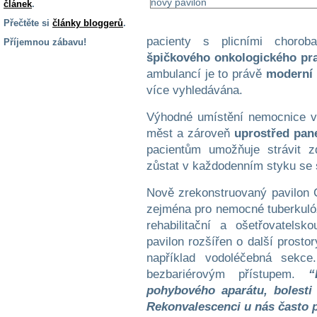
článek
.
Přečtěte si
články bloggerů
.
pacienty s plicními chorob
Příjemnou zábavu!
špičkového onkologického pra
S handicapem
ambulancí je to právě
moderní 
na cestách
více vyhledávána.
Zdraví
Výhodné umístění nemocnice v 
a pomůcky
měst a zároveň
uprostřed pan
pacientům umožňuje strávit z
zůstat v každodenním styku se 
Vzdělání, práce
a příspěvky
Nově zrekonstruovaný pavilon C
zejména pro nemocné tuberkulóz
Náhradní
rehabilitační a ošetřovatels
plnění
pavilon rozšířen o další prosto
například vodoléčebná sekce
Rodina a děti
bezbariérovým přístupem.
“
pohybového aparátu, bolesti 
Rekonvalescenci u nás často 