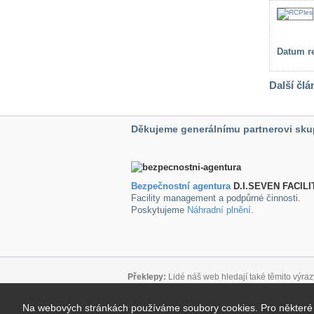
Datum re
Další člá
Děkujeme generálnímu partnerovi sku
Bezpečnostní agentura
D.I.SEVEN FACILI
Facility management a podpůrné činnosti.
Poskytujeme
Náhradní plnění
.
Překlepy:
Lidé náš web hledají také těmito výraz
Důležité odkazy:
Na webových stránkách používáme soubory cookies. Pro některé úč
Podmínky pro užívání blogu
|
Mapa stránek
|
Kon