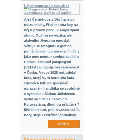
Aleš Černohous z Děčína je po
úrazu míchy. Před mnoha lety na
něj v jednom parku v Anglii spadl
strom. Ocitl se na vozíku, ale
aktivního života se nevzdal.
Věnuje se fotografii a grafice,
pomáhá lidem po poranění míchy
jako peer mentor spolupracující s
Českou asociací paraplegiků
(CZEPA) a mapuje bezbariérovost
v Česku. V roce 2025 pak udělal
krok, který by si netroufla řada
zdravých lidí: na speciálně
upraveném handbiku se společně
s cyklistkou Šárkou Jelínkovou
vydal na cestu z Česka do
Kyrgyzstánu, dlouhou přibližně 7
500 kilometrů, přes dvanáct států,
hory, stepi i extrémní podmínky…
více »
Nejnovější pozvánky