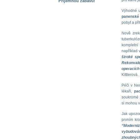
pro které j
Příjemnou zábavu!
S handicapem
Výhodné u
na cestách
panenské 
pobyt a př
Zdraví
Nově zrek
a pomůcky
tuberkulóz
kompletní 
například 
Vzdělání, práce
široké sp
a příspěvky
Rekonvale
operacích
Kittlerová.
Náhradní
plnění
Péči v Ne
lékaři,
pa
soukromé z
Rodina a děti
si mohou v
Jak upozor
prvním kro
Společné zájmy
“Moderniz
a volný čas
vybudován
zhoubných