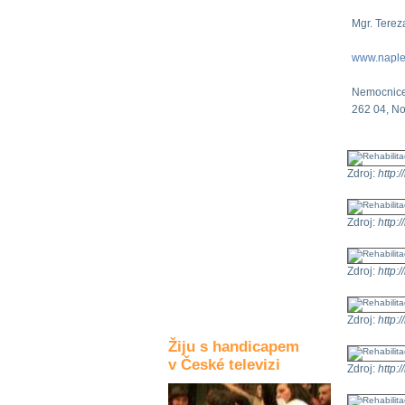
Kultura a akce
Mgr. Tere
www.naple
Rozhovory
Nemocnice 
a příběhy
262 04, No
osobností
Sport
zdravotně
Zdroj:
http:/
postižených
Žiju s humorem
Zdroj:
http:/
Zdroj:
http:/
Zdroj:
http:/
Žiju s handicapem
v České televizi
Zdroj:
http:/