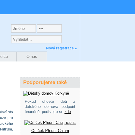
Nová registrace »
zerce
O nás
Podporujeme také
Pokud chcete děti z
dětského domova podpořit
finančně, podívejte se
zde
.
laví sto
ouze pro
gického
centrum
,
Orlíček Přední Chlum