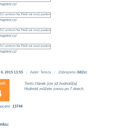
/naplesi.cz/
/naplesi.cz/
/naplesi.cz/
/naplesi.cz/
 6. 2015 13:55
|
Autor:
Tereza
|
Zobrazeno (
682x
)
ní:
Tento článek jste již hodnotil(a).
Hodnotit můžete znovu po 7 dnech.
4
nocení:
13744
ánku: