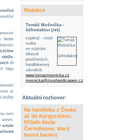
Redakce
rostřed
kondiční
Tomáš Mošnička -
šéfredaktor (ret)
nemocné
vzpěrač - mistr
i. Vedle
světa
ispozici
ve vzpírání
“Léčíme
tělesně
 obtíže.
postižených,
zech či
handbikerový
Dr. Olga
závodník
www.tomasmosnicka.cz
mosnicka@zijushandicapem.cz
 obvodní
nice je
í služby
Aktuální rozhovor:
Na handbiku z Česka
onu není
až do Kyrgyzstánu:
 úrovni.
Příběh Aleše
v areálu
Černohouse, který
zařování
bourá bariéry