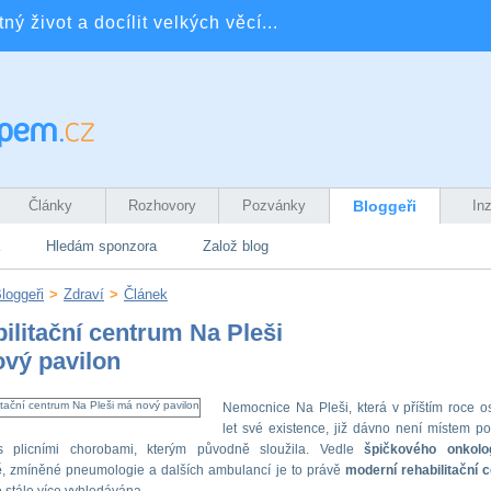
ý život a docílit velkých věcí...
Články
Rozhovory
Pozvánky
Bloggeři
In
Hledám sponzora
Založ blog
loggeři
>
Zdraví
>
Článek
ilitační centrum Na Pleši
vý pavilon
Nemocnice Na Pleši, která v příštím roce os
let své existence, již dávno není místem p
s plicními chorobami, kterým původně sloužila. Vedle
špičkového onkolo
ě
, zmíněné pneumologie a dalších ambulancí je to právě
moderní rehabilitační 