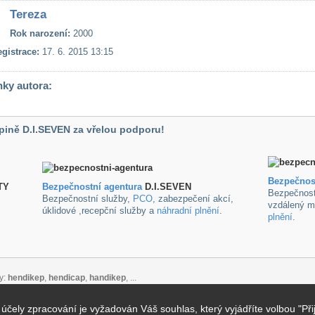
Tereza
Rok narození:
2000
gistrace:
17. 6. 2015 13:15
nky autora:
pině D.I.SEVEN za vřelou podporu!
Bezpečnos
TY
B
ezpečnostní agentura
D.I.SEVEN
Bezpečnost
Bezpečnostní služby,
PCO
, zabezpečení akcí,
vzdálený m
úklidové ,recepční služby a
náhradní plnění
.
plnění
.
y:
hendikep
,
hendicap
,
handikep
, ...
ely zpracování je vyžadován Váš souhlas, který vyjádříte volbou "Při
takt