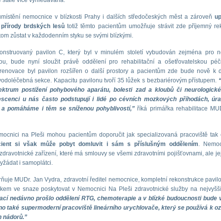
e stále více vyhledávána.
místění nemocnice v blízkosti Prahy i dalších středočeských měst a zároveň
up
přírody brdských lesů
totiž těmto pacientům umožňuje strávit zde příjemný re
itom zůstat v každodenním styku se svými blízkými.
onstruovaný pavilon C, který byl v minulém století vybudován zejména pro 
ou, bude nyní sloužit právě oddělení pro rehabilitační a ošetřovatelskou péč
renovace byl pavilon rozšířen o další prostory a pacientům zde bude nově k d
vodoléčebná sekce. Kapacitu pavilonu tvoří 35 lůžek s bezbariérovým přístupem.
ektrum postižení pohybového aparátu, bolesti zad a kloubů či neurologické
scenci u nás často podstupují i lidé po cévních mozkových příhodách, úra
 a pomáháme i těm se sníženou pohyblivostí,”
říká primářka rehabilitace MU
mocnici na Pleši mohou pacientům doporučit jak specializovaná pracoviště tak
cient si však může pobyt domluvit i sám s příslušným oddělením
. Nemoc
dravotnické zařízení, které má smlouvy se všemi zdravotními pojišťovnami, ale jej
yžádat i samoplátci.
ňuje MUDr. Jan Vydra, zdravotní ředitel nemocnice, kompletní rekonstrukce pavil
kem ve snaze poskytovat v Nemocnici Na Pleši zdravotnické služby na nejvyšší
ací nedávno prošlo oddělení RTG, chemoterapie a v blízké budoucnosti bude 
o také supermoderní pracoviště lineárního urychlovače, který se používá k o
 nádorů.”