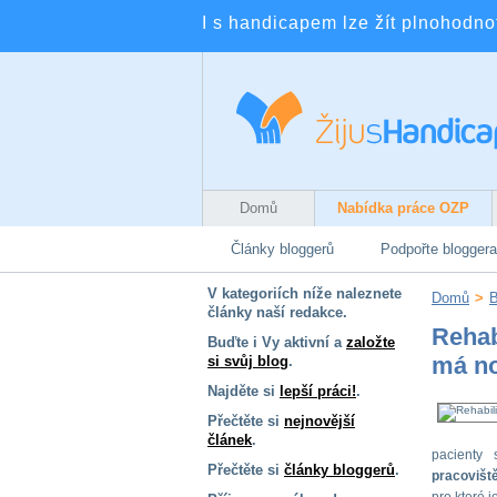
I s handicapem lze žít plnohodnotn
Domů
Nabídka práce OZP
Články bloggerů
Podpořte bloggera
V kategoriích níže naleznete
Domů
>
B
články naší redakce.
Rehab
Buďte i Vy aktivní a
založte
má no
si svůj blog
.
Najděte si
lepší práci!
.
Přečtěte si
nejnovější
článek
.
pacienty 
Přečtěte si
články bloggerů
.
pracovišt