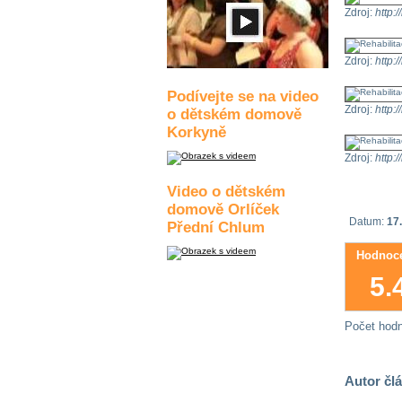
Zdroj:
http:/
Zdroj:
http:/
Podívejte se na video
Zdroj:
http:/
o dětském domově
Korkyně
Zdroj:
http:/
Video o dětském
domově Orlíček
Datum:
17.
Přední Chlum
Hodnoce
5.
Počet hod
Autor čl