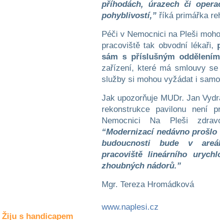
příhodách, úrazech či oper
Společné zájmy
a volný čas
pohyblivostí,”
říká primářka reh
Péči v Nemocnici na Pleši moho
Kultura a akce
pracoviště tak obvodní lékaři,
sám s příslušným oddělení
zařízení, které má smlouvy se 
Rozhovory
služby si mohou vyžádat i samop
a příběhy
osobností
Jak upozorňuje MUDr. Jan Vydra
rekonstrukce pavilonu není 
Sport
zdravotně
Nemocnici Na Pleši zdravo
postižených
“Modernizací nedávno prošlo 
budoucnosti bude v areá
Žiju s humorem
pracoviště lineárního urych
zhoubných nádorů.”
Mgr. Tereza Hromádková
www.naplesi.cz
Žiju s handicapem