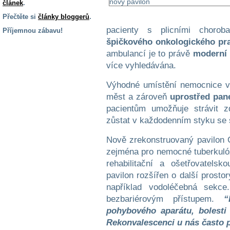
článek
.
Přečtěte si
články bloggerů
.
pacienty s plicními chorob
Příjemnou zábavu!
špičkového onkologického pra
S handicapem
ambulancí je to právě
moderní 
na cestách
více vyhledávána.
Zdraví
Výhodné umístění nemocnice v 
a pomůcky
měst a zároveň
uprostřed pan
pacientům umožňuje strávit z
zůstat v každodenním styku se 
Vzdělání, práce
a příspěvky
Nově zrekonstruovaný pavilon C
zejména pro nemocné tuberkulóz
Náhradní
rehabilitační a ošetřovatels
plnění
pavilon rozšířen o další prosto
například vodoléčebná sekce
Rodina a děti
bezbariérovým přístupem.
“
pohybového aparátu, bolesti 
Rekonvalescenci u nás často 