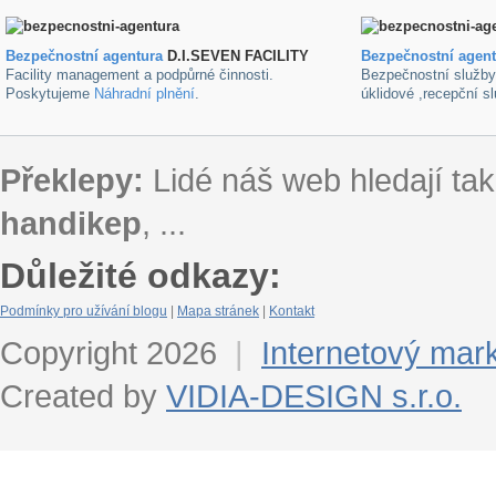
Bezpečnostní agentura
D.I.SEVEN FACILITY
B
ezpečnostní agen
Facility management a podpůrné činnosti.
Bezpečnostní služb
Poskytujeme
Náhradní plnění
.
úklidové ,recepční s
Překlepy:
Lidé náš web hledají tak
handikep
, ...
Důležité odkazy:
Podmínky pro užívání blogu
|
Mapa stránek
|
Kontakt
Copyright 2026
|
Internetový mar
Created by
VIDIA-DESIGN s.r.o.