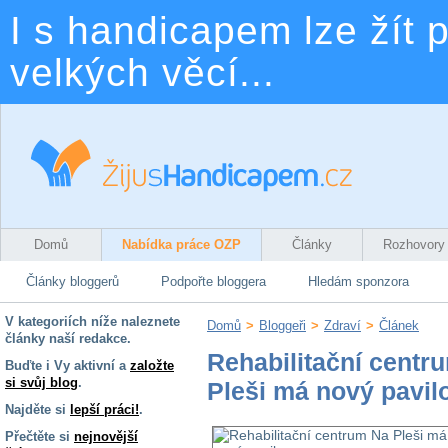
I s handicapem lze žít p
velkých věcí...
Domů
Nabídka práce OZP
Články
Rozhovory
Články bloggerů
Podpořte bloggera
Hledám sponzora
V kategoriích níže naleznete
Domů
>
Bloggeři
>
Zdraví
>
Článek
články naší redakce.
Rehabilitační centr
Buďte i Vy aktivní a
založte
si svůj blog
.
Pleši má nový pavil
Najděte si
lepší práci!
.
Přečtěte si
nejnovější