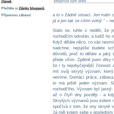
článek
.
Přečtěte si
články bloggerů
.
a to v žádné situaci. Jen mám c
Příjemnou zábavu!
já a jen tak se cítím volný.“
– ne
S handicapem
na cestách
Stalo se, tuhle v neděli, že 
rozhodčím odvolán, a tudíž ho n
Zdraví
Když děláte něco, co vás nesmí
a pomůcky
nadchne, nejspíše budete sc
důvodů, proč to děláte a jak
přede vším. Zpětně jsem díky ne
Vzdělání, práce
a příspěvky
že i ty nejobyčejnější činnost
mít svůj skrytý význam, kter
nevíme. Domácí práce, zábava, 
Náhradní
to má ještě jeden význam. Sk
plnění
rozhodčího. Význam byl jasný
až o čtyři dny později - a kd
Rodina a děti
Skrytých významů jsou kolem n
spočívá v tom, že ony skryté v
Já měl kolem sebe v posledním