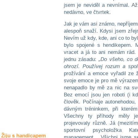
Společné zájmy
jsem je neviděl a nevnímal. Až
a volný čas
nedávno, ve čtvrtek.
Jak je vám asi známo, nepříjem
Kultura a akce
alespoň snaží. Kdysi jsem zře
Nevím už kdy, kde, ani co to by
bylo spojené s hendikepem. 
Rozhovory
vracet a já to ani nemám rád. 
a příběhy
osobností
jednu zásadu:
„Do všeho, co dě
ohrozí. Používej rozum a spol
Sport
prožívání a emoce vyřadil ze ži
zdravotně
postižených
svoje emoce je pro mě výrazem s
nenapadlo by mě za nic na svět
Žiju s humorem
Bez emocí jsou jen roboti (i k
člověk. Počínaje autonehodou,
dávným tréninkem, při kterém
Všechny ty příhody měly je
projevovaly různě. Já (mezitím
sportovní psycholožka Kate
Žiju s handicapem
management... Všichni jsme se 