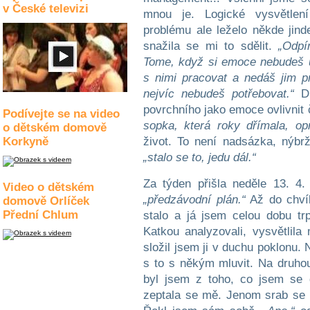
v České televizi
mnou je. Logické vysvětlení
problému ale leželo někde jinde
snažila se mi to sdělit.
„Odpí
Tome, když si emoce nebudeš 
s nimi pracovat a nedáš jim p
nejvíc nebudeš potřebovat.“
Di
povrchního jako emoce ovlivnit
Podívejte se na video
sopka, která roky dřímala, op
o dětském domově
Korkyně
život. To není nadsázka, nýbr
„stalo se to, jedu dál.“
Za týden přišla neděle 13. 4
Video o dětském
„předzávodní plán.“
Až do chvíl
domově Orlíček
Přední Chlum
stalo a já jsem celou dobu tr
Katkou analyzovali, vysvětlila
složil jsem ji v duchu poklonu.
s to s někým mluvit. Na druhou
byl jsem z toho, co jsem se 
zeptala se mě. Jenom srab se 