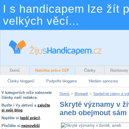
I s handicapem lze žít p
velkých věcí...
Domů
Nabídka práce OZP
Články
Rozhovory
Články bloggerů
Podpořte bloggera
Hledám sponzora
V kategoriích níže naleznete
Domů
>
Bloggeři
>
Společné zájmy a vo
články naší redakce.
Skryté významy v ži
Buďte i Vy aktivní a
založte
si svůj blog
.
aneb obejmout sám
Najděte si
lepší práci!
.
Přečtěte si
nejnovější