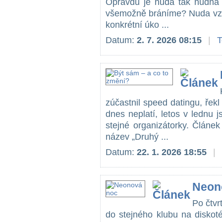
Opravdu je nuda tak nudná 
všemožně bráníme? Nuda vzn
konkrétní úko ...
Datum:
2. 7. 2026 08:15
|
zúčastnil speed datingu, řekl 
dnes neplatí, letos v lednu j
stejné organizátorky. Článe
název „Druhý ...
Datum:
22. 1. 2026 18:55
|
Neon
Po čtvr
do stejného klubu na diskoté