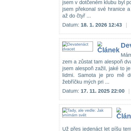
jsem v dotčeném klubu byl p
jsem překonal své hranice a
až do čtyř ...
Datum:
18. 1. 2026 12:43
|
De
Mám
zem a zůstat tam alespoň dva
jsem alespoň zažil, jaké to je
lidmi. Samota je pro mě d
žebříčku mých pri ...
Datum:
17. 11. 2025 22:00
|
Už přes jedenáct let píšu tent