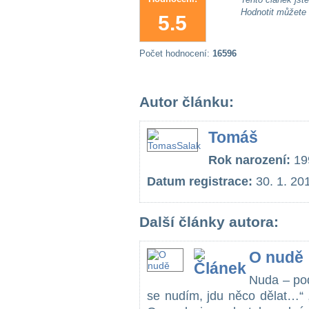
Hodnotit můžete
5.5
Počet hodnocení:
16596
Autor článku:
Tomáš
Rok narození:
19
Datum registrace:
30. 1. 20
Další články autora:
O nudě
Nuda – pod
se nudím, jdu něco dělat…“ 