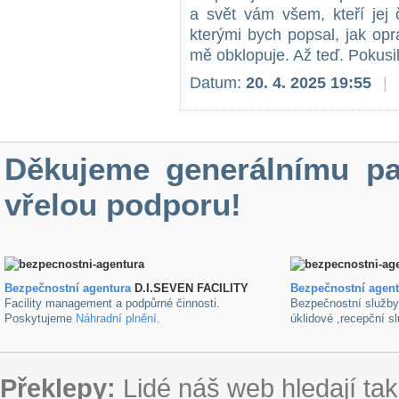
a svět vám všem, kteří jej 
kterými bych popsal, jak op
mě obklopuje. Až teď. Pokusil
Datum:
20. 4. 2025 19:55
|
Děkujeme generálnímu pa
vřelou podporu!
Bezpečnostní agentura
D.I.SEVEN FACILITY
B
ezpečnostní agen
Facility management a podpůrné činnosti.
Bezpečnostní služb
Poskytujeme
Náhradní plnění
.
úklidové ,recepční s
Překlepy:
Lidé náš web hledají tak