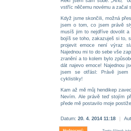
Řekl jsem sám sobě.
„Ano,“
od
vstříc něčemu novému a začal se
Když jsme skončili, možná přes
jsem o tom, co jsem právě sly
musíš jim to nejdříve dovolit 
bojíš se toho, zakazuješ si to, 
projevit emoce není výraz sl
Najednou mi to do sebe vše zap
zranění a to kolem bylo způso
dát najevo emoce! Najednou js
jsem se otřásl: Právě jsem
cyklistiky!
Kam až mě můj hendikep zavede?
Nevím. Ale právě teď stojím p
přede mě postavilo moje postiže
Datum:
20. 4. 2014 11:18
|
Aut
Hodnocení:
Tento článek jste 