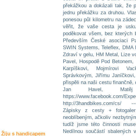
Společné zájmy
a volný čas
Kultura a akce
Rozhovory
a příběhy
osobností
Sport
zdravotně
postižených
Žiju s humorem
Žiju s handicapem