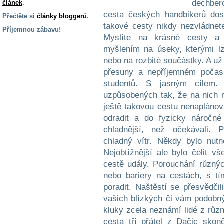
článek
.
Přečtěte si
články bloggerů
.
Příjemnou zábavu!
S handicapem
na cestách
Zdraví
a pomůcky
Vzdělání, práce
a příspěvky
Náhradní
plnění
Rodina a děti