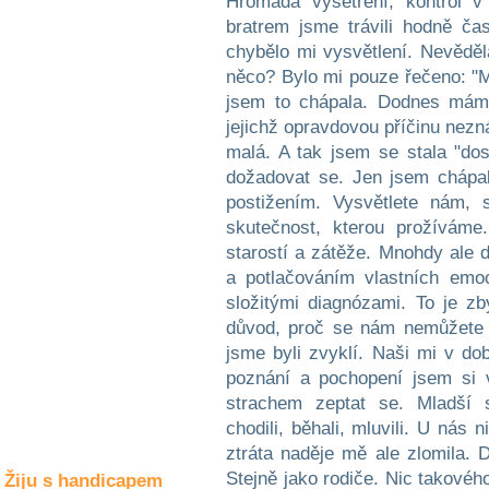
Hromada vyšetření, kontrol v
Společné zájmy
bratrem jsme trávili hodně ča
a volný čas
chybělo mi vysvětlení. Nevěděla
něco? Bylo mi pouze řečeno: "Mu
Kultura a akce
jsem to chápala. Dodnes mám 
jejichž opravdovou příčinu nezn
malá. A tak jsem se stala "dos
Rozhovory
dožadovat se. Jen jsem chápal
a příběhy
postižením. Vysvětlete nám, 
osobností
skutečnost, kterou prožíváme
Sport
starostí a zátěže. Mnohdy ale
zdravotně
a potlačováním vlastních emoc
postižených
složitými diagnózami. To je z
důvod, proč se nám nemůžete v
Žiju s humorem
jsme byli zvyklí. Naši mi v dob
poznání a pochopení jsem si 
strachem zeptat se. Mladší 
chodili, běhali, mluvili. U nás
ztráta naděje mě ale zlomila. D
Stejně jako rodiče. Nic takové
Žiju s handicapem