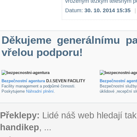
vrozeným těžkým tělesným post
Datum:
30. 10. 2014 15:35
|
Děkujeme generálnímu pa
vřelou podporu!
Bezpečnostní agentura
D.I.SEVEN FACILITY
B
ezpečnostní agen
Facility management a podpůrné činnosti.
Bezpečnostní služb
Poskytujeme
Náhradní plnění
.
úklidové ,recepční s
Překlepy:
Lidé náš web hledají tak
handikep
, ...