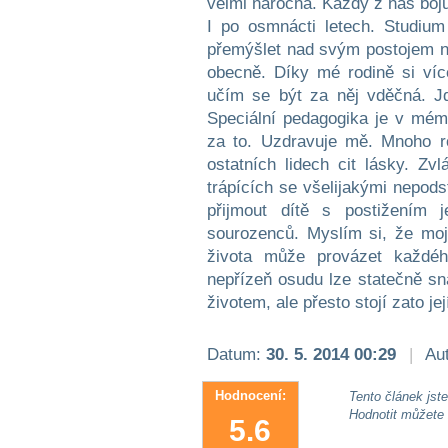
velmi náročná. Každý z nás boju
I po osmnácti letech. Studium
přemýšlet nad svým postojem ne
obecně. Díky mé rodině si ví
učím se být za něj vděčná. Jd
Speciální pedagogika je v mém
za to. Uzdravuje mě. Mnoho r
ostatních lidech cit lásky. Z
trápících se všelijakými nepods
přijmout dítě s postižením j
sourozenců. Myslím si, že moj
života může provázet každéh
nepřízeň osudu lze statečně sn
životem, ale přesto stojí zato je
Datum:
30. 5. 2014 00:29
|
Aut
Hodnocení:
Tento článek jste 
Hodnotit můžete
5.6