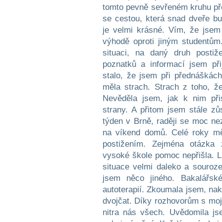
tomto pevně sevřeném kruhu přes
se cestou, která snad dveře bu
je velmi krásné. Vím, že jsem
výhodě oproti jiným studentů
situaci, na daný druh postiž
poznatků a informací jsem při
stalo, že jsem při přednáškách
měla strach. Strach z toho, ž
Nevěděla jsem, jak k nim při
strany. A přitom jsem stále zů
týden v Brně, raději se moc ne
na víkend domů. Celé roky mě
postižením. Zejména otázka 
vysoké škole pomoc nepřišla. L
situace velmi daleko a souroz
jsem něco jiného. Bakalářsk
autoterapií. Zkoumala jsem, na
dvojčat. Díky rozhovorům s moj
nitra nás všech. Uvědomila js