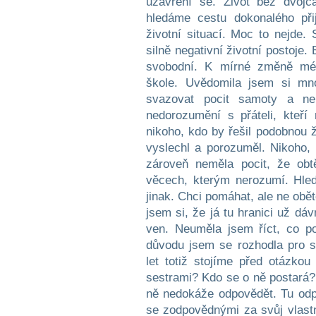
uzavření se. Život bez dvojč
hledáme cestu dokonalého při
životní situací. Moc to nejde. 
silně negativní životní postoje
svobodní. K mírné změně méh
škole. Uvědomila jsem si mn
svazovat pocit samoty a nepa
nedorozumění s přáteli, kteř
nikoho, kdo by řešil podobnou ž
vyslechl a porozuměl. Nikoho,
zároveň neměla pocit, že obt
věcech, kterým nerozumí. Hled
jinak. Chci pomáhat, ale ne obě
jsem si, že já tu hranici už d
ven. Neuměla jsem říct, co po
důvodu jsem se rozhodla pro s
let totiž stojíme před otázko
sestrami? Kdo se o ně postará?
ně nedokáže odpovědět. Tu odpo
se zodpovědnými za svůj vlast