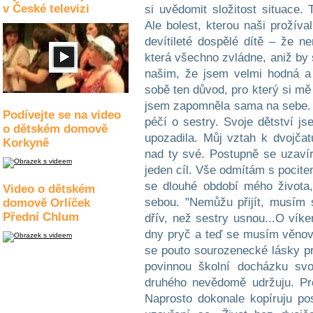
v České televizi
si uvědomit složitost situace.
Ale bolest, kterou naši prožíva
devítileté dospělé dítě – že n
která všechno zvládne, aniž by
našim, že jsem velmi hodná a
sobě ten důvod, pro který si mě
jsem zapomněla sama na sebe.
Podívejte se na video
péčí o sestry. Svoje dětství j
o dětském domově
upozadila. Můj vztah k dvojčat
Korkyně
nad ty své. Postupně se uzav
jeden cíl. Vše odmítám s poci
se dlouhé období mého života
Video o dětském
sebou. "Nemůžu přijít, musím s
domově Orlíček
Přední Chlum
dřív, než sestry usnou...O ví
dny pryč a teď se musím věnov
se pouto sourozenecké lásky pr
povinnou školní docházku svo
druhého nevědomě udržuju. Pro
Naprosto dokonale kopíruju pos