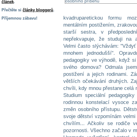
článek
.
Přečtěte si
články bloggerů
.
kvadruparetickou formu m
Příjemnou zábavu!
mentálním postižením, zrakovou 
S handicapem
starší sestra, v předposled
na cestách
nepřekvapuje, že studuji na 
Velmi často slýchávám: "Vždyť
Zdraví
mnohem jednodušší". Opravdu
a pomůcky
pedagogiky ve výhodě, když si
svého domova? Odmala jsem
Vzdělání, práce
postižení a jejich rodinami. Z
a příspěvky
větších očekávání druhých. Zaj
chvíli, kdy mnou přestane celá 
Náhradní
Studium speciální pedagogik
plnění
rodinnou konstelací vysoce za
změn osobního přístupu. Dětst
svoje dětství vzpomínám velmi 
Rodina a děti
chvílím... Ačkoliv se rodiče v
pozornosti. Všechno začalo v m