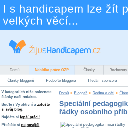
I s handicapem lze žít p
velkých věcí...
Domů
Nabídka práce OZP
Články
Rozhovory
Články bloggerů
Podpořte bloggera
Hledám sponzora
V kategoriích níže naleznete
Domů
>
Bloggeři
>
Rodina a děti
>
Člán
články naší redakce.
Speciální pedagogi
Buďte i Vy aktivní a
založte
si svůj blog
.
řádky osobního pří
Najděte si
lepší práci!
.
Přečtěte si
nejnovější