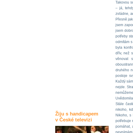
Takovou sc
Kultura a akce
– já, tehd
zvládne, a
Přesně jak
jsem zapom
Rozhovory
jsem dobro
a příběhy
potřeby st
osobností
odmítám s
byla konfr
Sport
dřív, než
zdravotně
věnovat s
postižených
oboustrann
druhého ne
Žiju s humorem
postoje sv
Každý sám 
nejde. Str
nemůžeme 
Uvědomila 
Stále čas
nikoho, kd
Žiju s handicapem
Nikoho, s
v České televizi
potřebuje 
pomáhat, a
nevnímám. 