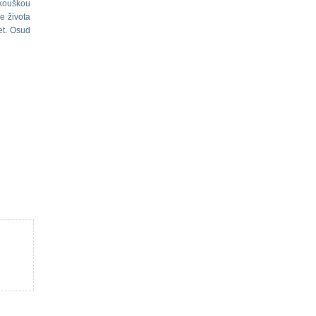
zkouškou
e života
et. Osud