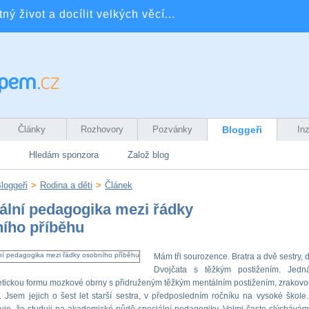
ý život a docílit velkých věcí...
Články
Rozhovory
Pozvánky
Bloggeři
In
Hledám sponzora
Založ blog
loggeři
>
Rodina a děti
>
Článek
ální pedagogika mezi řádky
ího příběhu
Mám tři sourozence. Bratra a dvě sestry, 
Dvojčata s těžkým postižením. Jed
tickou formu mozkové obrny s přidruženým těžkým mentálním postižením, zrakov
í. Jsem jejich o šest let starší sestra, v předposledním ročníku na vysoké škole