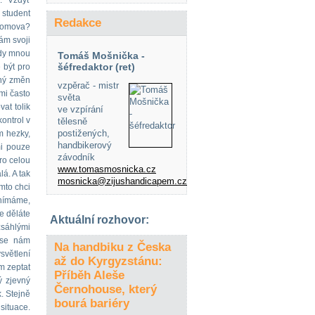
: "Vždyť
 student
Redakce
 domova?
ám svoji
kdy mnou
Tomáš Mošnička -
šéfredaktor (ret)
 být pro
lný změn
vzpěrač - mistr
mi často
světa
vat tolik
ve vzpírání
ontrol v
tělesně
postižených,
m hezky,
handbikerový
mi pouze
závodník
ro celou
www.tomasmosnicka.cz
lá. A tak
mosnicka@zijushandicapem.cz
mto chci
vnímáme,
e děláte
Aktuální rozhovor:
zsáhlými
 se nám
Na handbiku z Česka
ysvětlení
až do Kyrgyzstánu:
m zeptat
Příběh Aleše
ý zjevný
Černohouse, který
. Stejně
bourá bariéry
situace.