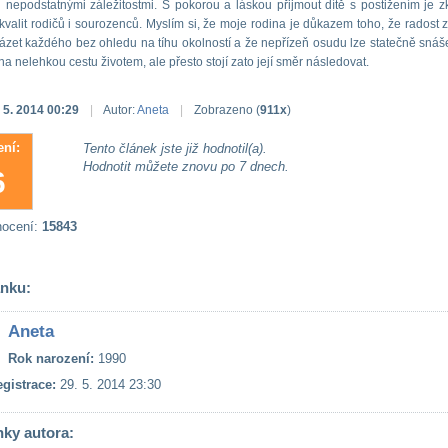
i nepodstatnými záležitostmi. S pokorou a láskou přijmout dítě s postižením je 
kvalit rodičů i sourozenců. Myslím si, že moje rodina je důkazem toho, že radost z
zet každého bez ohledu na tíhu okolností a že nepřízeň osudu lze statečně snáš
na nelehkou cestu životem, ale přesto stojí zato její směr následovat.
 5. 2014 00:29
|
Autor:
Aneta
|
Zobrazeno (
911x
)
ní:
Tento článek jste již hodnotil(a).
Hodnotit můžete znovu po 7 dnech.
6
nocení:
15843
ánku:
Aneta
Rok narození:
1990
gistrace:
29. 5. 2014 23:30
nky autora: