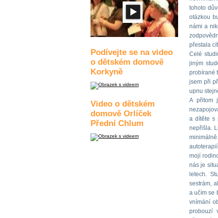
tohoto dův
otázkou b
námi a nik
zodpovědn
přestala c
Podívejte se na video
Celé studi
o dětském domově
jiným stu
Korkyně
probírané 
jsem při p
upnu stejn
A přitom 
Video o dětském
nezapojova
domově Orlíček
a dítěte 
Přední Chlum
nepřišla. 
minimálně
autoterapi
mojí rodin
nás je sit
letech. S
sestrám, a
a učím se 
vnímání ob
probouzí 