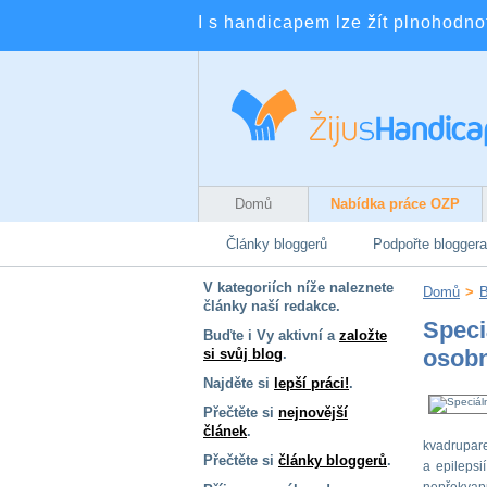
I s handicapem lze žít plnohodnotn
Domů
Nabídka práce OZP
Články bloggerů
Podpořte bloggera
V kategoriích níže naleznete
Domů
>
B
články naší redakce.
Speci
Buďte i Vy aktivní a
založte
osobn
si svůj blog
.
Najděte si
lepší práci!
.
Přečtěte si
nejnovější
článek
.
kvadrupare
Přečtěte si
články bloggerů
.
a epilepsi