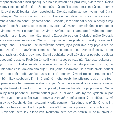
hopností empatie nedisponuji. Ale bolest, kterou naši prožívali, byla zjevná. Řekla
y devítileté dospělé dítě – že nemůžu být další starostí, musím být tou, která
niž by si postěžovala nebo neposlechla. Dokážu našim, že jsem velmi hodná a 
o dospělí. Najdu v sobě ten důvod, pro který si mě rodiče můžou vážit a oceňovat. 
něla sama na sebe. Být sama sebou. Začala jsem pomáhat s péčí o sestry. Svoje
volně odložila. Sama sebe jsem upozadila. Můj vztah k dvojčatům se prohlubuje
avím nad ty své. Postupně se uzavírám. Svému okolí i sama sobě. Mám jen jeden 
 pocitem a omluvou – nemůžu, musím. Započalo se dlouhé období mého života, 
ontována sama se sebou. "Nemůžu přijít, musím se postarat o sestry...Nemůžu ti
 sestry usnou...O víkendu se nemůžeme setkat, byla jsem dva dny pryč a teď 
ourozencům..." Nevšimla jsem si, že se pouto sourozenecké lásky prom
ou závislost. Celou povinnou školní docházku svoji závislost a potřebu obětova
vědomě udržuju. Problém žít svůj vlastní život se rozpíná. Naprosto dokonale 
ých rodičů. Lítost – sebelítost – uzavření se. Život bez dvojčat není možný, nee
hledáme cestu dokonalého přijetí. Usilujeme o vyrovnání se s touto životní situací
ach, role oběti, obětování se. Jsou to silně negativní životní postoje. Bez jejich p
být nikdy svobodní. K mírné změně mého osobního přístupu došlo na střední
jsem si mnohá omezení svého postoje. Začal mě svazovat pocit samoty a nepatř
těji docházelo k nedorozumění s přáteli, kteří nechápali moje pohnutky. Nem
o by řešil podobnou životní situaci jako já. Nikoho, kdo by mě vyslechl a po
 kým bych mohla sdílet svoje obavy a zároveň neměla pocit, že obtěžuju. Člov
mluvit o věcech, kterým nerozumí. Hledá souznění. Najednou to přišlo. Chci to jin
le ne obětovat se. Ale kde je ta hranice? Uvědomila jsem si, že já tu hranici 
Nevěděla jsem, jak z toho ven. Neuměla jsem říct, co potřebuju, co mi chybí. A