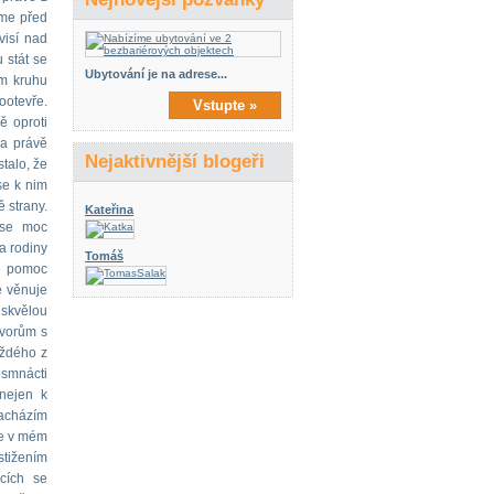
íme před
visí nad
 stát se
Ubytování je na adrese...
ém kruhu
ootevře.
Vstupte »
ě oproti
na právě
Nejaktivnější blogeři
talo, že
se k nim
 strany.
Kateřina
 se moc
a rodiny
Tomáš
le pomoc
e věnuje
skvělou
ovorům s
aždého z
osmnácti
nejen k
nacházím
je v mém
stižením
ících se