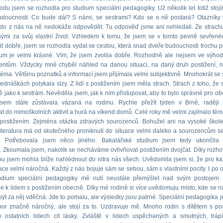
odu jsem se rozhodla pro studium speciální pedagogiky. Už několik let totiž stoj
udoucnosti. Co bude dál? S námi, se sestrami? Kdo se o ně postará? Otazníky 
do z nás na ně nedokáže odpovědět. Tu odpověď jsme ani nehledali. Ze strachu
ými za svůj vlastní život. Vzhledem k tomu, že jsem se v tomto pevně sevřen
ítit dobře, jsem se rozhodla vydat se cestou, která snad dveře budoucnosti trochu p
um je velmi krásné. Vím, že jsem zvolila dobře. Rozhodně ale nejsem ve výhod
dentům. Vždycky mně chyběl náhled na danou situaci, na daný druh postižení, 
téma. Většinu poznatků a informací jsem přijímala velmi subjektivně. Mnohokrát se s
řednáškách polykala slzy. Z lidí s postižením jsem měla strach. Strach z toho, že 
ě jako k sestrám. Nevěděla jsem, jak k nim přistupovat, aby to bylo správné pro obě
jsem stále zůstávala vázaná na rodinu. Rychle přežít týden v Brně, raději
t do mimoškolních aktivit a hurá na víkend domů. Celé roky mě velmi zajímalo tém
s postižením. Zejména otázka zdravých sourozenců. Bohužel ani na vysoké ško
Literatura má od skutečného proniknutí do situace velmi daleko a sourozencům s
. Potřebovala jsem něco jiného. Bakalářské studium jsem tedy ukončila 
í. Zkoumala jsem, nakolik se necháváme ovlivňovat postižením dvojčat. Díky rozh
ou jsem mohla blíže nahlédnout do nitra nás všech. Uvědomila jsem si, že pro k
uace velmi náročná. Každý z nás bojuje sám se sebou, sám s vlastními pocity. I po 
tudium speciální pedagogiky mě nutí neustále přemýšlet nad svým postojem 
le k lidem s postižením obecně. Díky mé rodině si více uvědomuju místo, kde se 
být za něj vděčná. Jde to pomalu, ale výsledky jsou patrné. Speciální pedagogika 
or značně náročný, ale stojí za to. Uzdravuje mě. Mnoho rodin s dítětem s po
v ostatních lidech cit lásky. Zvláště v lidech uspěchaných a smutných, tráp