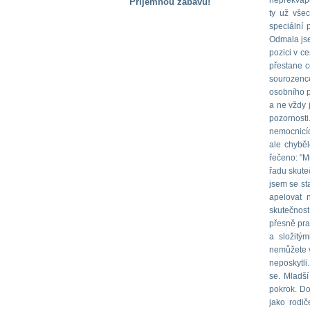
nepřekvapu
Příjemnou zábavu!
ty už vše
S handicapem
speciální
na cestách
Odmala jse
pozici v c
přestane c
Zdraví
sourozence
a pomůcky
osobního p
a ne vždy j
pozornosti
Vzdělání, práce
nemocnicíc
a příspěvky
ale chyběl
řečeno: "M
řadu skuteč
Náhradní
jsem se st
plnění
apelovat 
skutečnost
přesně pra
Rodina a děti
a složitý
nemůžete vě
neposkytli
Společné zájmy
se. Mladší
a volný čas
pokrok. Do
jako rodič