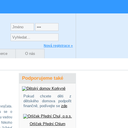
Nová registrace »
zerce
O nás
Podporujeme také
Pokud chcete děti z
dětského domova podpořit
finančně, podívejte se
zde
.
dvojčata.
ná se o
ou vadou
. Nikoho
Orlíček Přední Chlum