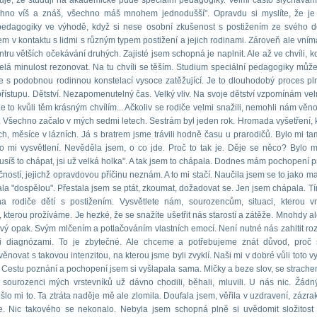
je, že studuji na akademické půdě speciální pedagogiky. Velmi často slýchávám
chno víš a znáš, všechno máš mnohem jednodušší". Opravdu si myslíte, že je
 pedagogiky ve výhodě, když si nese osobní zkušenost s postižením ze svého
m v kontaktu s lidmi s různým typem postižení a jejich rodinami. Zároveň ale vním
entru větších očekávání druhých. Zajisté jsem schopná je naplnit. Ale až ve chvíli, 
elá minulost rezonovat. Na tu chvíli se těším. Studium speciální pedagogiky může
 s podobnou rodinnou konstelací vysoce zatěžující. Je to dlouhodobý proces p
řístupu. Dětství. Nezapomenutelný čas. Velký vliv. Na svoje dětství vzpomínám vel
e to kvůli těm krásným chvílím... Ačkoliv se rodiče velmi snažili, nemohli nám věno
. Všechno začalo v mých sedmi letech. Sestrám byl jeden rok. Hromada vyšetření, k
h, měsíce v lázních. Já s bratrem jsme trávili hodně času u prarodičů. Bylo mi ta
o mi vysvětlení. Nevěděla jsem, o co jde. Proč to tak je. Děje se něco? Bylo 
usíš to chápat, jsi už velká holka". A tak jsem to chápala. Dodnes mám pochopení p
ností, jejichž opravdovou příčinu neznám. A to mi stačí. Naučila jsem se to jako ma
ala "dospělou". Přestala jsem se ptát, zkoumat, dožadovat se. Jen jsem chápala. Tí
na rodiče dětí s postižením. Vysvětlete nám, sourozencům, situaci, kterou 
, kterou prožíváme. Je hezké, že se snažíte ušetřit nás starostí a zátěže. Mnohdy al
vý opak. Svým mlčením a potlačováním vlastních emocí. Není nutné nás zahltit ro
mi diagnózami. To je zbytečné. Ale chceme a potřebujeme znát důvod, proč
novat s takovou intenzitou, na kterou jsme byli zvyklí. Naši mi v dobré vůli toto v
. Cestu poznání a pochopení jsem si vyšlapala sama. Mlčky a beze slov, se strache
 sourozenci mých vrstevníků už dávno chodili, běhali, mluvili. U nás nic. Žádn
šlo mi to. Ta ztráta naděje mě ale zlomila. Doufala jsem, věřila v uzdravení, zázrak
e. Nic takového se nekonalo. Nebyla jsem schopná plně si uvědomit složitost 