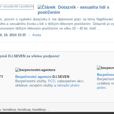
Dotazník - sexualita lidí s
postižením
n, prosím o vyplnění dotazníku k mé diplomové práci na téma Naplňování 
kého a sexuálního života u lidí s těžkým tělesným postižením. Dotazník je v
s vrozeným těžkým tělesným postižením ve věku 18 – 40 let, kteří ...
0. 10. 2014 15:35
|
Aneta
pině D.I.SEVEN za vřelou podporu!
Bezpečnos
TY
B
ezpečnostní agentura
D.I.SEVEN
Bezpečnost
Bezpečnostní služby,
PCO
, zabezpečení akcí,
vzdálený m
úklidové ,recepční služby a
náhradní plnění
.
plnění
.
y:
hendikep
,
hendicap
,
handikep
, ...