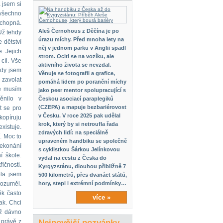
 jsem si
 všechno
schopná.
Aleš Černohous z Děčína je po
Už tehdy
úrazu míchy. Před mnoha lety na
 dětství
něj v jednom parku v Anglii spadl
. Jejich
strom. Ocitl se na vozíku, ale
cíl. Vše
aktivního života se nevzdal.
kdy jsem
Věnuje se fotografii a grafice,
 zavolat
pomáhá lidem po poranění míchy
se musím
jako peer mentor spolupracující s
ěnilo v
Českou asociací paraplegiků
(CZEPA) a mapuje bezbariérovost
t se pro
v Česku. V roce 2025 pak udělal
kopíruju
krok, který by si netroufla řada
xistuje.
zdravých lidí: na speciálně
. Moc to
upraveném handbiku se společně
řekonání
s cyklistkou Šárkou Jelínkovou
 škole.
vydal na cestu z Česka do
ičnosti.
Kyrgyzstánu, dlouhou přibližně 7
ěla jsem
500 kilometrů, přes dvanáct států,
rozuměl.
hory, stepi i extrémní podmínky…
ěk často
více »
ak. Chci
už dávno
 právě z
Nejnovější pozvánky