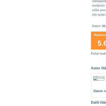
všelijakým
morálních 
může prová
nás vyslal 
Datum:
30.
Hodnoce
5.
Počet hod
Autor čl
Datum re
Další člá