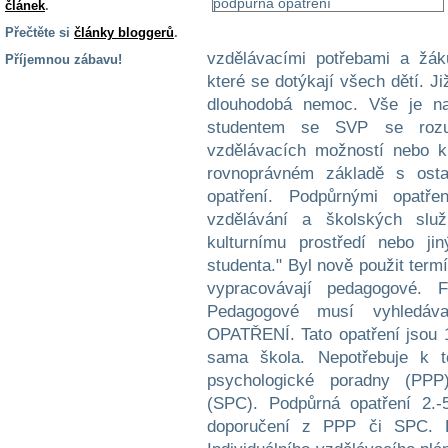
článek
.
Přečtěte si
články bloggerů
.
vzdělávacími potřebami a žá
Příjemnou zábavu!
které se dotýkají všech dětí. J
S handicapem
dlouhodobá nemoc. Vše je na
na cestách
studentem se SVP se rozu
vzdělávacích možností nebo k
Zdraví
rovnoprávném základě s ostat
a pomůcky
opatření. Podpůrnými opatř
vzdělávání a školských služ
Vzdělání, práce
kulturnímu prostředí nebo ji
a příspěvky
studenta." Byl nově použit ter
vypracovávají pedagogové. 
Náhradní
Pedagogové musí vyhledáv
plnění
OPATŘENÍ. Tato opatření jsou 1.
sama škola. Nepotřebuje k 
psychologické poradny (PPP)
Rodina a děti
(SPC). Podpůrná opatření 2.-
doporučení z PPP či SPC. P