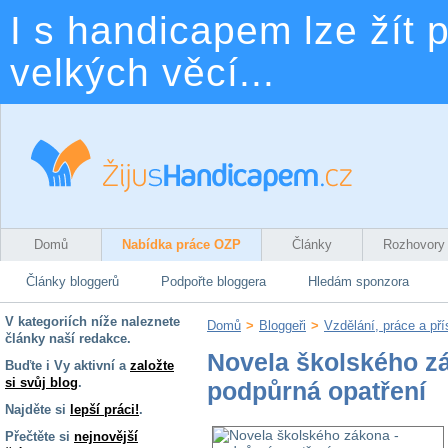
I s handicapem lze žít p
velkých věcí...
Domů
Nabídka práce OZP
Články
Rozhovory
Články bloggerů
Podpořte bloggera
Hledám sponzora
V kategoriích níže naleznete
Domů
>
Bloggeři
>
Vzdělání, práce a př
články naší redakce.
Novela školského z
Buďte i Vy aktivní a
založte
si svůj blog
.
podpůrná opatření
Najděte si
lepší práci!
.
Přečtěte si
nejnovější