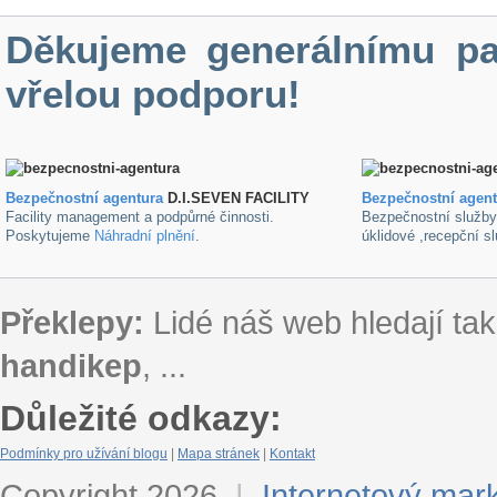
Děkujeme generálnímu pa
vřelou podporu!
Bezpečnostní agentura
D.I.SEVEN FACILITY
B
ezpečnostní agen
Facility management a podpůrné činnosti.
Bezpečnostní služb
Poskytujeme
Náhradní plnění
.
úklidové ,recepční s
Překlepy:
Lidé náš web hledají tak
handikep
, ...
Důležité odkazy:
Podmínky pro užívání blogu
|
Mapa stránek
|
Kontakt
Copyright 2026
|
Internetový mar