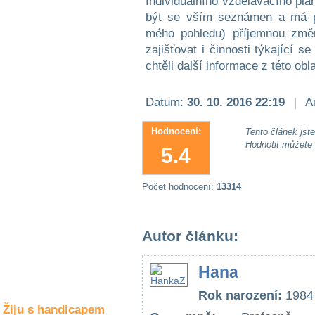
Individuálního vzdělávacího plá
Společné zájmy
být se vším seznámen a má pr
a volný čas
mého pohledu) příjemnou změn
zajišťovat i činnosti týkající 
Kultura a akce
chtěli další informace z této obl
Datum:
30. 10. 2016 22:19
|
Au
Rozhovory
a příběhy
osobností
Hodnocení:
Tento článek jste 
Hodnotit můžete
5.4
Sport
zdravotně
postižených
Počet hodnocení:
13314
Žiju s humorem
Autor článku:
Hana
Rok narození:
1984
Žiju s handicapem