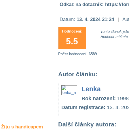
Společné zájmy
Odkaz na dotazník: https://
a volný čas
Datum:
13. 4. 2024 21:24
|
Aut
Kultura a akce
Hodnocení:
Tento článek jste 
Hodnotit můžete
5.5
Rozhovory
a příběhy
osobností
Počet hodnocení:
6589
Sport
zdravotně
Autor článku:
postižených
Žiju s humorem
Lenka
Rok narození:
1998
Datum registrace:
13. 4. 20
Další články autora:
Žiju s handicapem