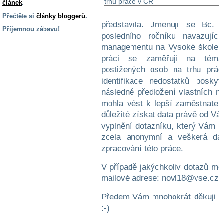
článek
.
Přečtěte si
články bloggerů
.
představila. Jmenuji se Bc
Příjemnou zábavu!
posledního ročníku navazují
S handicapem
managementu na Vysoké škole 
na cestách
práci se zaměřuji na tém
postižených osob na trhu prá
Zdraví
identifikace nedostatků pos
a pomůcky
následné předložení vlastních n
mohla vést k lepší zaměstnatel
důležité získat data právě od V
Vzdělání, práce
a příspěvky
vyplnění dotazníku, který Vám
zcela anonymní a veškerá da
zpracování této práce.
Náhradní
plnění
V případě jakýchkoliv dotazů mě
mailové adrese: novl18@vse.cz
Rodina a děti
Předem Vám mnohokrát děkuji z
:-)