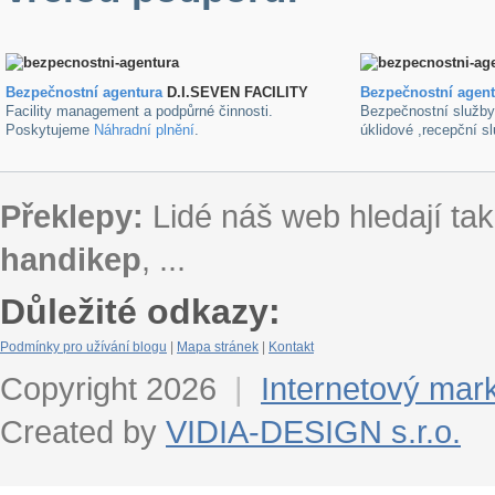
Bezpečnostní agentura
D.I.SEVEN FACILITY
B
ezpečnostní agen
Facility management a podpůrné činnosti.
Bezpečnostní služb
Poskytujeme
Náhradní plnění
.
úklidové ,recepční s
Překlepy:
Lidé náš web hledají tak
handikep
, ...
Důležité odkazy:
Podmínky pro užívání blogu
|
Mapa stránek
|
Kontakt
Copyright 2026
|
Internetový mar
Created by
VIDIA-DESIGN s.r.o.