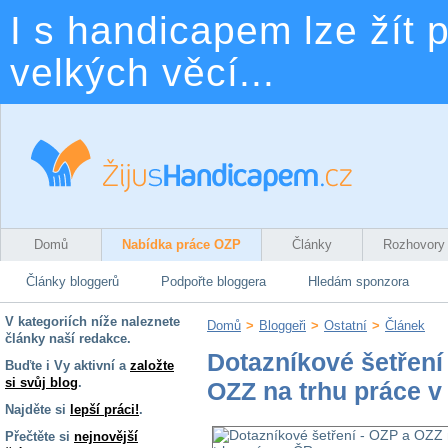
I s handicapem lze žít p
velkých věcí...
Domů
Nabídka práce OZP
Články
Rozhovory
Články bloggerů
Podpořte bloggera
Hledám sponzora
V kategoriích níže naleznete
Domů
>
Bloggeři
>
Ostatní
>
Článek
články naší redakce.
Dotazníkové šetření
Buďte i Vy aktivní a
založte
si svůj blog
.
OZZ na trhu práce v
Najděte si
lepší práci!
.
Přečtěte si
nejnovější