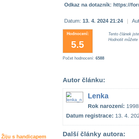
Společné zájmy
Odkaz na dotazník: https://
a volný čas
Datum:
13. 4. 2024 21:24
|
Aut
Kultura a akce
Hodnocení:
Tento článek jste 
Hodnotit můžete
5.5
Rozhovory
a příběhy
osobností
Počet hodnocení:
6588
Sport
zdravotně
Autor článku:
postižených
Žiju s humorem
Lenka
Rok narození:
1998
Datum registrace:
13. 4. 20
Další články autora:
Žiju s handicapem