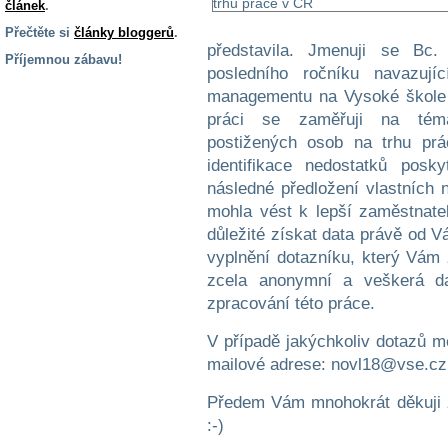
článek
.
Přečtěte si
články bloggerů
.
představila. Jmenuji se Bc
Příjemnou zábavu!
posledního ročníku navazují
S handicapem
managementu na Vysoké škole 
na cestách
práci se zaměřuji na tém
postižených osob na trhu prá
Zdraví
identifikace nedostatků pos
a pomůcky
následné předložení vlastních n
mohla vést k lepší zaměstnatel
důležité získat data právě od V
Vzdělání, práce
a příspěvky
vyplnění dotazníku, který Vám
zcela anonymní a veškerá da
zpracování této práce.
Náhradní
plnění
V případě jakýchkoliv dotazů mě
mailové adrese: novl18@vse.cz
Rodina a děti
Předem Vám mnohokrát děkuji z
:-)