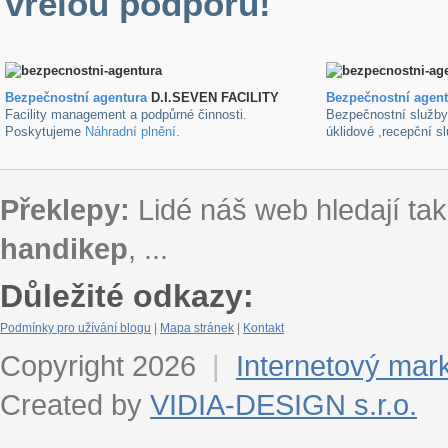
vřelou podporu!
Bezpečnostní agentura
D.I.SEVEN FACILITY
B
ezpečnostní agen
Facility management a podpůrné činnosti.
Bezpečnostní služb
Poskytujeme
Náhradní plnění
.
úklidové ,recepční s
Překlepy:
Lidé náš web hledají tak
handikep
, ...
Důležité odkazy:
Podmínky pro užívání blogu
|
Mapa stránek
|
Kontakt
Copyright 2026
|
Internetový mar
Created by
VIDIA-DESIGN s.r.o.