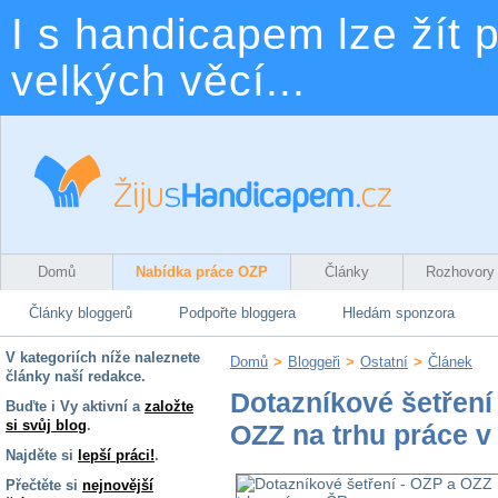
I s handicapem lze žít p
velkých věcí...
Domů
Nabídka práce OZP
Články
Rozhovory
Články bloggerů
Podpořte bloggera
Hledám sponzora
V kategoriích níže naleznete
Domů
>
Bloggeři
>
Ostatní
>
Článek
články naší redakce.
Dotazníkové šetření
Buďte i Vy aktivní a
založte
si svůj blog
.
OZZ na trhu práce v
Najděte si
lepší práci!
.
Přečtěte si
nejnovější