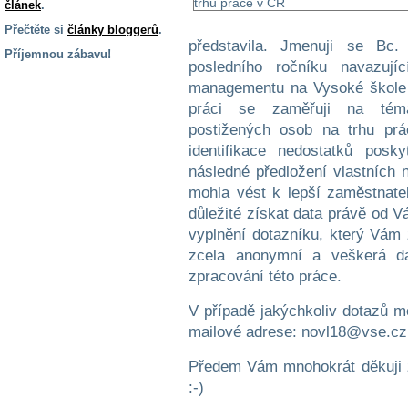
článek
.
Přečtěte si
články bloggerů
.
představila. Jmenuji se Bc
Příjemnou zábavu!
posledního ročníku navazují
S handicapem
managementu na Vysoké škole 
na cestách
práci se zaměřuji na tém
postižených osob na trhu prá
Zdraví
identifikace nedostatků pos
a pomůcky
následné předložení vlastních n
mohla vést k lepší zaměstnatel
důležité získat data právě od V
Vzdělání, práce
a příspěvky
vyplnění dotazníku, který Vám
zcela anonymní a veškerá da
zpracování této práce.
Náhradní
plnění
V případě jakýchkoliv dotazů mě
mailové adrese: novl18@vse.cz
Rodina a děti
Předem Vám mnohokrát děkuji z
:-)