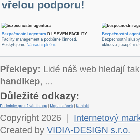
vřelou podporu!
Bezpečnostní agentura
D.I.SEVEN FACILITY
B
ezpečnostní agen
Facility management a podpůrné činnosti.
Bezpečnostní služb
Poskytujeme
Náhradní plnění
.
úklidové ,recepční s
Překlepy:
Lidé náš web hledají tak
handikep
, ...
Důležité odkazy:
Podmínky pro užívání blogu
|
Mapa stránek
|
Kontakt
Copyright 2026
|
Internetový mar
Created by
VIDIA-DESIGN s.r.o.