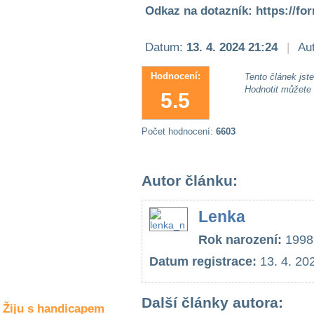
Společné zájmy
Odkaz na dotazník: https://
a volný čas
Datum:
13. 4. 2024 21:24
|
Aut
Kultura a akce
Hodnocení:
Tento článek jste 
Hodnotit můžete
5.5
Rozhovory
a příběhy
osobností
Počet hodnocení:
6603
Sport
zdravotně
Autor článku:
postižených
Žiju s humorem
Lenka
Rok narození:
1998
Datum registrace:
13. 4. 20
Další články autora:
Žiju s handicapem