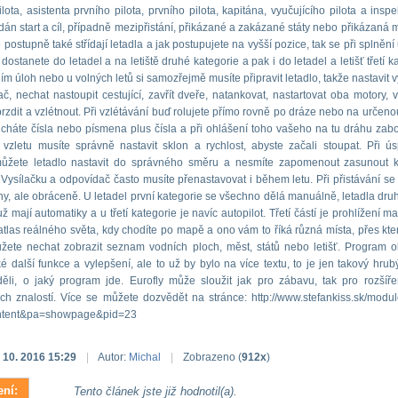
lota, asistenta prvního pilota, prvního pilota, kapitána, vyučujícího pilota a inspe
dán start a cíl, případně mezipřistání, přikázané a zakázané státy nebo přikázaná m
postupně také střídají letadla a jak postupujete na vyšší pozice, tak se při splnění
dostanete do letadel a na letiště druhé kategorie a pak i do letadel a letišť třetí k
ím úloh nebo u volných letů si samozřejmě musíte připravit letadlo, takže nastavit v
č, nechat nastoupit cestující, zavřít dveře, natankovat, nastartovat oba motory, 
brzdit a vzlétnout. Při vzlétávání buď rolujete přímo rovně po dráze nebo na určeno
cháte čísla nebo písmena plus čísla a při ohlášení toho vašeho na tu dráhu zaboč
vzletu musíte správně nastavit sklon a rychlost, abyste začali stoupat. Při 
 můžete letadlo nastavit do správného směru a nesmíte zapomenout zasunout 
Vysílačku a odpovídač často musíte přenastavovat i během letu. Při přistávání se d
ny, ale obráceně. U letadel první kategorie se všechno dělá manuálně, letadla druhé
ž mají automatiky a u třetí kategorie je navíc autopilot. Třetí částí je prohlížení ma
tlas reálného světa, kdy chodíte po mapě a ono vám to říká různá místa, přes kter
žete nechat zobrazit seznam vodních ploch, měst, států nebo letišť. Program 
ké další funkce a vylepšení, ale to už by bylo na více textu, to je jen takový hrubý
ěli, o jaký program jde. Eurofly může sloužit jak pro zábavu, tak pro rozšíře
h znalostí. Více se můžete dozvědět na stránce: http://www.stefankiss.sk/modu
tent&pa=showpage&pid=23
. 10. 2016 15:29
|
Autor:
Michal
|
Zobrazeno (
912x
)
ní:
Tento článek jste již hodnotil(a).