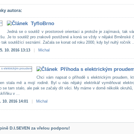
nky autora:
TyfloBrno
Jedná se o soutěž v prostorové orientaci a protože je zajímavá, tak v
íšu. Je to soutěž pro zrakově postižené a koná se vždy v nějaké Brněnské č
 tak soutěžící seznámí. Začala se konat od roku 2000, kdy byl nultý ročník ..
5. 10. 2016 13:13
|
Michal
Příhoda s elektrickým proude
Chci vám napsat o příhodě s elektrickým proudem, kt
den stala mě a mojí rodině. Byl u nás nějaký elektrikář vyměňovat elektr
o se tam stalo, ale pak se začaly dít věci. My máme v domě několik okruhů
kříňku v ...
. 10. 2016 14:01
|
Michal
pině D.I.SEVEN za vřelou podporu!