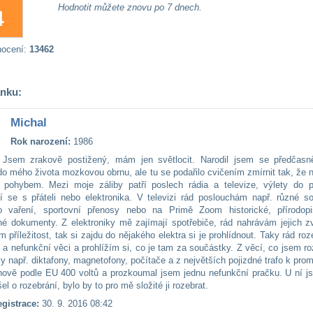
Hodnotit můžete znovu po 7 dnech.
4
nocení:
13462
ánku:
Michal
Rok narození:
1986
Jsem zrakově postižený, mám jen světlocit. Narodil jsem se předčasn
 do mého života mozkovou obrnu, ale tu se podařilo cvičením zmírnit tak, ž
 pohybem. Mezi moje záliby patří poslech rádia a televize, výlety do př
í se s přáteli nebo elektronika. V televizi rád poslouchám např. různé so
o vaření, sportovní přenosy nebo na Primě Zoom historické, přírodop
é dokumenty. Z elektroniky mě zajímají spotřebiče, rád nahrávám jejich z
příležitost, tak si zajdu do nějakého elektra si je prohlídnout. Taky rád ro
 a nefunkční věci a prohlížím si, co je tam za součástky. Z věcí, co jsem ro
ly např. diktafony, magnetofony, počítače a z největších pojizdné trafo k pro
nově podle EU 400 voltů a prozkoumal jsem jednu nefunkční pračku. U ní j
l o rozebrání, bylo by to pro mě složité ji rozebrat.
gistrace:
30. 9. 2016 08:42