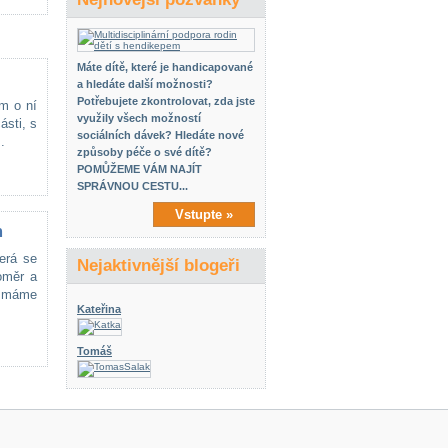
Máte dítě, které je handicapované
a hledáte další možnosti?
Potřebujete zkontrolovat, zda jste
ám o ní
využily všech možností
ásti, s
sociálních dávek? Hledáte nové
.
způsoby péče o své dítě?
POMŮŽEME VÁM NAJÍT
SPRÁVNOU CESTU...
Vstupte »
m
erá se
Nejaktivnější blogeři
oměr a
, máme
Kateřina
Tomáš