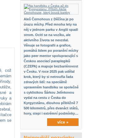
Aleš Černohous z Děčína je po
úrazu míchy. Před mnoha lety na
něj v jednom parku v Anglii spadl
strom. Ocitl se na vozíku, ale
aktivního života se nevzdal.
Věnuje se fotografii a grafice,
pomáhá lidem po poranění míchy
jako peer mentor spolupracující s
Českou asociací paraplegiků
(CZEPA) a mapuje bezbariérovost
ě, což
v Česku. V roce 2025 pak udělal
e nemám
krok, který by si netroufla řada
írody,
zdravých lidí: na speciálně
utěže,
upraveném handbiku se společně
isné a
s cyklistkou Šárkou Jelínkovou
vuky a
vydal na cestu z Česka do
Kyrgyzstánu, dlouhou přibližně 7
zebírám
500 kilometrů, přes dvanáct států,
zebral,
hory, stepi i extrémní podmínky…
mítačce
sem se
více »
Nejnovější pozvánky