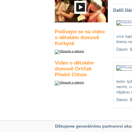
Další člá
Podívejte se na video
více nap
o dětském domově
kterou se
Korkyně
Datum:
1
Video o dětském
domově Orlíček
Přední Chlum
tento tý
nevím, c
nějakou s
Datum:
2
Děkujeme generálnímu partnerovi sku