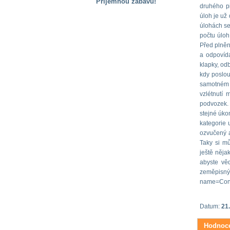
Příjemnou zábavu!
druhého pi
úloh je už 
S handicapem
na cestách
úlohách se 
počtu úloh 
Před plněn
Zdraví
a odpovída
a pomůcky
klapky, od
kdy poslou
samotném 
Vzdělání, práce
vzlétnutí
a příspěvky
podvozek. 
stejné úko
kategorie u
Náhradní
ozvučený a
plnění
Taky si mů
ještě něja
abyste věd
Rodina a děti
zeměpisnýc
name=Con
Společné zájmy
Datum:
21
a volný čas
Hodnoce