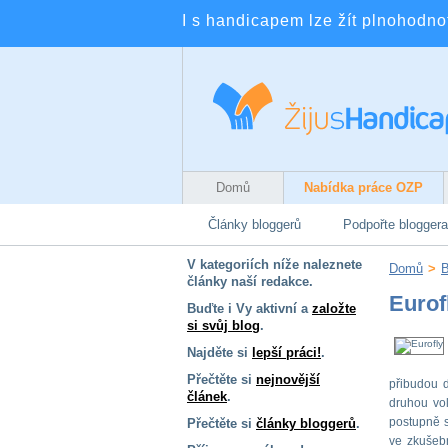
I s handicapem lze žít plnohodnotn
Domů
Nabídka práce OZP
Články bloggerů
Podpořte bloggera
V kategoriích níže naleznete
Domů
>
B
články naší redakce.
Eurof
Buďte i Vy aktivní a
založte
si svůj blog
.
Najděte si
lepší práci!
.
Přečtěte si
nejnovější
přibudou d
článek
.
druhou vol
postupně s
Přečtěte si
články bloggerů
.
ve zkušebn