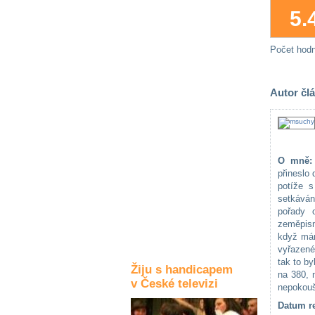
5.
Kultura a akce
Počet hod
Rozhovory
a příběhy
osobností
Autor čl
Sport
zdravotně
postižených
O mně:
Žiju s humorem
přineslo
potíže s
setkáván
pořady 
zeměpisn
když mám 
vyřazené
tak to by
Žiju s handicapem
na 380, 
v České televizi
nepokouše
Datum re