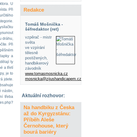
ktora. U
Redakce
ísta. Při
 určitého
ategorie.
Tomáš Mošnička -
ysílačku
šéfredaktor (ret)
vysunout
vzpěrač - mistr
u dráhu,
světa
íte. Při
ve vzpírání
úspěšném
tělesně
klapky a
postižených,
ělají ty
handbikerový
 a třetí
závodník
py, je to
www.tomasmosnicka.cz
mosnicka@zijushandicapem.cz
á jdete.
obsahuje
 nástin,
Aktuální rozhovor:
ní třeba
les.php?
Na handbiku z Česka
až do Kyrgyzstánu:
Příběh Aleše
Černohouse, který
bourá bariéry