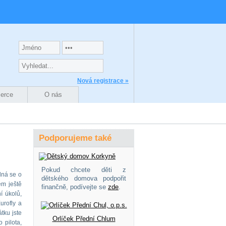
Nová registrace »
zerce
O nás
Podporujeme také
Pokud chcete děti z
dná se o
dětského domova podpořit
em ještě
finančně, podívejte se
zde
.
í úkolů,
urofly a
tku jste
Orlíček Přední Chlum
 pilota,