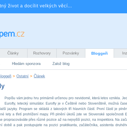
ý život a docílit velkých věcí...
Články
Rozhovory
Pozvánky
Bloggeři
In
Hledám sponzora
Založ blog
loggeři
>
Ostatní
>
Článek
ly
Popíšu vám jednu hru primárně určenou pro nevidomé, která letos vznikla. Je
Eurofly, letecký simulátor. Eurofly je v Češtině nebo Slovenštině, možná čas
alší jazyky. Program se skládá z takových tří hlavních částí. První částí je plněn
né lety a třetí prohlížení mapy. Při plnění úkolů jste ve Slovenské společnosti E
e propracováváte přes různé pozice až na nejvyšší pozici, na inspektora. Na začá
í době a pak postupujete na pozici praktikanta, začátečníka, asistenta druhého