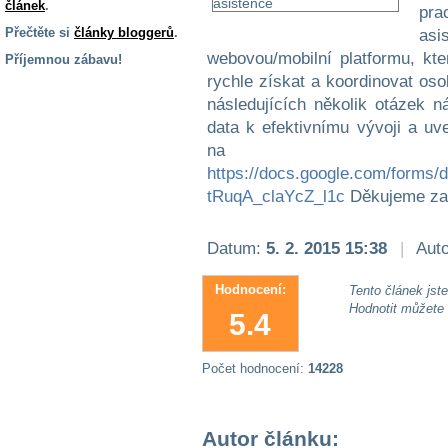
článek
.
pra
Přečtěte si
články bloggerů
.
asi
webovou/mobilní platformu, kt
Příjemnou zábavu!
rychle získat a koordinovat oso
S handicapem
následujících několik otázek
na cestách
data k efektivnímu vývoji a uv
na p
Zdraví
https://docs.google.com/form
a pomůcky
tRuqA_claYcZ_l1c
Děkujeme za 
Vzdělání, práce
Datum:
5. 2. 2015 15:38
|
Auto
a příspěvky
Hodnocení:
Tento článek jste 
Hodnotit můžete
Náhradní
5.4
plnění
Počet hodnocení:
14228
Rodina a děti
Autor článku: