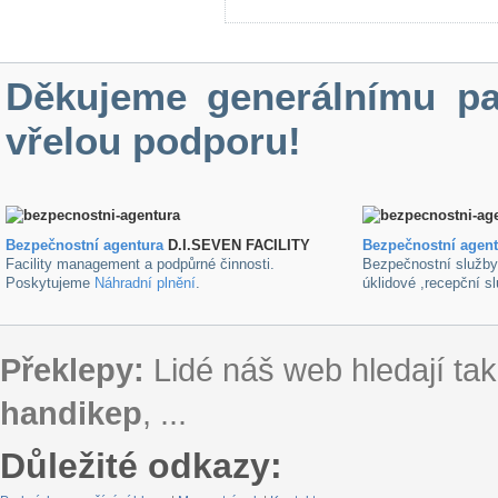
Děkujeme generálnímu pa
vřelou podporu!
Bezpečnostní agentura
D.I.SEVEN FACILITY
B
ezpečnostní agen
Facility management a podpůrné činnosti.
Bezpečnostní služb
Poskytujeme
Náhradní plnění
.
úklidové ,recepční s
Překlepy:
Lidé náš web hledají tak
handikep
, ...
Důležité odkazy: