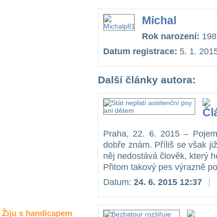
Společné zájmy
a volný čas
Michal
Rok narození:
198
Kultura a akce
Datum registrace:
5. 1. 201
Rozhovory
Další články autora:
a příběhy
osobností
Sport
zdravotně
postižených
Praha, 22. 6. 2015 – Pojem 
dobře znám. Příliš se však ji
Žiju s humorem
něj nedostává člověk, který h
Přitom takový pes výrazně po
Datum:
24. 6. 2015 12:37
|
Žiju s handicapem