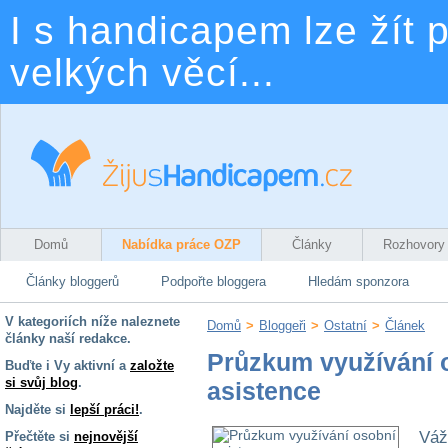
I s handicapem lze žít p
velkých věcí...
Domů
Nabídka práce OZP
Články
Rozhovory
Články bloggerů
Podpořte bloggera
Hledám sponzora
V kategoriích níže naleznete
Domů
>
Bloggeři
>
Ostatní
>
Článek
články naší redakce.
Průzkum využívání 
Buďte i Vy aktivní a
založte
si svůj blog
.
asistence
Najděte si
lepší práci!
.
Váž
Přečtěte si
nejnovější