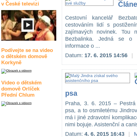
v České televizi
Cestovní kancelář Bezbat
cestováním lidí s postižen
zajímavých novinek. Tou ne
Bezbalinka. Jedná se o te
informace o ...
Podívejte se na video
Datum:
17. 6. 2015 14:56
|
o dětském domově
Korkyně
Video o dětském
domově Orlíček
psa
Přední Chlum
Praha, 3. 6. 2015 – Pestrá 
psa, a to osmiletému Jindro
má i jiné zdravotní komplikac
nimi bojuje. Asistenční a cani
Datum:
4. 6. 2015 16:43
|
M