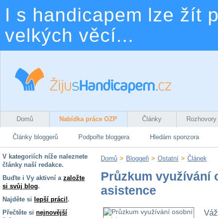
I s handicapem lze žít p
velkých věcí...
Domů
Nabídka práce OZP
Články
Rozhovory
Články bloggerů
Podpořte bloggera
Hledám sponzora
V kategoriích níže naleznete
Domů
>
Bloggeři
>
Ostatní
>
Článek
články naší redakce.
Průzkum využívání 
Buďte i Vy aktivní a
založte
si svůj blog
.
asistence
Najděte si
lepší práci!
.
Váž
Přečtěte si
nejnovější