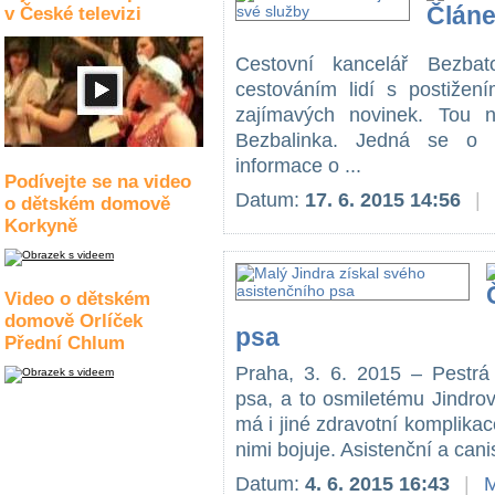
v České televizi
Cestovní kancelář Bezbat
cestováním lidí s postižen
zajímavých novinek. Tou ne
Bezbalinka. Jedná se o te
informace o ...
Podívejte se na video
Datum:
17. 6. 2015 14:56
|
o dětském domově
Korkyně
Video o dětském
domově Orlíček
psa
Přední Chlum
Praha, 3. 6. 2015 – Pestrá 
psa, a to osmiletému Jindro
má i jiné zdravotní komplikac
nimi bojuje. Asistenční a cani
Datum:
4. 6. 2015 16:43
|
M