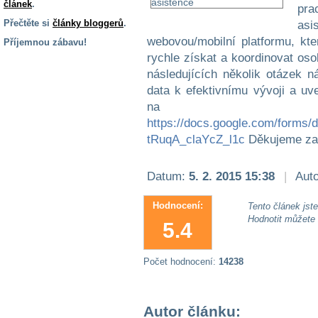
článek
.
pra
Přečtěte si
články bloggerů
.
asi
webovou/mobilní platformu, kt
Příjemnou zábavu!
rychle získat a koordinovat oso
S handicapem
následujících několik otázek
na cestách
data k efektivnímu vývoji a uv
na p
Zdraví
https://docs.google.com/form
a pomůcky
tRuqA_claYcZ_l1c
Děkujeme za 
Vzdělání, práce
Datum:
5. 2. 2015 15:38
|
Auto
a příspěvky
Hodnocení:
Tento článek jste 
Hodnotit můžete
Náhradní
5.4
plnění
Počet hodnocení:
14238
Rodina a děti
Autor článku: