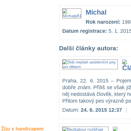
Společné zájmy
a volný čas
Michal
Rok narození:
198
Kultura a akce
Datum registrace:
5. 1. 201
Rozhovory
Další články autora:
a příběhy
osobností
Sport
zdravotně
postižených
Praha, 22. 6. 2015 – Pojem 
dobře znám. Příliš se však ji
Žiju s humorem
něj nedostává člověk, který h
Přitom takový pes výrazně po
Datum:
24. 6. 2015 12:37
|
Žiju s handicapem