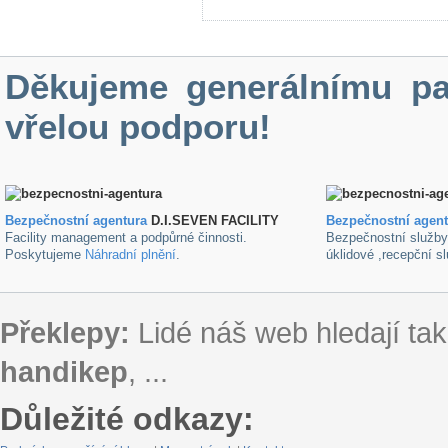
Děkujeme generálnímu pa
vřelou podporu!
Bezpečnostní agentura
D.I.SEVEN FACILITY
B
ezpečnostní agen
Facility management a podpůrné činnosti.
Bezpečnostní služb
Poskytujeme
Náhradní plnění
.
úklidové ,recepční s
Překlepy:
Lidé náš web hledají tak
handikep
, ...
Důležité odkazy: