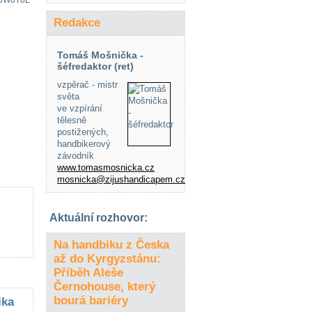
0J0W8T8L
Redakce
Tomáš Mošnička -
šéfredaktor (ret)
vzpěrač - mistr
světa
ve vzpírání
tělesně
postižených,
handbikerový
závodník
www.tomasmosnicka.cz
mosnicka@zijushandicapem.cz
Aktuální rozhovor:
Na handbiku z Česka
až do Kyrgyzstánu:
Příběh Aleše
Černohouse, který
bourá bariéry
ika