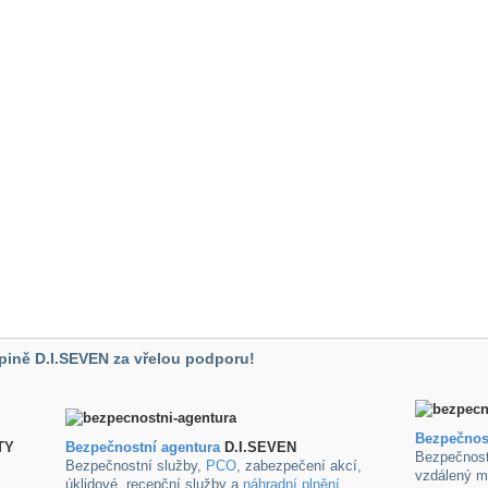
pině D.I.SEVEN za vřelou podporu!
Bezpečnos
TY
B
ezpečnostní agentura
D.I.SEVEN
Bezpečnost
Bezpečnostní služby,
PCO
, zabezpečení akcí,
vzdálený m
úklidové ,recepční služby a
náhradní plnění
.