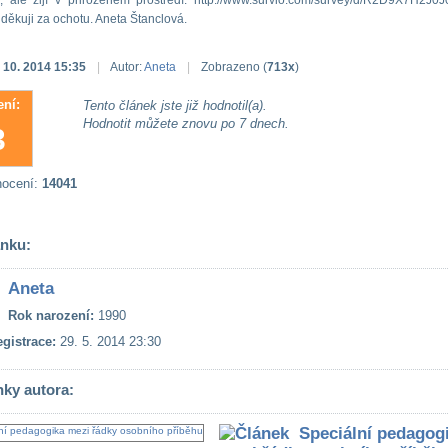
m, ale žijí v přirozeném prostředí. http://www.survio.com/survey/d/R2D9X7H2J
ěkuji za ochotu. Aneta Štanclová.
. 10. 2014 15:35
|
Autor:
Aneta
|
Zobrazeno (
713x
)
ní:
Tento článek jste již hodnotil(a).
Hodnotit můžete znovu po 7 dnech.
3
nocení:
14041
ánku:
Aneta
Rok narození:
1990
gistrace:
29. 5. 2014 23:30
nky autora:
Speciální pedagog