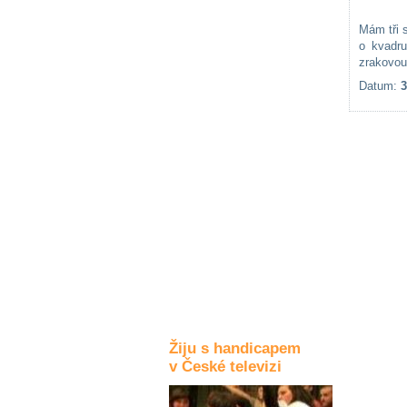
Kultura a akce
Mám tři 
o kvadr
zrakovou 
Datum:
3
Rozhovory
a příběhy
osobností
Sport
zdravotně
postižených
Žiju s humorem
Žiju s handicapem
v České televizi