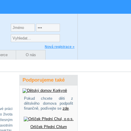
Nová registrace »
zerce
O nás
Podporujeme také
Pokud chcete děti z
dětského domova podpořit
finančně, podívejte se
zde
.
vé práci
o života
tělesným
ravotním
Orlíček Přední Chlum