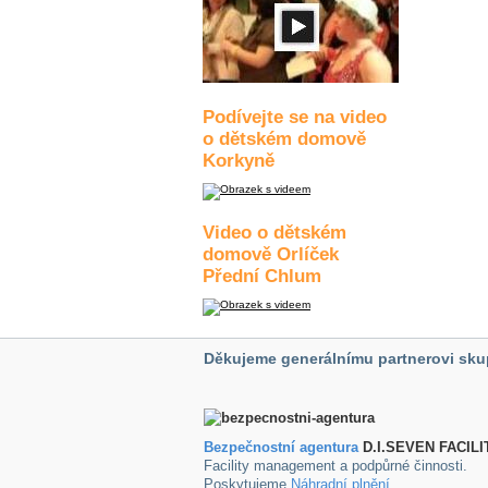
Podívejte se na video
o dětském domově
Korkyně
Video o dětském
domově Orlíček
Přední Chlum
Děkujeme generálnímu partnerovi sku
Bezpečnostní agentura
D.I.SEVEN FACILI
Facility management a podpůrné činnosti.
Poskytujeme
Náhradní plnění
.