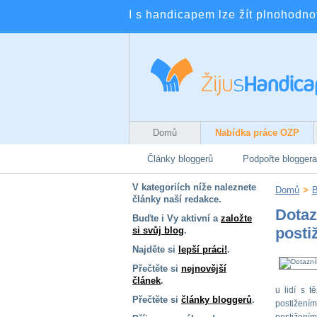
I s handicapem lze žít plnohodnotn
Domů
Nabídka práce OZP
Články bloggerů
Podpořte bloggera
V kategoriích níže naleznete
Domů
>
B
články naší redakce.
Dotazn
Buďte i Vy aktivní a
založte
posti
si svůj blog
.
Najděte si
lepší práci!
.
Přečtěte si
nejnovější
článek
.
u lidí s 
Přečtěte si
články bloggerů
.
postižením