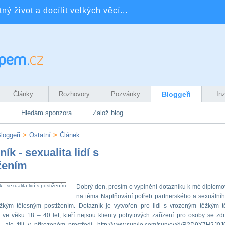
ý život a docílit velkých věcí...
Články
Rozhovory
Pozvánky
Bloggeři
In
Hledám sponzora
Založ blog
loggeři
>
Ostatní
>
Článek
ík - sexualita lidí s
žením
Dobrý den, prosím o vyplnění dotazníku k mé diplomo
na téma Naplňování potřeb partnerského a sexuálníh
těžkým tělesným postižením. Dotazník je vytvořen pro lidi s vrozeným těžkým 
 ve věku 18 – 40 let, kteří nejsou klienty pobytových zařízení pro osoby se zd