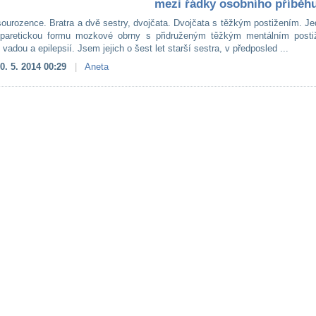
mezi řádky osobního příběh
sourozence. Bratra a dvě sestry, dvojčata. Dvojčata s těžkým postižením. J
uparetickou formu mozkové obrny s přidruženým těžkým mentálním posti
vadou a epilepsií. Jsem jejich o šest let starší sestra, v předposled ...
0. 5. 2014 00:29
|
Aneta