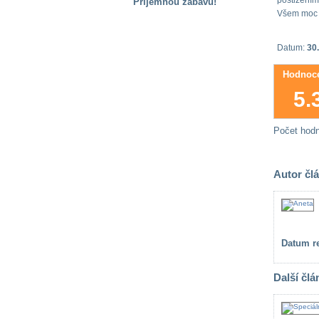
postižení
Příjemnou zábavu!
Všem moc d
S handicapem
na cestách
Datum:
30
Hodnoce
Zdraví
a pomůcky
5.
Vzdělání, práce
Počet hod
a příspěvky
Autor čl
Náhradní
plnění
Rodina a děti
Datum re
Další člá
Společné zájmy
a volný čas