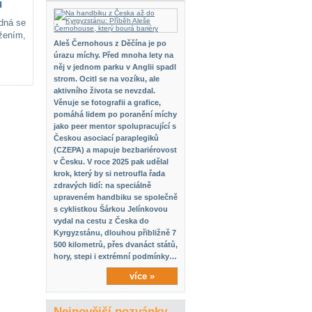
u
edná se
žením,
Aleš Černohous z Děčína je po
úrazu míchy. Před mnoha lety na
něj v jednom parku v Anglii spadl
strom. Ocitl se na vozíku, ale
aktivního života se nevzdal.
Věnuje se fotografii a grafice,
pomáhá lidem po poranění míchy
jako peer mentor spolupracující s
Českou asociací paraplegiků
(CZEPA) a mapuje bezbariérovost
v Česku. V roce 2025 pak udělal
krok, který by si netroufla řada
zdravých lidí: na speciálně
upraveném handbiku se společně
s cyklistkou Šárkou Jelínkovou
vydal na cestu z Česka do
Kyrgyzstánu, dlouhou přibližně 7
500 kilometrů, přes dvanáct států,
hory, stepi i extrémní podmínky…
více »
Nejnovější pozvánky