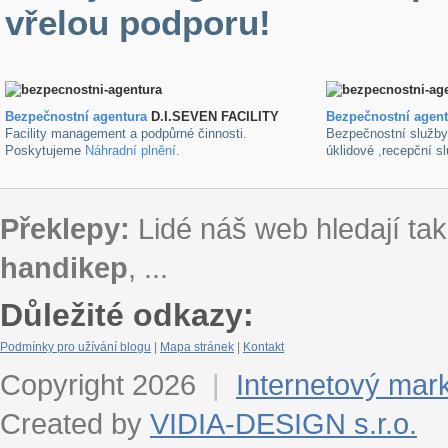
vřelou podporu!
Bezpečnostní agentura
D.I.SEVEN FACILITY
B
ezpečnostní agen
Facility management a podpůrné činnosti.
Bezpečnostní služb
Poskytujeme
Náhradní plnění
.
úklidové ,recepční s
Překlepy:
Lidé náš web hledají tak
handikep
, ...
Důležité odkazy:
Podmínky pro užívání blogu
|
Mapa stránek
|
Kontakt
Copyright 2026
|
Internetový mar
Created by
VIDIA-DESIGN s.r.o.