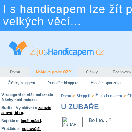
I s handicapem lze žít p
velkých věcí...
Domů
Nabídka práce OZP
Články
Rozhovory
Články bloggerů
Podpořte bloggera
Hledám sponzora
V kategoriích níže naleznete
Domů
>
Bloggeři
>
Žiju s humorem
>
Čl
články naší redakce.
U ZUBAŘE
Buďte i Vy aktivní a
založte
si svůj blog
.
Bolí to....?
Najděte si
lepší práci!
.
Přečtěte si
nejnovější