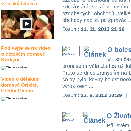
ozdobené obchodní centra i
v České televizi
zdražování zboží v novém 
ozdobených obchodů velké 
obchody nabité, po zprávác ..
Datum:
21. 11. 2013 21:20
|
Podívejte se na video
O boles
o dětském domově
V součas
Korkyně
pronesena věta „Letos už to
Proto se dnes zamyslím na bol
Video o dětském
co by bylo, kdyby bolest nee
domově Orlíček
výrok zesn ...
Přední Chlum
Datum:
23. 8. 2013 10:39
|
O Život
Při svém 