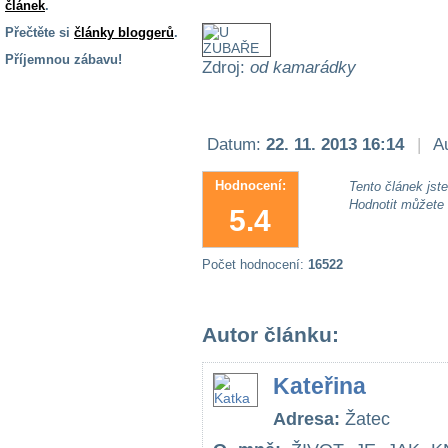
článek
.
Přečtěte si
články bloggerů
.
Příjemnou zábavu!
Zdroj:
od kamarádky
S handicapem
na cestách
Datum:
22. 11. 2013 16:14
|
Au
Zdraví
a pomůcky
Hodnocení:
Tento článek jste 
Hodnotit můžete
5.4
Vzdělání, práce
a příspěvky
Počet hodnocení:
16522
Náhradní
plnění
Autor článku:
Kateřina
Rodina a děti
Adresa:
Žatec