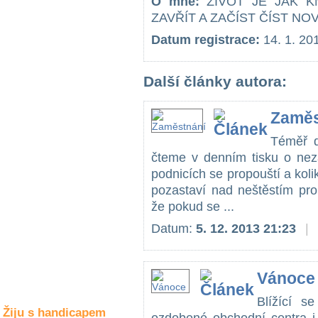
O mně:
ŽIVOT JE JAK K
Společné zájmy
ZAVŘÍT A ZAČÍST ČÍST NO
a volný čas
Datum registrace:
14. 1. 20
Kultura a akce
Další články autora:
Rozhovory
Zaměs
a příběhy
osobností
Téměř d
čteme v denním tisku o nez
Sport
zdravotně
podnicích se propouští a koli
postižených
pozastaví nad neštěstím pro
že pokud se ...
Žiju s humorem
Datum:
5. 12. 2013 21:23
|
Vánoce
Blížící s
Žiju s handicapem