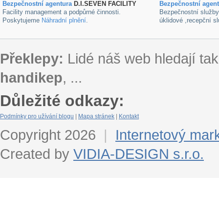
Bezpečnostní agentura
D.I.SEVEN FACILITY
B
ezpečnostní agen
Facility management a podpůrné činnosti.
Bezpečnostní služb
Poskytujeme
Náhradní plnění
.
úklidové ,recepční s
Překlepy:
Lidé náš web hledají tak
handikep
, ...
Důležité odkazy:
Podmínky pro užívání blogu
|
Mapa stránek
|
Kontakt
Copyright 2026
|
Internetový mar
Created by
VIDIA-DESIGN s.r.o.