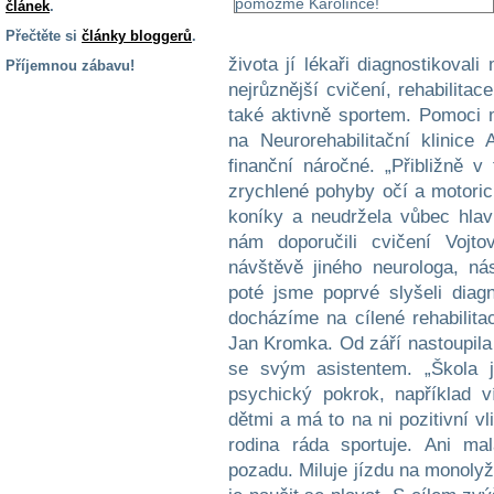
článek
.
Přečtěte si
články bloggerů
.
života jí lékaři diagnostikova
Příjemnou zábavu!
nejrůznější cvičení, rehabilitac
S handicapem
také aktivně sportem. Pomoci 
na cestách
na Neurorehabilitační klinic
finanční náročné. „Přibližně v
Zdraví
zrychlené pohyby očí a motoric
a pomůcky
koníky a neudržela vůbec hlavu
nám doporučili cvičení Vojto
Vzdělání, práce
návštěvě jiného neurologa, ná
a příspěvky
poté jsme poprvé slyšeli dia
docházíme na cílené rehabilitac
Náhradní
Jan Kromka. Od září nastoupila
plnění
se svým asistentem. „Škola j
psychický pokrok, například v
dětmi a má to na ni pozitivní v
Rodina a děti
rodina ráda sportuje. Ani ma
pozadu. Miluje jízdu na monolyž