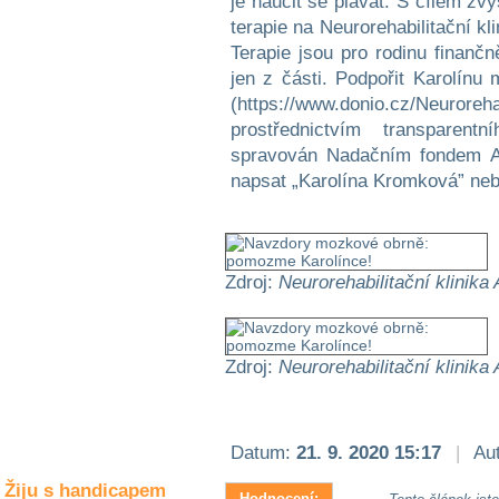
je naučit se plavat. S cílem zv
Společné zájmy
terapie na Neurorehabilitační k
a volný čas
Terapie jsou pro rodinu finančn
jen z části. Podpořit Karolínu
Kultura a akce
(https://www.donio.cz/Ne
prostřednictvím transparent
spravován Nadačním fondem A
Rozhovory
napsat „Karolína Kromková” neb
a příběhy
osobností
Sport
zdravotně
Zdroj:
Neurorehabilitační klinik
postižených
Žiju s humorem
Zdroj:
Neurorehabilitační klinik
Datum:
21. 9. 2020 15:17
|
Aut
Žiju s handicapem
Hodnocení: