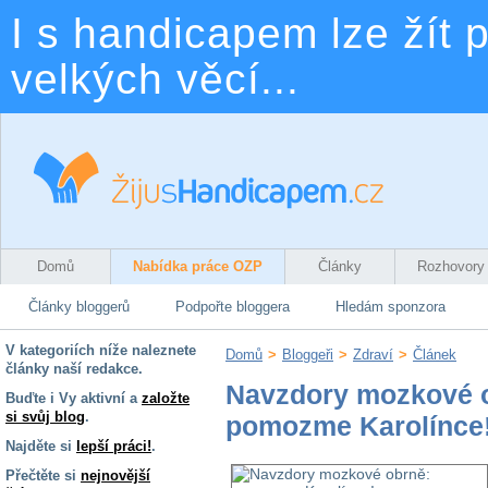
I s handicapem lze žít p
velkých věcí...
Domů
Nabídka práce OZP
Články
Rozhovory
Články bloggerů
Podpořte bloggera
Hledám sponzora
V kategoriích níže naleznete
Domů
>
Bloggeři
>
Zdraví
>
Článek
články naší redakce.
Navzdory mozkové 
Buďte i Vy aktivní a
založte
si svůj blog
.
pomozme Karolínce
Najděte si
lepší práci!
.
Přečtěte si
nejnovější