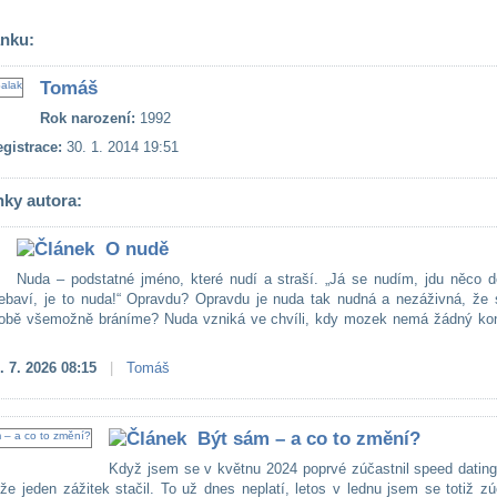
ánku:
Tomáš
Rok narození:
1992
gistrace:
30. 1. 2014 19:51
nky autora:
O nudě
Nuda – podstatné jméno, které nudí a straší. „Já se nudím, jdu něco d
ebaví, je to nuda!“ Opravdu? Opravdu je nuda tak nudná a nezáživná, že s
obě všemožně bráníme? Nuda vzniká ve chvíli, kdy mozek nemá žádný kon
. 7. 2026 08:15
|
Tomáš
Být sám – a co to změní?
Když jsem se v květnu 2024 poprvé zúčastnil speed dating
 že jeden zážitek stačil. To už dnes neplatí, letos v lednu jsem se totiž zú