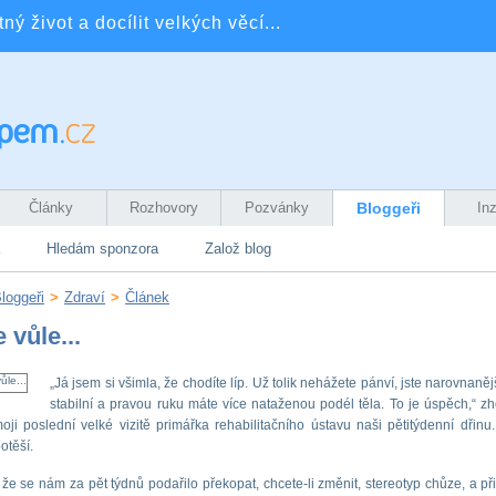
ý život a docílit velkých věcí...
Články
Rozhovory
Pozvánky
Bloggeři
In
Hledám sponzora
Založ blog
loggeři
>
Zdraví
>
Článek
 vůle...
„Já jsem si všimla, že chodíte líp. Už tolik nehážete pánví, jste narovnaněj
stabilní a pravou ruku máte více nataženou podél těla. To je úspěch,“ zh
ji poslední velké vizitě primářka rehabilitačního ústavu naši pětitýdenní dřinu
otěší.
 že se nám za pět týdnů podařilo překopat, chcete-li změnit, stereotyp chůze, a přib