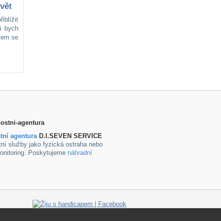
vět
iblížit
i bych
jsem se
tní agentura
D.I.SEVEN SERVICE
ní služby jako fyzická ostraha nebo
onitoring. Poskytujeme
náhradní