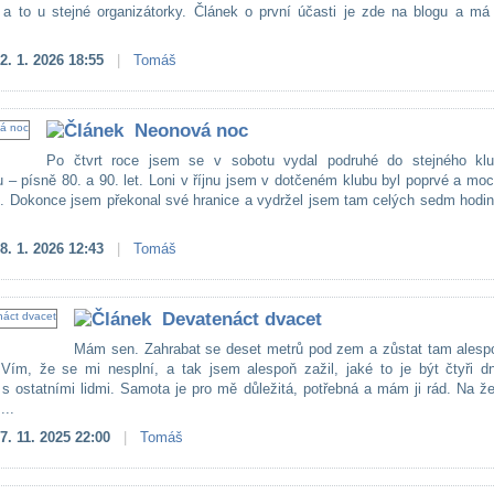
 a to u stejné organizátorky. Článek o první účasti je zde na blogu a má
.
2. 1. 2026 18:55
|
Tomáš
Neonová noc
Po čtvrt roce jsem se v sobotu vydal podruhé do stejného kl
u – písně 80. a 90. let. Loni v říjnu jsem v dotčeném klubu byl poprvé a mo
lo. Dokonce jsem překonal své hranice a vydržel jsem tam celých sedm hodi
8. 1. 2026 12:43
|
Tomáš
Devatenáct dvacet
Mám sen. Zahrabat se deset metrů pod zem a zůstat tam alesp
Vím, že se mi nesplní, a tak jsem alespoň zažil, jaké to je být čtyři d
 s ostatními lidmi. Samota je pro mě důležitá, potřebná a mám ji rád. Na ž
...
7. 11. 2025 22:00
|
Tomáš