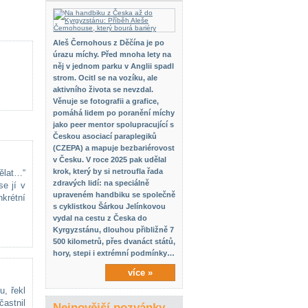
Aleš Černohous z Děčína je po
úrazu míchy. Před mnoha lety na
něj v jednom parku v Anglii spadl
strom. Ocitl se na vozíku, ale
aktivního života se nevzdal.
Věnuje se fotografii a grafice,
pomáhá lidem po poranění míchy
jako peer mentor spolupracující s
Českou asociací paraplegiků
(CZEPA) a mapuje bezbariérovost
v Česku. V roce 2025 pak udělal
krok, který by si netroufla řada
ělat…“
zdravých lidí: na speciálně
e jí v
upraveném handbiku se společně
krétní
s cyklistkou Šárkou Jelínkovou
vydal na cestu z Česka do
Kyrgyzstánu, dlouhou přibližně 7
500 kilometrů, přes dvanáct států,
hory, stepi i extrémní podmínky…
více »
u, řekl
častnil
Nejnovější pozvánky