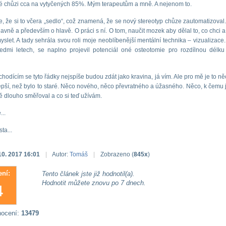
ké chůzi cca na vytyčených 85%. Mým terapeutům a mně. A nejenom to.
 je, že si to včera „sedlo“, což znamená, že se nový stereotyp chůze zautomatizoval.
lavně a především o hlavě. O práci s ní. O tom, naučit mozek aby dělal to, co chci a
slet. A tady sehrála svou roli moje neoblíbenější mentální technika – vizualizace.
edmi letech, se naplno projevil potenciál oné osteotomie pro rozdílnou délku
hodícím se tyto řádky nejspíše budou zdát jako kravina, já vím. Ale pro mě je to něc
ší, než bylo to staré. Něco nového, něco převratného a úžasného. Něco, k čemu 
 dlouho směřoval a co si teď užívám.
...
ta...
10. 2017 16:01
|
Autor:
Tomáš
|
Zobrazeno (
845x
)
ní:
Tento článek jste již hodnotil(a).
Hodnotit můžete znovu po 7 dnech.
4
nocení:
13479