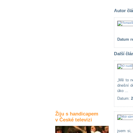
Kultura a akce
Autor čl
Rozhovory
a příběhy
osobností
Datum re
Sport
Další člá
zdravotně
postižených
Žiju s humorem
„Mě to n
dnešní d
úko ...
Datum:
2
Žiju s handicapem
v České televizi
jsem si,