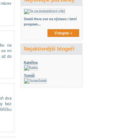
 název
Svatá Hora zve na výstavu i letní
program...
Vstupte »
ubu na
Nejaktivnější blogeři
c se mi
n až do
Kateřina
Tomáš
oň dva
ny bez
ebříčku