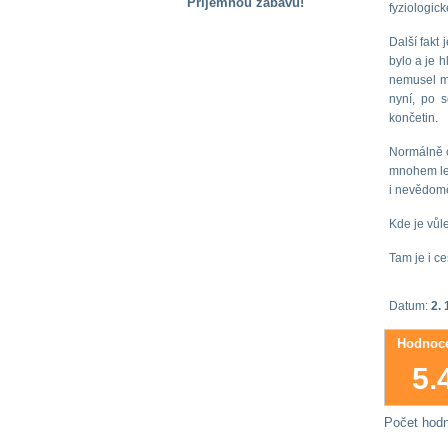
Příjemnou zábavu!
fyziologic
S handicapem
Další fakt
na cestách
bylo a je h
nemusel my
nyní, po s
Zdraví
končetin.
a pomůcky
Normálně c
mnohem lep
Vzdělání, práce
i nevědomě
a příspěvky
Kde je vůle
Náhradní
Tam je i ces
plnění
Datum:
2. 
Rodina a děti
Hodnoce
5.
Společné zájmy
a volný čas
Počet hod