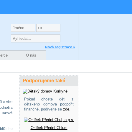
Nová registrace »
zerce
O nás
Podporujeme také
Pokud chcete děti z
ší a více
dětského domova podpořit
odnotila
finančně, podívejte se
zde
.
. Taková
Orlíček Přední Chlum
lížit ho