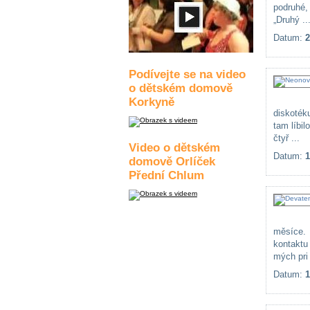
podruhé,
„Druhý ..
Datum:
2
Podívejte se na video
o dětském domově
Korkyně
diskoték
tam líbi
čtyř ...
Video o dětském
Datum:
1
domově Orlíček
Přední Chlum
měsíce. 
kontaktu
mých pri 
Datum:
1