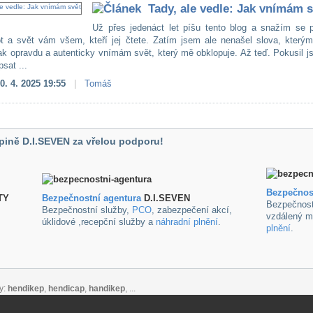
Tady, ale vedle: Jak vnímám s
Už přes jedenáct let píšu tento blog a snažím se př
ot a svět vám všem, kteří jej čtete. Zatím jsem ale nenašel slova, kterým
jak opravdu a autenticky vnímám svět, který mě obklopuje. Až teď. Pokusil 
sat ...
0. 4. 2025 19:55
|
Tomáš
pině D.I.SEVEN za vřelou podporu!
Bezpečnos
TY
B
ezpečnostní agentura
D.I.SEVEN
Bezpečnost
Bezpečnostní služby,
PCO
, zabezpečení akcí,
vzdálený m
úklidové ,recepční služby a
náhradní plnění
.
plnění
.
y:
hendikep
,
hendicap
,
handikep
, ...