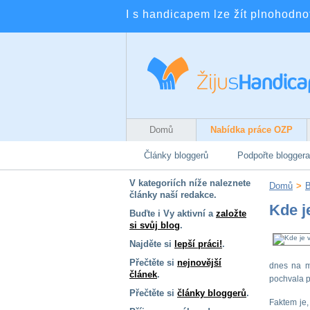
I s handicapem lze žít plnohodnotn
Domů
Nabídka práce OZP
Články bloggerů
Podpořte bloggera
V kategoriích níže naleznete
Domů
>
B
články naší redakce.
Kde je
Buďte i Vy aktivní a
založte
si svůj blog
.
Najděte si
lepší práci!
.
Přečtěte si
nejnovější
dnes na mo
článek
.
pochvala p
Přečtěte si
články bloggerů
.
Faktem je,