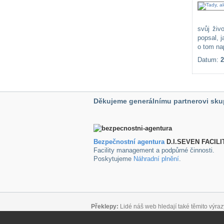
svůj živ
popsal, 
o tom nap
Datum:
2
Děkujeme generálnímu partnerovi sku
Bezpečnostní agentura
D.I.SEVEN FACILI
Facility management a podpůrné činnosti.
Poskytujeme
Náhradní plnění
.
Překlepy:
Lidé náš web hledají také těmito výraz
Důležité odkazy: