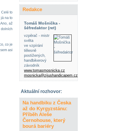
Redakce
 Celé to
 já na to
Tomáš Mošnička -
 Ano, až
šéfredaktor (ret)
 dolních
vzpěrač - mistr
světa
o, co je
ve vzpírání
jsem asi
tělesně
postižených,
handbikerový
závodník
www.tomasmosnicka.cz
mosnicka@zijushandicapem.cz
Aktuální rozhovor:
Na handbiku z Česka
až do Kyrgyzstánu:
Příběh Aleše
Černohouse, který
bourá bariéry