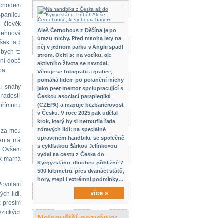
mochodem
spanilou
m člověk
Aleš Černohous z Děčína je po
teřinová
úrazu míchy. Před mnoha lety na
šak tato
něj v jednom parku v Anglii spadl
 bych to
strom. Ocitl se na vozíku, ale
šní době
aktivního života se nevzdal.
na.
Věnuje se fotografii a grafice,
pomáhá lidem po poranění míchy
ní snahy
jako peer mentor spolupracující s
radost i
Českou asociací paraplegiků
upřímnou
(CZEPA) a mapuje bezbariérovost
v Česku. V roce 2025 pak udělal
krok, který by si netroufla řada
zdravých lidí: na speciálně
s za mou
upraveném handbiku se společně
denta má
s cyklistkou Šárkou Jelínkovou
e… Ovšem
vydal na cestu z Česka do
ak marná
Kyrgyzstánu, dlouhou přibližně 7
500 kilometrů, přes dvanáct států,
hory, stepi i extrémní podmínky…
Povolání
více »
ch lidí.
ž prosím
yzických
Nejnovější pozvánky