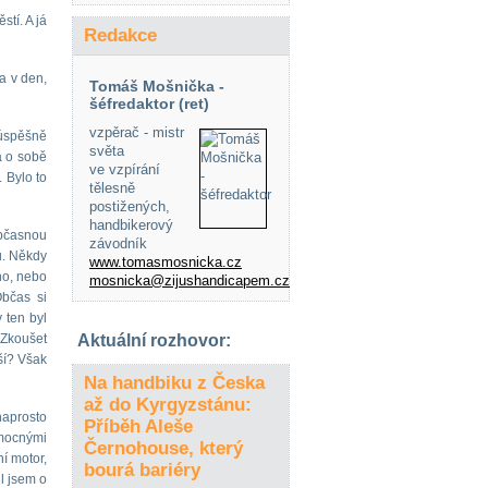
stí. A já
Redakce
a v den,
Tomáš Mošnička -
šéfredaktor (ret)
vzpěrač - mistr
 úspěšně
světa
á o sobě
ve vzpírání
 Bylo to
tělesně
postižených,
handbikerový
občasnou
závodník
u. Někdy
www.tomasmosnicka.cz
no, nebo
mosnicka@zijushandicapem.cz
Občas si
 ten byl
 Zkoušet
Aktuální rozhovor:
jší? Však
Na handbiku z Česka
až do Kyrgyzstánu:
naprosto
Příběh Aleše
 mocnými
Černohouse, který
í motor,
bourá bariéry
il jsem o