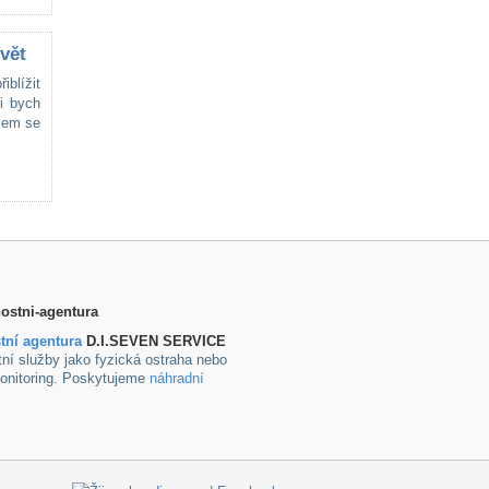
vět
iblížit
i bych
jsem se
tní agentura
D.I.SEVEN SERVICE
ní služby jako fyzická ostraha nebo
onitoring. Poskytujeme
náhradní