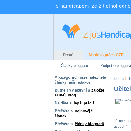
I s handicapem lze žít plnohodnotn
Domů
Nabídka práce OZP
Články bloggerů
Podpořte bloggera
V kategoriích níže naleznete
Domů
>
B
články naší redakce.
Učite
Buďte i Vy aktivní a
založte
si svůj blog
.
Najděte si
lepší práci!
.
Přečtěte si
nejnovější
článek
.
Já bych h
Přečtěte si
články bloggerů
.
úspěch.“