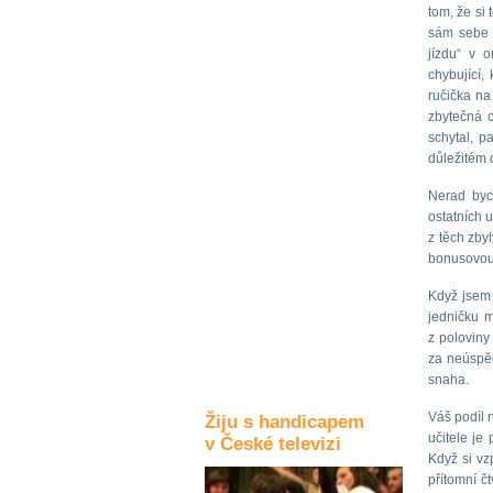
tom, že si
Kultura a akce
sám sebe s
jízdu“ v 
chybující,
ručička na
Rozhovory
zbytečná c
a příběhy
schytal, p
osobností
důležitém 
Sport
Nerad byc
zdravotně
ostatních 
postižených
z těch zby
bonusovou r
Žiju s humorem
Když jsem 
jedničku m
z poloviny
za neúspěc
snaha.
Váš podíl 
Žiju s handicapem
učitele je
v České televizi
Když si vz
přítomní č