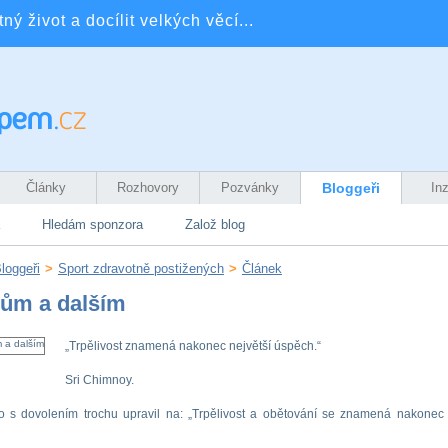
ý život a docílit velkých věcí...
Články
Rozhovory
Pozvánky
Bloggeři
In
Hledám sponzora
Založ blog
loggeři
>
Sport zdravotně postižených
>
Článek
lům a dalším
„Trpělivost znamená nakonec největší úspěch.“
Sri Chimnoy.
o s dovolením trochu upravil na: „Trpělivost a obětování se znamená nakonec 