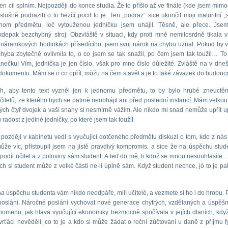
 ten cíl splním. Nejpozději do konce studia. Že to přišlo až ve finále (kde jsem mi
lušně podrazil) o to hezčí pocit to je. Ten „podraz“ sice ukončil moji maturitní „
onom předmětu, leč vytouženou jedničku jsem uhájil. Těsně, ale přece. Jse
 kdepak bezchybný stroj. Obzvláště v situaci, kdy proti mně nemilosrdně tikala v
 náramkových hodinkách přísedícího, jsem svůj nárok na chybu uznal. Pokud by v
hyba zbytečně ovlivnila to, o co jsem se tak snažil, po čem jsem tak toužil… To
anečku! Vím, jednička je jen číslo, však pro mne číslo důležité. Zvláště na v dne
dokumentu. Mám se o co opřít, můžu na čem stavět a je to také závazek do budouc
h, aby tento text vyzněl jen k jednomu předmětu, to by bylo hrubé zneuctě
učitelů, ze kterého bych se patrně neobhájil ani před poslední instancí. Mám velkou 
lých čtyř dvojek a vaší snahy si nesmírně vážím. Ale nikdo mi snad nemůže upřít 
adost z jediné jedničky, po které jsem tak toužil.
později v kabinetu vedl s vyučující dotčeného předmětu diskuzi o tom, kdo z ná
ůže víc, přistoupil jsem na jistě pravdivý kompromis, a sice že na úspěchu stu
 podíl učitel a z poloviny sám student. A teď do mě, ti kdož se mnou nesouhlasít
h si student může z velké části ne-li úplně sám. Když student nechce, jó to je p
na úspěchu studenta vám nikdo neodpáře, milí učitelé, a vezmete si ho i do hrobu. 
 poslání. Náročné poslání vychovat nové generace chytrých, vzdělaných a úspěšný
pomenu, jak hlava vyučující ekonomiky bezmocně spočívala v jejích dlaních, kdy
tvrťáci nevěděli, co to je a kdo si může žádat o roční zúčtování u daně z příjmu f