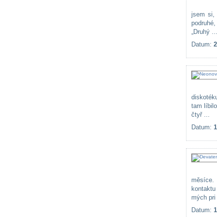
jsem si,
podruhé,
„Druhý ..
Datum:
2
diskoték
tam líbi
čtyř ...
Datum:
1
měsíce. 
kontaktu
mých pri 
Datum:
1