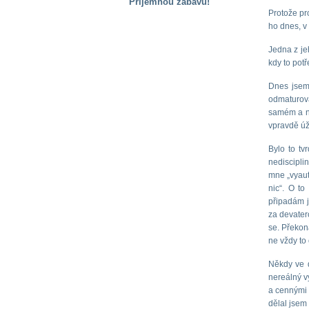
Příjemnou zábavu!
Protože pro
S handicapem
ho dnes, v
na cestách
Jedna z je
kdy to potř
Zdraví
a pomůcky
Dnes jsem 
odmaturova
samém a ne
Vzdělání, práce
vpravdě úž
a příspěvky
Bylo to tv
nediscipli
Náhradní
mne „vyaut
plnění
nic“. O to
připadám j
za devater
Rodina a děti
se. Překoná
ne vždy to 
Někdy ve d
Společné zájmy
nereálný v
a volný čas
a cennými 
dělal jsem 