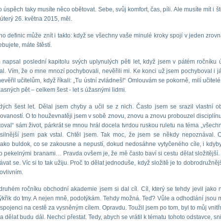
 úspěch taky musíte něco obětovat. Sebe, svůj komfort, čas, píli. Ale musíte mít i ště
 úterý 26. května 2015, měl.
ho definic může znít i takto: když se všechny vaše minulé kroky spojí v jeden zrovn
ebujete, máte štěstí.
napsal poslední kapitolu svých uplynulých pěti let, když jsem v pátém ročníku
l. Vím, že o mne mnozí pochybovali, nevěřili mi. Ke konci už jsem pochyboval i j
věřil učitelům, když říkali: „Tu ústní zvládneš!“ Omlouvám se pokorně, milí učitelé.
asných pět – celkem šest - let s úžasnými lidmi.
rdých šest let. Dělal jsem chyby a učil se z nich. Často jsem se srazil vlastní 
novaností. O to houževnatěji jsem v sobě znovu, znovu a znovu probouzel disciplín
oval“ sám život, párkrát se mnou hrál docela tvrdou ruskou ruletu na téma „všech
 silnější jsem pak vstal. Chtěl jsem. Tak moc, že jsem se někdy nepoznával. 
ako buldok, co se zakousne a nepustí, dokud nedosáhne vytyčeného cíle, i kdyby
o pekelnými branami… Pravda ovšem je, že mě často baví si cestu dělat složitější.
vat se. Víc si to tak užiju. Proč to dělat jednoduše, když složitě je to dobrodružně
ovlivním.
ruhém ročníku obchodní akademie jsem si dal cíl. Cíl, který se tehdy jevil jako 
ýkřik do tmy. A nejen mně, podotýkám. Tehdy možná. Teď? Vůle a odhodlání jsou
spojenci na cestě za vysněným cílem. Opravdu. Toužil jsem po tom, byl to můj vnitřn
a dělat budu dál. Nechci přestat. Tedy, abych se vrátil k tématu tohoto odstavce, sn