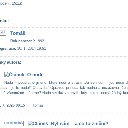
nocení:
15112
ánku:
Tomáš
Rok narození:
1992
gistrace:
30. 1. 2014 19:51
nky autora:
O nudě
Nuda – podstatné jméno, které nudí a straší. „Já se nudím, jdu něco d
ebaví, je to nuda!“ Opravdu? Opravdu je nuda tak nudná a nezáživná, že s
obě všemožně bráníme? Nuda vzniká ve chvíli, kdy mozek nemá žádný kon
. 7. 2026 08:15
|
Tomáš
Být sám – a co to změní?