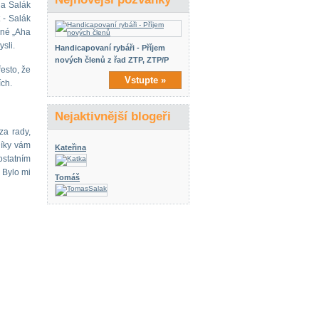
na Salák
 - Salák
ené „Aha
sli.
Handicapovaní rybáři - Příjem
nových členů z řad ZTP, ZTP/P
řesto, že
Vstupte »
ích.
Nejaktivnější blogeři
za rady,
Díky vám
Kateřina
statním
 Bylo mi
Tomáš