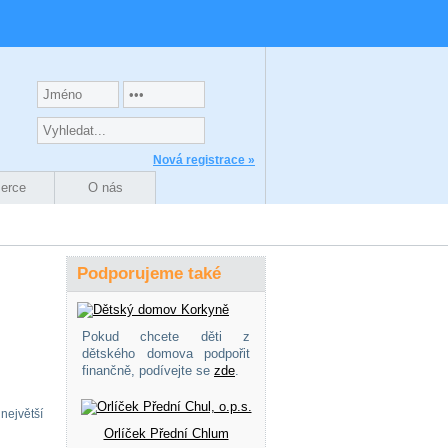
Nová registrace »
zerce
O nás
Podporujeme také
Pokud chcete děti z
dětského domova podpořit
finančně, podívejte se
zde
.
největší
Orlíček Přední Chlum