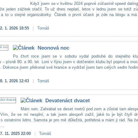
Když jsem se v květnu 2024 poprvé zúčastnil speed dating
 že jeden zážitek stačil. To už dnes neplatí, letos v lednu jsem se totiž zú
 a to u stejné organizátorky. Článek o první účasti je zde na blogu a má
.
2. 1. 2026 18:55
|
Tomáš
Neonová noc
Po čtvrt roce jsem se v sobotu vydal podruhé do stejného kl
u – písně 80. a 90. let. Loni v říjnu jsem v dotčeném klubu byl poprvé a mo
lo. Dokonce jsem překonal své hranice a vydržel jsem tam celých sedm hodi
8. 1. 2026 12:43
|
Tomáš
Devatenáct dvacet
Mám sen. Zahrabat se deset metrů pod zem a zůstat tam alesp
Vím, že se mi nesplní, a tak jsem alespoň zažil, jaké to je být čtyři d
 s ostatními lidmi. Samota je pro mě důležitá, potřebná a mám ji rád. Na ž
...
7. 11. 2025 22:00
|
Tomáš