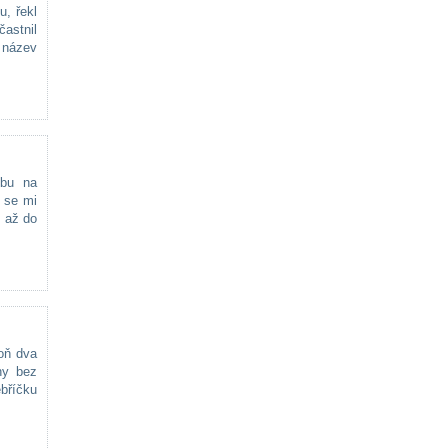
u, řekl
častnil
 název
ubu na
c se mi
n až do
oň dva
ny bez
ebříčku