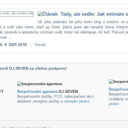
Tady, ale vedle: Jak vnímám s
Už přes jedenáct let píšu tento blog a snažím se př
ot a svět vám všem, kteří jej čtete. Zatím jsem ale nenašel slova, kterým
jak opravdu a autenticky vnímám svět, který mě obklopuje. Až teď. Pokusil 
sat ...
0. 4. 2025 19:55
|
Tomáš
pině D.I.SEVEN za vřelou podporu!
Bezpečnos
TY
B
ezpečnostní agentura
D.I.SEVEN
Bezpečnost
Bezpečnostní služby,
PCO
, zabezpečení akcí,
vzdálený m
úklidové ,recepční služby a
náhradní plnění
.
plnění
.