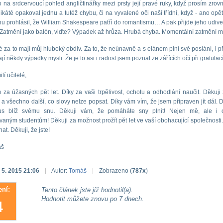
 na srdcervoucí pohled angličtinářky mezi prsty její pravé ruky, když prosím zrov
likáté opakoval jednu a tutéž chybu, či na vyvalené oči naší třídní, když - ano opět
u prohlásil, že William Shakespeare patří do romantismu… A pak přijde jeho udiv
Zatmění jako balón, viďte? Výpadek až hrůza. Hrubá chyba. Momentální zatmění my
é za to mají můj hluboký obdiv. Za to, že neúnavně a s elánem plní své poslání, i p
jí někdy výpadky mysli. Že je to asi i radost jsem poznal ze zářících očí při gratulac
lí učitelé,
 za úžasných pět let. Díky za vaši trpělivost, ochotu a odhodlání naučit. Děkuji 
 a všechno další, co slovy nelze popsat. Díky vám vím, že jsem připraven jít dál. 
s blíž svému snu. Děkuji vám, že pomáháte sny plnit! Nejen mě, ale i o
aným studentům! Děkuji za možnost prožít pět let ve vaší obohacující společnosti.
nat. Děkuji, že jste!
áš
 5. 2015 21:06
|
Autor:
Tomáš
|
Zobrazeno (
787x
)
ní:
Tento článek jste již hodnotil(a).
Hodnotit můžete znovu po 7 dnech.
4