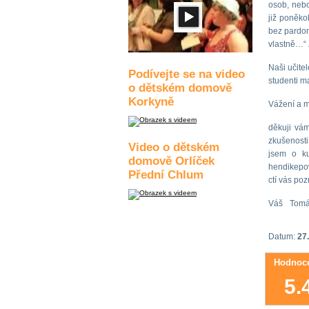
osob, nebo
již poněko
bez pardon
vlastně…“ 
Naši učitel
Podívejte se na video
studenti ma
o dětském domově
Korkyně
Vážení a mi
děkuji vám
zkušenosti
Video o dětském
jsem o ku
domově Orlíček
hendikepov
Přední Chlum
ctí vás poz
Váš Tom
Datum:
27.
Hodnoce
5.