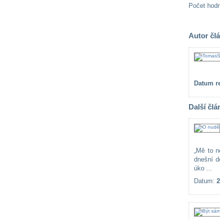
Počet hod
Autor čl
Datum re
Další člá
„Mě to n
dnešní d
úko ...
Datum:
2