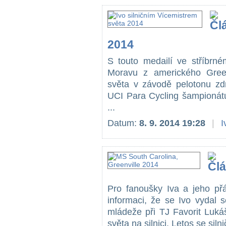
2014
S touto medailí ve stříbrné
Moravu z amerického Greenv
světa v závodě pelotonu zd
UCI Para Cycling šampionátu
...
Datum:
8. 9. 2014 19:28
|
I
Pro fanoušky Iva a jeho přá
informaci, že se Ivo vydal
mládeže při TJ Favorit Luká
světa na silnici. Letos se siln