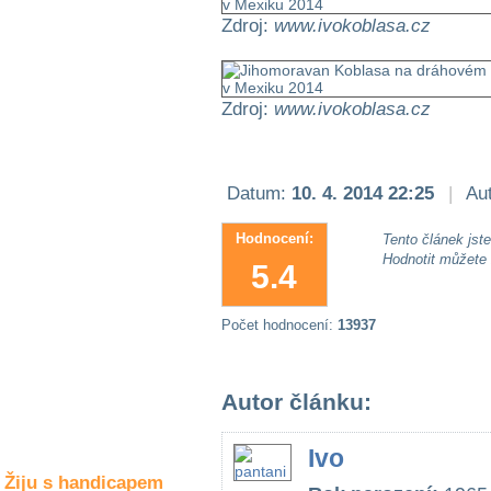
Společné zájmy
Zdroj:
www.ivokoblasa.cz
a volný čas
Kultura a akce
Zdroj:
www.ivokoblasa.cz
Rozhovory
a příběhy
Datum:
10. 4. 2014 22:25
|
Aut
osobností
Hodnocení:
Tento článek jste 
Sport
Hodnotit můžete
zdravotně
5.4
postižených
Počet hodnocení:
13937
Žiju s humorem
Autor článku:
Ivo
Žiju s handicapem