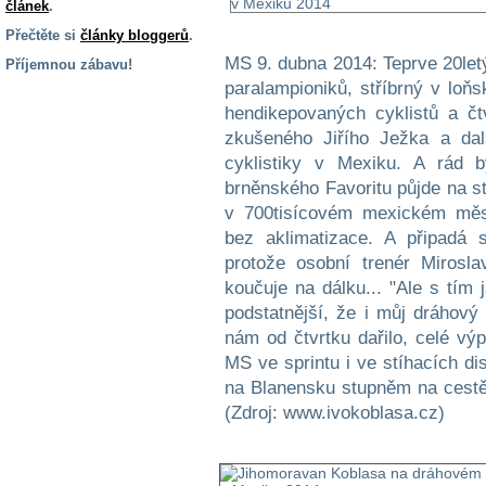
článek
.
Přečtěte si
články bloggerů
.
MS 9. dubna 2014: Teprve 20let
Příjemnou zábavu!
paralampioniků, stříbrný v loň
S handicapem
hendikepovaných cyklistů a čt
na cestách
zkušeného Jiřího Ježka a da
cyklistiky v Mexiku. A rád 
Zdraví
brněnského Favoritu půjde na 
a pomůcky
v 700tisícovém mexickém městě
bez aklimatizace. A připadá s
Vzdělání, práce
protože osobní trenér Mirosl
a příspěvky
koučuje na dálku... "Ale s tím
podstatnější, že i můj dráhový
Náhradní
nám od čtvrtku dařilo, celé výp
plnění
MS ve sprintu i ve stíhacích di
na Blanensku stupněm na cestě
(Zdroj: www.ivokoblasa.cz)
Rodina a děti