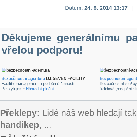
Datum:
24. 8. 2014 13:17
|
Děkujeme generálnímu pa
vřelou podporu!
Bezpečnostní agentura
D.I.SEVEN FACILITY
B
ezpečnostní agen
Facility management a podpůrné činnosti.
Bezpečnostní služb
Poskytujeme
Náhradní plnění
.
úklidové ,recepční s
Překlepy:
Lidé náš web hledají tak
handikep
, ...