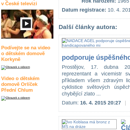
Rok narození:
1965
v České televizi
Datum registrace:
10. 4. 20
Další články autora:
Podívejte se na video
o dětském domově
podporuje úspěšnéh
Korkyně
Prostějov, 17. dubna 201
reprezentant a vicemistr 
Video o dětském
příkladem všem zdravým li
domově Orlíček
cyklistice světových úsp
Přední Chlum
chybějící zlato ...
Datum:
16. 4. 2015 20:27
|