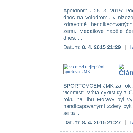
Apeldoorn - 26. 3. 2015: Po
dnes na velodromu v nizoze
zdravotně hendikepovaných
zemí. Medailové naděje če
dnes. ...
Datum:
8. 4. 2015 21:29
|
I
SPORTOVCEM JMK za rok 20
vicemistr světa cyklistiky 
roku na jihu Moravy byl v
handicapovanými 22letý cykl
se ta ...
Datum:
8. 4. 2015 21:27
|
I