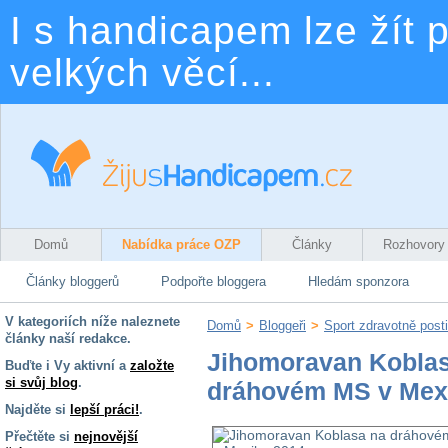
I s handicapem lze žít p
velkých věcí...
Domů
Nabídka práce OZP
Články
Rozhovory
Články bloggerů
Podpořte bloggera
Hledám sponzora
V kategoriích níže naleznete
Domů
>
Bloggeři
>
Sport zdravotně post
články naší redakce.
Jihomoravan Kobla
Buďte i Vy aktivní a
založte
si svůj blog
.
dráhovém MS v Mex
Najděte si
lepší práci!
.
Přečtěte si
nejnovější