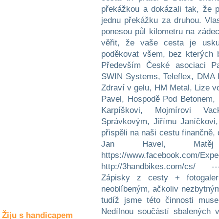
Společné zájmy
a volný čas
Kultura a akce
Rozhovory
a příběhy
osobností
Sport
zdravotně
postižených
Žiju s humorem
Žiju s handicapem