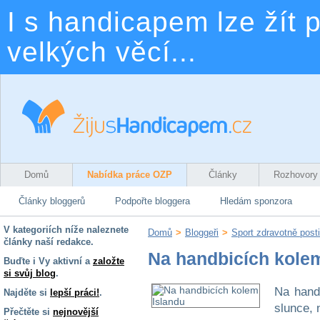
I s handicapem lze žít p
velkých věcí...
Domů
Nabídka práce OZP
Články
Rozhovory
Články bloggerů
Podpořte bloggera
Hledám sponzora
V kategoriích níže naleznete
Domů
>
Bloggeři
>
Sport zdravotně post
články naší redakce.
Na handbicích kole
Buďte i Vy aktivní a
založte
si svůj blog
.
Na handbicích kolem Islandu Nekonečné západy slunce, nepřátelský protivítr, technické problémy i dechberoucí vstřícnost neznámých lidí. Náročná cesta českých handbikerů dospěla do zdárného konce. Při plánování takové cesty nikdy nezvládnete pomyslet na vše, někdy ani nechcete. Myslíte na krásné cesty a okouzlující výhledy. Nezatěžujete se myšlením na úseky, kterými lze projet jen obtížně, na propíchlé duše nebo na rozbité součástky. A už vůbec ne na fyzicky náročné každodenní přesuny a nepříjemném počasí. 7. července 2013 započala cesta tří studentů. S jasným cílem. Objet Island na handbicích, kolech uzpůsobených tak, že na nich mohou jezdit i vozíčkáři. Nikdo před nimi ještě takovou cestu nenaplánoval. Jirka, Matěj a Jenda se ale nenechali odradit a do fyzicky náročné cesty dali vše, co měli. Počasí bylo chladnější, než očekávali. Průměrných deset stupňů „vylepšoval“ chladný vítr. Někdy bylo nutné jet na handbicích i 14 hodin denně. Nejobtížnější ale bylo čelit všem technickým problémům, které se při cestě udály. Porouchání různých částí jejich strojů, invalidního vozíčku nebo bariery na cestách, s tím vším si museli neobvyklí cestovatelé poradit. Naštěstí se přesvědčili, že pomocná ruka může přijít nejen od vašich blízkých či vám podobných; k vyřešení problémů tak přispěli pro kluky zcela neznámí lidé z různých koutů Islandu i Evropy. Po 44 dnech cesta tří přátel z Dačic skončila úspěchem. Vypořádali se s každou překážkou a dokázali tak, že pokud opravdu něco chcete, stačí zdolat jednu překážku za druhou. Vlastními silami, přispěním přátel, kteří vás ponesou půl kilometru na zádech nebo i těch, kteří vás podpoří a budou věřit, že vaše cesta je uskutečnitelná. Je nám velkým potěšením p
Najděte si
lepší práci!
.
Přečtěte si
nejnovější