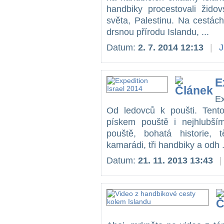
handbiky procestovali žido
světa, Palestinu. Na cestác
drsnou přírodu Islandu, ...
Datum:
2. 7. 2014 12:13
|
J
E
Ex
Od ledovců k poušti. Tent
pískem pouště i nejhlubší
pouště, bohatá historie, t
kamarádi, tři handbiky a odh .
Datum:
21. 11. 2013 13:43
|