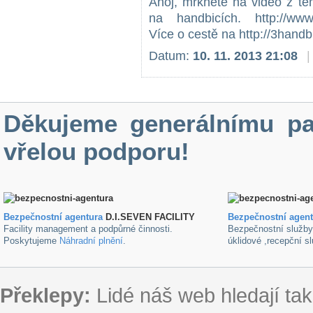
Ahoj, mrkněte na video z té
na handbicích. http://ww
Více o cestě na http://3handb
Datum:
10. 11. 2013 21:08
|
Děkujeme generálnímu pa
vřelou podporu!
Bezpečnostní agentura
D.I.SEVEN FACILITY
B
ezpečnostní agen
Facility management a podpůrné činnosti.
Bezpečnostní služb
Poskytujeme
Náhradní plnění
.
úklidové ,recepční s
Překlepy:
Lidé náš web hledají tak