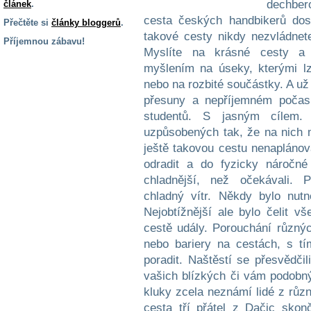
článek
.
Přečtěte si
články bloggerů
.
Příjemnou zábavu!
S handicapem
na cestách
Zdraví
a pomůcky
Vzdělání, práce
a příspěvky
Náhradní
plnění
Rodina a děti