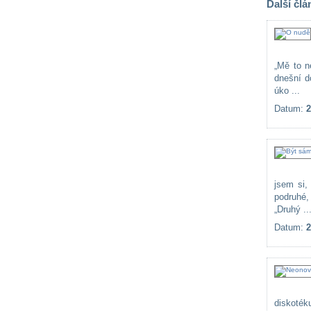
Další člá
„Mě to n
dnešní d
úko ...
Datum:
2
jsem si,
podruhé,
„Druhý ..
Datum:
2
diskoték