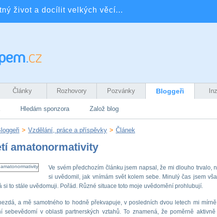
ý život a docílit velkých věcí...
Články
Rozhovory
Pozvánky
Bloggeři
In
Hledám sponzora
Založ blog
loggeři
>
Vzdělání, práce a příspěvky
>
Článek
etí amatonormativity
Ve svém předchozím článku jsem napsal, že mi dlouho trvalo, 
si uvědomil, jak vnímám svět kolem sebe. Minulý čas jsem vša
á si to stále uvědomuji. Pořád. Různé situace toto moje uvědomění prohlubují.
nezdá, a mě samotného to hodně překvapuje, v posledních dvou letech mi mírně
ční sebevědomí v oblasti partnerských vztahů. To znamená, že poměrně aktivn