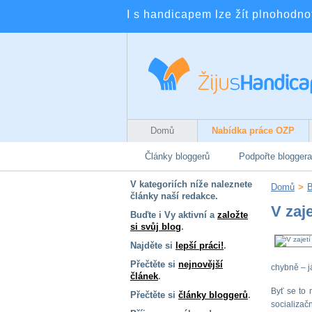
I s handicapem lze žít plnohodnotn
Domů
Nabídka práce OZP
Články bloggerů
Podpořte bloggera
V kategoriích níže naleznete
Domů
>
B
články naší redakce.
V zaj
Buďte i Vy aktivní a
založte
si svůj blog
.
Najděte si
lepší práci!
.
Přečtěte si
nejnovější
chybně – j
článek
.
Byť se to 
Přečtěte si
články bloggerů
.
socializa