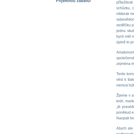
Příjemnou zábavu!
příležitos
schůzku, c
S handicapem
nikterak m
na cestách
sebevědomí
sestřičku p
jednu skut
Zdraví
a pomůcky
bych měl m
úplně to pr
Amatonorma
Vzdělání, práce
společens
a příspěvky
zejména m
Tento konc
Náhradní
vést k tla
plnění
nemusí být
Žijeme v a
Rodina a děti
knih, mark
„té pravé/
poněkud ex
Naopak tvo
Společné zájmy
a volný čas
Abych ale n