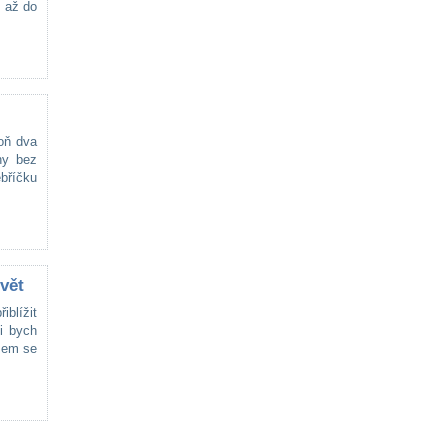
n až do
oň dva
ny bez
ebříčku
vět
iblížit
i bych
jsem se