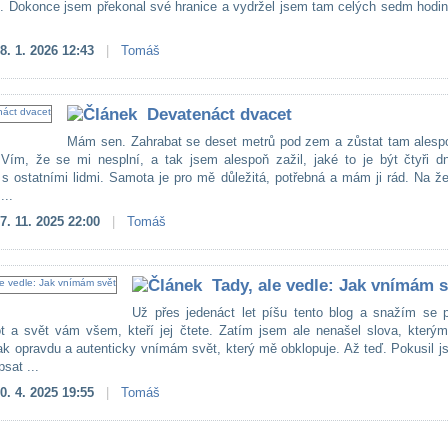
lo. Dokonce jsem překonal své hranice a vydržel jsem tam celých sedm hodi
8. 1. 2026 12:43
|
Tomáš
Devatenáct dvacet
Mám sen. Zahrabat se deset metrů pod zem a zůstat tam alesp
Vím, že se mi nesplní, a tak jsem alespoň zažil, jaké to je být čtyři d
 s ostatními lidmi. Samota je pro mě důležitá, potřebná a mám ji rád. Na ž
...
7. 11. 2025 22:00
|
Tomáš
Tady, ale vedle: Jak vnímám s
Už přes jedenáct let píšu tento blog a snažím se př
ot a svět vám všem, kteří jej čtete. Zatím jsem ale nenašel slova, kterým
jak opravdu a autenticky vnímám svět, který mě obklopuje. Až teď. Pokusil 
sat ...
0. 4. 2025 19:55
|
Tomáš