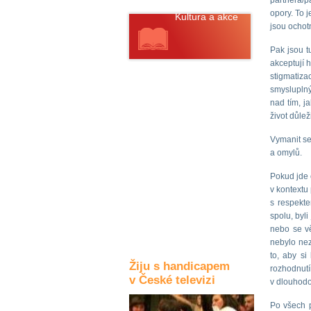
partnera/p
opory. To j
Kultura a akce
jsou ochotn
Pak jsou tu
akceptují 
Rozhovory
stigmatiz
a příběhy
osobností
smysluplný
nad tím, j
život důle
Sport
zdravotně
postižených
Vymanit se
a omylů.
Žiju s humorem
Pokud jde 
v
kontextu
s respekte
spolu, byl
nebo se vě
nebylo nez
to, aby si
Žiju s handicapem
rozhodnutí
v České televizi
v dlouhodob
Po všech 