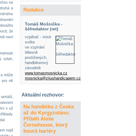
lečnu na
 druhá a
Redakce
míněného
dravotní
Tomáš Mošnička -
 obnažilo
šéfredaktor (ret)
ocit, že
vzpěrač - mistr
 mě není
světa
ve vzpírání
tělesně
popisuje
postižených,
ý vztah,
handbikerový
závodník
www.tomasmosnicka.cz
, a může
mosnicka@zijushandicapem.cz
o pro ně
Aktuální rozhovor:
seriálů,
nalezení
Na handbiku z Česka
ění v už
až do Kyrgyzstánu:
říklady.
Příběh Aleše
dal.
Černohouse, který
lem najít
bourá bariéry