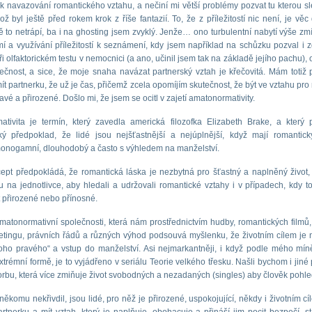
ti k navazování romantického vztahu, a nečiní mi větší problémy pozvat tu kterou s
ož byl ještě před rokem krok z říše fantazií. To, že z příležitostí nic není, je věc
ě to netrápí, ba i na ghosting jsem zvyklý. Jenže… ono turbulentní nabytí výše z
 a využívání příležitostí k seznámení, kdy jsem například na schůzku pozval i z
ři olfaktorickém testu v nemocnici (a ano, učinil jsem tak na základě jejího pachu),
ečnost, a sice, že moje snaha navázat partnerský vztah je křečovitá. Mám totiž p
ít partnerku, že už je čas, přičemž zcela opomíjím skutečnost, že být ve vztahu pro
avé a přirozené. Došlo mi, že jsem se ocitl v zajetí amatonormativity.
tivita je termín, který zavedla americká filozofka Elizabeth Brake, a který 
ký předpoklad, že lidé jsou nejšťastnější a nejúplnější, když mají romantick
onogamní, dlouhodobý a často s výhledem na manželství.
ept předpokládá, že romantická láska je nezbytná pro šťastný a naplněný život
ku na jednotlivce, aby hledali a udržovali romantické vztahy i v případech, kdy t
 přirozené nebo přínosné.
matonormativní společnosti, která nám prostřednictvím hudby, romantických filmů, 
etingu, právních řádů a různých výhod podsouvá myšlenku, že životním cílem je 
toho pravého“ a vstup do manželství. Asi nejmarkantněji, i když podle mého mín
trémní formě, je to vyjádřeno v seriálu Teorie velkého třesku. Našli bychom i jiné p
rbu, která více zmiňuje život svobodných a nezadaných (singles) aby člověk pohle
ěkomu nekřivdil, jsou lidé, pro něž je přirozené, uspokojující, někdy i životním cí