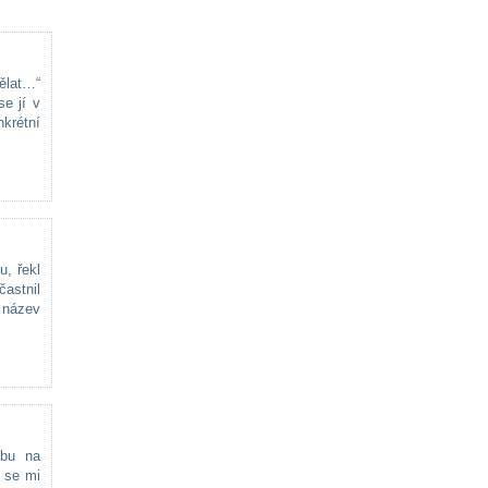
ělat…“
e jí v
krétní
u, řekl
častnil
 název
ubu na
c se mi