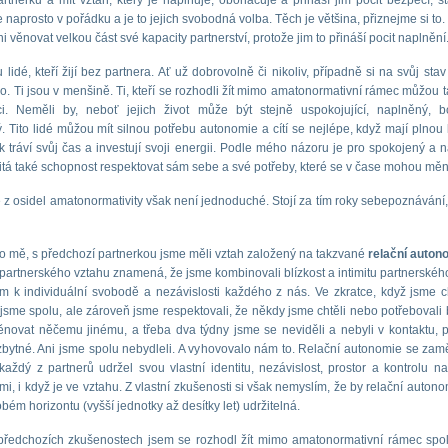
artnerku a mít vztah, který je naplňuje, obohacuje a přináší jim pocit bezpečí, sta
e naprosto v pořádku a je to jejich svobodná volba. Těch je většina, přiznejme si to. 
i věnovat velkou část své kapacity partnerství, protože jim to přináší pocit naplnění
 lidé, kteří žijí bez partnera. Ať už dobrovolně či nikoliv, případně si na svůj stav
ho. Ti jsou v menšině. Ti, kteří se rozhodli žít mimo amatonormativní rámec můžou ta
aci. Neměli by, neboť jejich život může být stejně uspokojující, naplněný, 
. Tito lidé můžou mít silnou potřebu autonomie a cítí se nejlépe, když mají plnou 
ak tráví svůj čas a investují svoji energii. Podle mého názoru je pro spokojený a 
žitá také schopnost respektovat sám sebe a své potřeby, které se v čase mohou měni
 z osidel amatonormativity však není jednoduché. Stojí za tím roky sebepoznávání
o mě, s předchozí partnerkou jsme měli vztah založený na takzvané
relační auton
 partnerského vztahu znamená, že jsme kombinovali blízkost a intimitu partnerskéh
m k individuální svobodě a nezávislosti každého z nás. Ve zkratce, když jsme ch
i jsme spolu, ale zároveň jsme respektovali, že někdy jsme chtěli nebo potřebovali 
novat něčemu jinému, a třeba dva týdny jsme se neviděli a nebyli v kontaktu, 
bytné. Ani jsme spolu nebydleli. A vyhovovalo nám to. Relační autonomie se zam
 každý z partnerů udržel svou vlastní identitu, nezávislost, prostor a kontrolu n
mi, i když je ve vztahu. Z vlastní zkušenosti si však nemyslím, že by relační autono
ém horizontu (vyšší jednotky až desítky let) udržitelná.
předchozích zkušenostech jsem se rozhodl žít mimo amatonormativní rámec spol