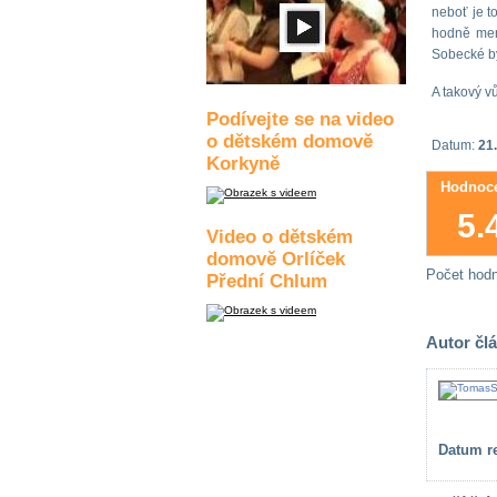
neboť je t
hodně men
Sobecké by
A takový v
Podívejte se na video
o dětském domově
Datum:
21.
Korkyně
Hodnoce
5.
Video o dětském
domově Orlíček
Počet hod
Přední Chlum
Autor čl
Datum re