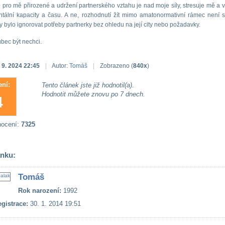
o pro mě přirozené a udržení partnerského vztahu je nad moje síly, stresuje mě a 
tální kapacity a času. A ne, rozhodnutí žít mimo amatonormativní rámec není 
 bylo ignorovat potřeby partnerky bez ohledu na její city nebo požadavky.
ůbec být nechci.
 9. 2024 22:45
|
Autor:
Tomáš
|
Zobrazeno (
840x
)
ní:
Tento článek jste již hodnotil(a).
Hodnotit můžete znovu po 7 dnech.
4
nocení:
7325
ánku:
Tomáš
Rok narození:
1992
gistrace:
30. 1. 2014 19:51