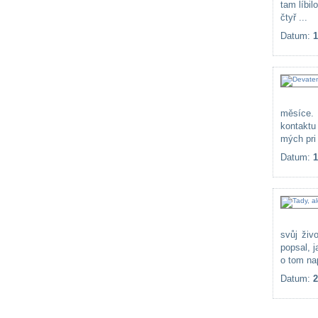
tam líbi
čtyř ...
Datum:
1
měsíce. 
kontaktu
mých pri 
Datum:
1
svůj živ
popsal, 
o tom nap
Datum:
2