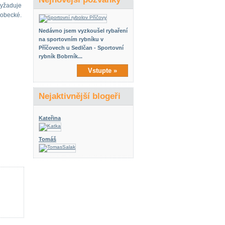
vyžaduje
sobecké.
Nedávno jsem vyzkoušel rybaření
na sportovním rybníku v
Příčovech u Sedlčan - Sportovní
rybník Bobrník...
Vstupte »
Nejaktivnější blogeři
Kateřina
Tomáš