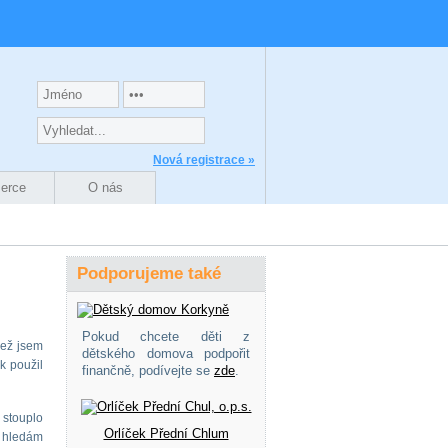
Nová registrace »
zerce
O nás
Podporujeme také
Pokud chcete děti z
než jsem
dětského domova podpořit
k použil
finančně, podívejte se
zde
.
 stouplo
Orlíček Přední Chlum
ě hledám