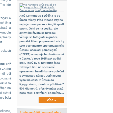
bility a
Tito lidé
.
Aleš Černohous z Děčína je po
 zvykli a
úrazu míchy. Před mnoha lety na
ké čelit
něj v jednom parku v Anglii spadl
bohatý a
strom. Ocitl se na vozíku, ale
kontrolu
aktivního života se nevzdal.
naplněný
Věnuje se fotografii a grafice,
pomáhá lidem po poranění míchy
t.
jako peer mentor spolupracující s
Českou asociací paraplegiků
, pokusů
(CZEPA) a mapuje bezbariérovost
v Česku. V roce 2025 pak udělal
krok, který by si netroufla řada
omii
, což
zdravých lidí: na speciálně
o vztahu
upraveném handbiku se společně
těli být
s cyklistkou Šárkou Jelínkovou
být sami
vydal na cestu z Česka do
pokud to
Kyrgyzstánu, dlouhou přibližně 7
ěřuje na
500 kilometrů, přes dvanáct států,
ad svými
hory, stepi i extrémní podmínky…
mie byla
více »
ečnosti,
Nejnovější pozvánky