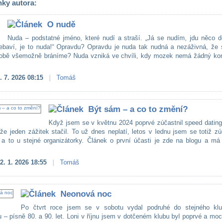
nky autora:
O nudě
Nuda – podstatné jméno, které nudí a straší. „Já se nudím, jdu něco d
ebaví, je to nuda!“ Opravdu? Opravdu je nuda tak nudná a nezáživná, že s
obě všemožně bráníme? Nuda vzniká ve chvíli, kdy mozek nemá žádný kon
. 7. 2026 08:15
|
Tomáš
Být sám – a co to změní?
Když jsem se v květnu 2024 poprvé zúčastnil speed dating
 že jeden zážitek stačil. To už dnes neplatí, letos v lednu jsem se totiž zú
 a to u stejné organizátorky. Článek o první účasti je zde na blogu a má
.
2. 1. 2026 18:55
|
Tomáš
Neonová noc
Po čtvrt roce jsem se v sobotu vydal podruhé do stejného kl
u – písně 80. a 90. let. Loni v říjnu jsem v dotčeném klubu byl poprvé a mo