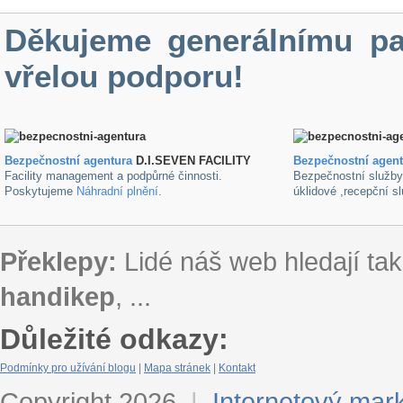
Děkujeme generálnímu pa
vřelou podporu!
Bezpečnostní agentura
D.I.SEVEN FACILITY
B
ezpečnostní agen
Facility management a podpůrné činnosti.
Bezpečnostní služb
Poskytujeme
Náhradní plnění
.
úklidové ,recepční s
Překlepy:
Lidé náš web hledají tak
handikep
, ...
Důležité odkazy:
Podmínky pro užívání blogu
|
Mapa stránek
|
Kontakt
Copyright 2026
|
Internetový mar