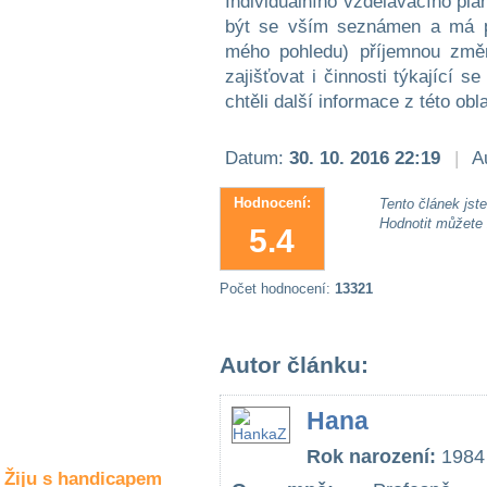
Individuálního vzdělávacího plá
Společné zájmy
být se vším seznámen a má pr
a volný čas
mého pohledu) příjemnou změn
zajišťovat i činnosti týkající 
Kultura a akce
chtěli další informace z této obl
Datum:
30. 10. 2016 22:19
|
Au
Rozhovory
a příběhy
osobností
Hodnocení:
Tento článek jste 
Hodnotit můžete
5.4
Sport
zdravotně
postižených
Počet hodnocení:
13321
Žiju s humorem
Autor článku:
Hana
Rok narození:
1984
Žiju s handicapem