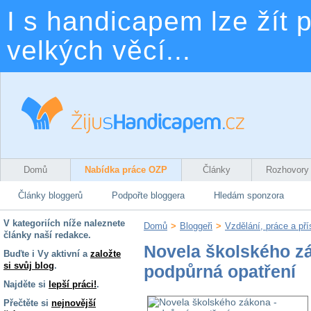
I s handicapem lze žít p
velkých věcí...
Domů
Nabídka práce OZP
Články
Rozhovory
Články bloggerů
Podpořte bloggera
Hledám sponzora
V kategoriích níže naleznete
Domů
>
Bloggeři
>
Vzdělání, práce a př
články naší redakce.
Novela školského z
Buďte i Vy aktivní a
založte
si svůj blog
.
podpůrná opatření
Najděte si
lepší práci!
.
Přečtěte si
nejnovější