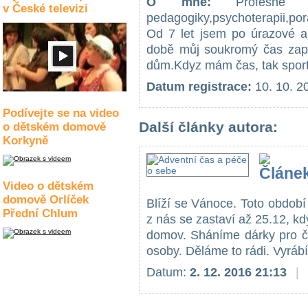
O mně:
Profesně se
v České televizi
pedagogiky,psychoterapii,po
Od 7 let jsem po úrazové a
době můj soukromý čas zapln
dům.Kdyz mám čas, tak sportu
Datum registrace:
10. 10. 2
Podívejte se na video
Další články autora:
o dětském domově
Korkyně
Video o dětském
domově Orlíček
Blíží se Vánoce. Toto obdob
Přední Chlum
z nás se zastaví až 25.12, k
domov. Sháníme dárky pro čl
osoby. Děláme to rádi. Vyráb
Datum:
2. 12. 2016 21:13
|