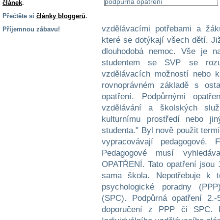
článek
.
Přečtěte si
články bloggerů
.
vzdělávacími potřebami a žá
Příjemnou zábavu!
které se dotýkají všech dětí. J
S handicapem
dlouhodobá nemoc. Vše je na
na cestách
studentem se SVP se rozu
vzdělávacích možností nebo k
Zdraví
rovnoprávném základě s ostat
a pomůcky
opatření. Podpůrnými opatř
vzdělávání a školských služ
Vzdělání, práce
kulturnímu prostředí nebo ji
a příspěvky
studenta." Byl nově použit ter
vypracovávají pedagogové. 
Náhradní
Pedagogové musí vyhledáv
plnění
OPATŘENÍ. Tato opatření jsou 1.
sama škola. Nepotřebuje k 
psychologické poradny (PPP)
Rodina a děti
(SPC). Podpůrná opatření 2.-
doporučení z PPP či SPC. P