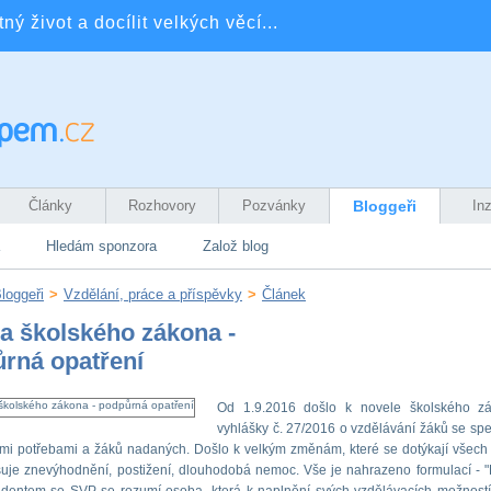
ý život a docílit velkých věcí...
Články
Rozhovory
Pozvánky
Bloggeři
In
Hledám sponzora
Založ blog
loggeři
>
Vzdělání, práce a příspěvky
>
Článek
a školského zákona -
rná opatření
Od 1.9.2016 došlo k novele školského z
vyhlášky č. 27/2016 o vzdělávání žáků se spe
mi potřebami a žáků nadaných. Došlo k velkým změnám, které se dotýkají všech d
šuje znevýhodnění, postižení, dlouhodobá nemoc. Vše je nahrazeno formulací - "