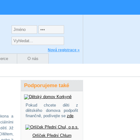
Nová registrace »
zerce
O nás
Podporujeme také
Pokud chcete děti z
dětského domova podpořit
finančně, podívejte se
zde
.
ákona a
ciálními
ětí. Již
Dítětem,
Orlíček Přední Chlum