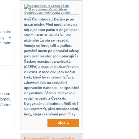
Aleš Černohous z Děčína je po
úrazu míchy. Před mnoha lety na
něj v jednom parku v Anglii spadl
enství
strom. Ocitl se na vozíku, ale
iny. V
aktivního života se nevzdal.
yz mám
Věnuje se fotografii a grafice,
pomáhá lidem po poranění míchy
jako peer mentor spolupracující s
Českou asociací paraplegiků
(CZEPA) a mapuje bezbariérovost
v Česku. V roce 2025 pak udělal
krok, který by si netroufla řada
zdravých lidí: na speciálně
upraveném handbiku se společně
honem.
s cyklistkou Šárkou Jelínkovou
vydal na cestu z Česka do
domov.
Kyrgyzstánu, dlouhou přibližně 7
rábíme
500 kilometrů, přes dvanáct států,
hory, stepi i extrémní podmínky…
více »
Nejnovější pozvánky