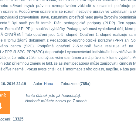
udentem se SVP se rozumí osoba, která k naplnění svých vzdělávacích možnost
 nebo užívání svých práv na rovnoprávném základě s ostatními potřebuje po
 opatření. Podpůrnými opatřeními se rozumí nezbytné úpravy ve vzdělávání a š
dpovídající zdravotnímu stavu, kulturnímu prostředí nebo jiným životním podmínkám
denta." Byl nově použit termín Plán pedagogické podpory (PLPP). Ten vypra
. Formulář PLPP je součástí vyhlášky. Pedagogové musí vyhledávat děti, které p
OPATŘENÍ. Tato opatření jsou 1.-5. stupně. Opatření 1. stupně realizuje sam
je k tomu žádný dokument z Pedagogicko-psychologické poradny (PPP) ani Sp
kého centra (SPC). Podpůrná opatření 2.-5.stupně škola realizuje až na 
 z PPP či SPC. PPP(SPC) doporučuje i vypracovávání Individuálního vzdělávací
ežité je, že rodič a žák musí být se vším seznámen a má právo se k tomu vyjádřit. Me
hledu) příjemnou změnu je fakt, že asistent pedagoga může zajišťovat i činnosti týk
ž dříve nesměl. Pokud byste chtěli další informace z této oblasti, napište. Ráda po
. 10. 2016 22:19
|
Autor:
Hana
|
Zobrazeno (
785x
)
ní:
Tento článek jste již hodnotil(a).
Hodnotit můžete znovu po 7 dnech.
4
nocení:
13325