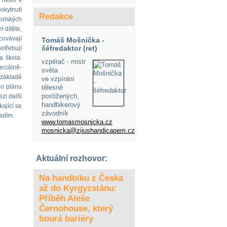
í nebo k
skytnutí
Redakce
kolských
 dítěte,
covávají
Tomáš Mošnička -
šéfredaktor (ret)
otřebují
a škola.
vzpěrač - mistr
eciálně-
světa
základě
ve vzpírání
ho plánu
tělesně
postižených,
zi další
handbikerový
ající se
závodník
radím.
www.tomasmosnicka.cz
mosnicka@zijushandicapem.cz
Aktuální rozhovor:
Na handbiku z Česka
až do Kyrgyzstánu:
Příběh Aleše
Černohouse, který
bourá bariéry