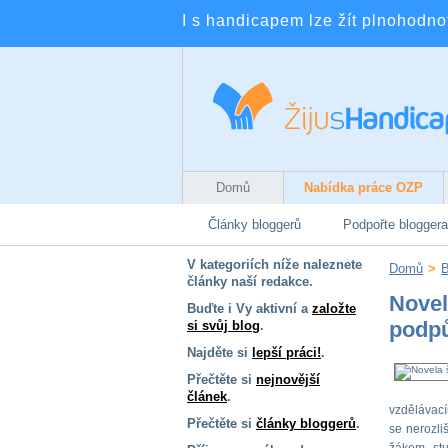
I s handicapem lze žít plnohodnotn
Domů
Nabídka práce OZP
Články bloggerů
Podpořte bloggera
V kategoriích níže naleznete
Domů
>
B
články naší redakce.
Novel
Buďte i Vy aktivní a
založte
podpů
si svůj blog
.
Najděte si
lepší práci!
.
Přečtěte si
nejnovější
článek
.
vzdělávací
Přečtěte si
články bloggerů
.
se nerozli