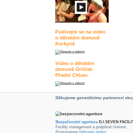
Podívejte se na video
o dětském domově
Korkyně
Video o dětském
domově Orlíček
Přední Chlum
Děkujeme generálnímu partnerovi sku
Bezpečnostní agentura
D.I.SEVEN FACILI
Facility management a podpůrné činnosti.
Poskytujeme
Náhradní plnění
.