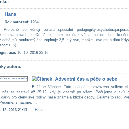
ánku:
Hana
Rok narození:
1984
:
Profesně se věnuji oblasti speciální pedagogiky,psychoterapii,porad
kourilova.proweb.cz Od 7 let jsem po úrazové amputaci dolní končet
 době můj soukromý čas zaplnuje 2,5 letý syn, manžel, dva psi a dům.Kd
portuji :-)
gistrace:
10. 10. 2016 23:16
nky autora:
Adventní čas a péče o sebe
Blíží se Vánoce. Toto období je provázeno velkým s
 nás se zastaví až 25.12, kdy je vlastně po všem. Pečujeme o svůj 
dárky pro členy své rodiny, naše známé a blízké osoby. Děláme to rádi. Vy
 Pečeme, smažíme, ...
. 12. 2016 21:13
|
Hana