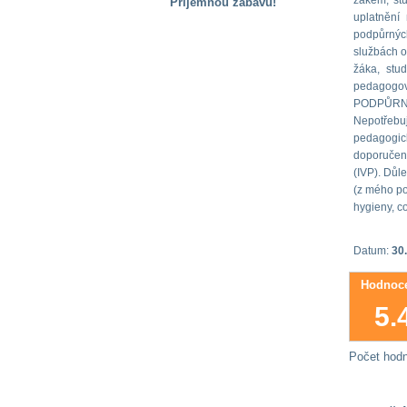
žákem, st
Příjemnou zábavu!
uplatnění
S handicapem
podpůrných
na cestách
službách o
žáka, stu
pedagogové
Zdraví
PODPŮRNÁ 
a pomůcky
Nepotřebu
pedagogic
doporučení
Vzdělání, práce
(IVP). Důl
a příspěvky
(z mého po
hygieny, co
Náhradní
plnění
Datum:
30
Hodnoce
Rodina a děti
5.
Počet hod
Společné zájmy
a volný čas