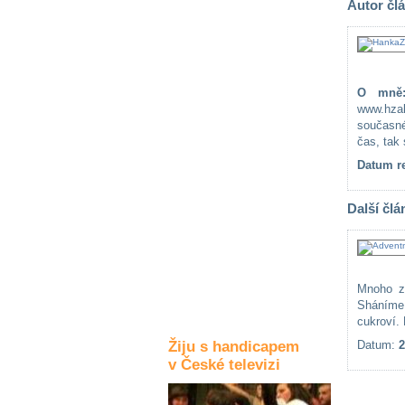
Autor čl
Kultura a akce
Rozhovory
O mně
a příběhy
www.hza
osobností
současné
čas, tak s
Sport
Datum re
zdravotně
postižených
Další člá
Žiju s humorem
Mnoho z
Sháníme 
cukroví.
Žiju s handicapem
Datum:
2
v České televizi