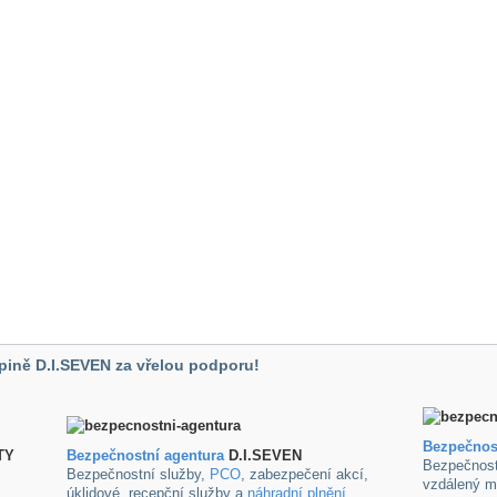
pině D.I.SEVEN za vřelou podporu!
Bezpečnos
TY
B
ezpečnostní agentura
D.I.SEVEN
Bezpečnost
Bezpečnostní služby,
PCO
, zabezpečení akcí,
vzdálený m
úklidové ,recepční služby a
náhradní plnění
.