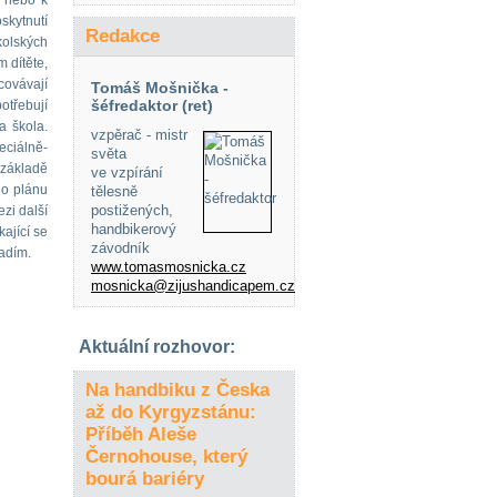
í nebo k
skytnutí
Redakce
kolských
 dítěte,
covávají
Tomáš Mošnička -
šéfredaktor (ret)
otřebují
a škola.
vzpěrač - mistr
eciálně-
světa
základě
ve vzpírání
ho plánu
tělesně
postižených,
zi další
handbikerový
ající se
závodník
radím.
www.tomasmosnicka.cz
mosnicka@zijushandicapem.cz
Aktuální rozhovor:
Na handbiku z Česka
až do Kyrgyzstánu:
Příběh Aleše
Černohouse, který
bourá bariéry