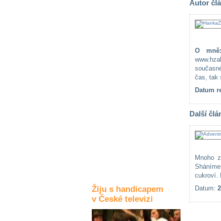
Autor čl
Kultura a akce
Rozhovory
O mně
a příběhy
www.hza
osobností
současné
čas, tak s
Sport
Datum re
zdravotně
postižených
Další člá
Žiju s humorem
Mnoho z
Sháníme 
cukroví.
Žiju s handicapem
Datum:
2
v České televizi