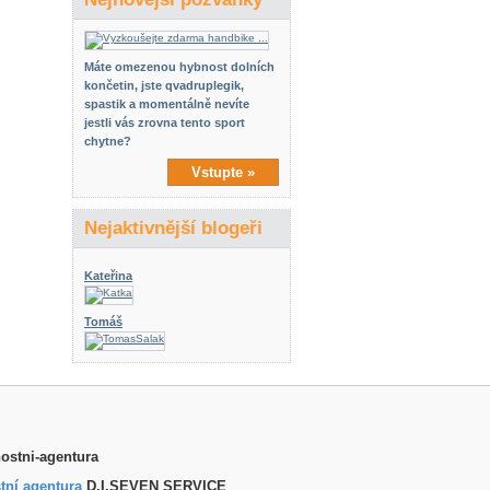
Máte omezenou hybnost dolních
končetin, jste qvadruplegik,
spastik a momentálně nevíte
jestli vás zrovna tento sport
chytne?
Vstupte »
Nejaktivnější blogeři
Kateřina
Tomáš
tní agentura
D.I.SEVEN SERVICE