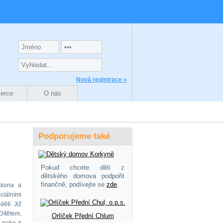
Nová registrace »
zerce
O nás
Podporujeme také
Pokud chcete děti z
dětského domova podpořit
finančně, podívejte se
zde
.
ákona a
ciálními
ětí. Již
Dítětem,
Orlíček Přední Chlum