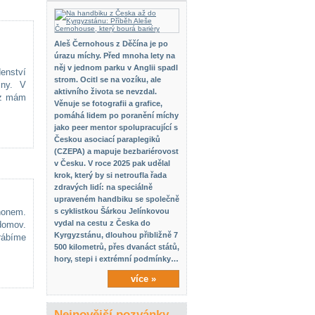
Aleš Černohous z Děčína je po
úrazu míchy. Před mnoha lety na
něj v jednom parku v Anglii spadl
enství
strom. Ocitl se na vozíku, ale
iny. V
aktivního života se nevzdal.
yz mám
Věnuje se fotografii a grafice,
pomáhá lidem po poranění míchy
jako peer mentor spolupracující s
Českou asociací paraplegiků
(CZEPA) a mapuje bezbariérovost
v Česku. V roce 2025 pak udělal
krok, který by si netroufla řada
zdravých lidí: na speciálně
upraveném handbiku se společně
honem.
s cyklistkou Šárkou Jelínkovou
vydal na cestu z Česka do
domov.
Kyrgyzstánu, dlouhou přibližně 7
rábíme
500 kilometrů, přes dvanáct států,
hory, stepi i extrémní podmínky…
více »
Nejnovější pozvánky