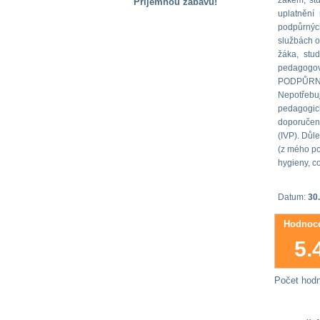
žákem, st
Příjemnou zábavu!
uplatnění
S handicapem
podpůrných
na cestách
službách o
žáka, stu
pedagogové
Zdraví
PODPŮRNÁ 
a pomůcky
Nepotřebu
pedagogic
doporučení
Vzdělání, práce
(IVP). Důl
a příspěvky
(z mého po
hygieny, co
Náhradní
plnění
Datum:
30
Hodnoce
Rodina a děti
5.
Počet hod
Společné zájmy
a volný čas