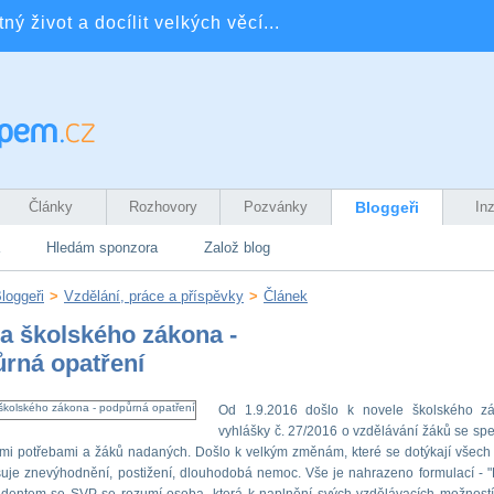
ý život a docílit velkých věcí...
Články
Rozhovory
Pozvánky
Bloggeři
In
Hledám sponzora
Založ blog
loggeři
>
Vzdělání, práce a příspěvky
>
Článek
a školského zákona -
rná opatření
Od 1.9.2016 došlo k novele školského z
vyhlášky č. 27/2016 o vzdělávání žáků se spe
mi potřebami a žáků nadaných. Došlo k velkým změnám, které se dotýkají všech d
šuje znevýhodnění, postižení, dlouhodobá nemoc. Vše je nahrazeno formulací - "