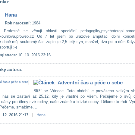
ánku:
Hana
Rok narození:
1984
:
Profesně se věnuji oblasti speciální pedagogiky,psychoterapii,porad
kourilova.proweb.cz Od 7 let jsem po úrazové amputaci dolní končet
 době můj soukromý čas zaplnuje 2,5 letý syn, manžel, dva psi a dům.Kd
portuji :-)
gistrace:
10. 10. 2016 23:16
nky autora:
Adventní čas a péče o sebe
Blíží se Vánoce. Toto období je provázeno velkým s
 nás se zastaví až 25.12, kdy je vlastně po všem. Pečujeme o svůj 
dárky pro členy své rodiny, naše známé a blízké osoby. Děláme to rádi. Vy
 Pečeme, smažíme, ...
. 12. 2016 21:13
|
Hana