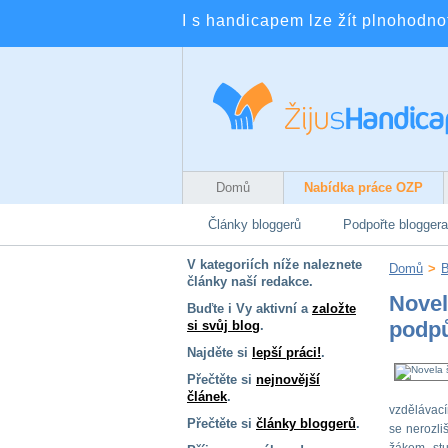
I s handicapem lze žít plnohodnotn
Domů
Nabídka práce OZP
Články bloggerů
Podpořte bloggera
V kategoriích níže naleznete
Domů
>
B
články naší redakce.
Novel
Buďte i Vy aktivní a
založte
podpů
si svůj blog
.
Najděte si
lepší práci!
.
Přečtěte si
nejnovější
článek
.
vzdělávací
Přečtěte si
články bloggerů
.
se nerozli