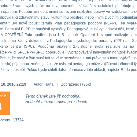
udentem se SVP se rozumí osoba, která k naplnění svých vzdělávacích možnost
 nebo užívání svých práv na rovnoprávném základě s ostatními potřebuje po
 opatření. Podpůrnými opatřeními se rozumí nezbytné úpravy ve vzdělávání a š
dpovídající zdravotnímu stavu, kulturnímu prostředí nebo jiným životním podmínkám
denta." Byl nově použit termín Plán pedagogické podpory (PLPP). Ten vypra
. Formulář PLPP je součástí vyhlášky. Pedagogové musí vyhledávat děti, které p
OPATŘENÍ. Tato opatření jsou 1.-5. stupně. Opatření 1. stupně realizuje sam
je k tomu žádný dokument z Pedagogicko-psychologické poradny (PPP) ani Sp
kého centra (SPC). Podpůrná opatření 2.-5.stupně škola realizuje až na 
 z PPP či SPC. PPP(SPC) doporučuje i vypracovávání Individuálního vzdělávací
ežité je, že rodič a žák musí být se vším seznámen a má právo se k tomu vyjádřit. Me
hledu) příjemnou změnu je fakt, že asistent pedagoga může zajišťovat i činnosti týk
ž dříve nesměl. Pokud byste chtěli další informace z této oblasti, napište. Ráda po
. 10. 2016 22:19
|
Autor:
Hana
|
Zobrazeno (
785x
)
ní:
Tento článek jste již hodnotil(a).
Hodnotit můžete znovu po 7 dnech.
4
nocení:
13324