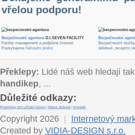
vřelou podporu!
Bezpečnostní agentura
D.I.SEVEN FACILITY
B
ezpečnostní agen
Facility management a podpůrné činnosti.
Bezpečnostní služb
Poskytujeme
Náhradní plnění
.
úklidové ,recepční s
Překlepy:
Lidé náš web hledají tak
handikep
, ...
Důležité odkazy:
Podmínky pro užívání blogu
|
Mapa stránek
|
Kontakt
Copyright 2026
|
Internetový mar
Created by
VIDIA-DESIGN s.r.o.