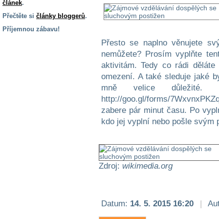
článek
.
Přečtěte si
články bloggerů
.
Příjemnou zábavu!
Přesto se naplno věnujete sv
S handicapem
na cestách
nemůžete? Prosím vyplňte ten
aktivitám. Tedy co rádi děláte
omezení. A také sleduje jaké by
Zdraví
mně velice důležité.
a pomůcky
http://goo.gl/forms/7WxvnxPKZ
zabere pár minut času. Po vypln
Vzdělání, práce
kdo jej vyplní nebo pošle svým
a příspěvky
Náhradní
plnění
Zdroj:
wikimedia.org
Rodina a děti
Datum:
14. 5. 2015 16:20
|
Aut