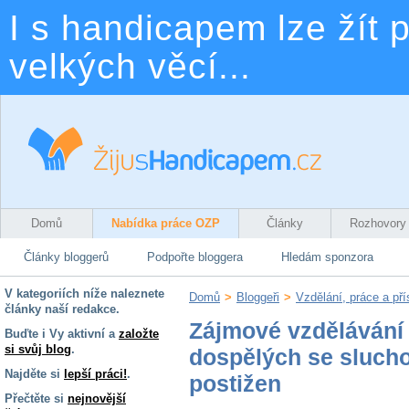
I s handicapem lze žít p
velkých věcí...
Domů
Nabídka práce OZP
Články
Rozhovory
Články bloggerů
Podpořte bloggera
Hledám sponzora
V kategoriích níže naleznete
Domů
>
Bloggeři
>
Vzdělání, práce a př
články naší redakce.
Zájmové vzdělávání
Buďte i Vy aktivní a
založte
si svůj blog
.
dospělých se sluc
Najděte si
lepší práci!
.
postižen
Přečtěte si
nejnovější