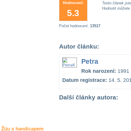
Společné zájmy
Hodnocení:
Tento článek jste 
a volný čas
Hodnotit můžete
5.3
Kultura a akce
Počet hodnocení:
13517
Rozhovory
Autor článku:
a příběhy
osobností
Petra
Sport
Rok narození:
1991
zdravotně
postižených
Datum registrace:
14. 5. 20
Žiju s humorem
Další články autora:
Žiju s handicapem