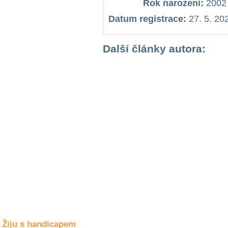
Rok narození:
2002
Společné zájmy
a volný čas
Datum registrace:
27. 5. 20
Kultura a akce
Další články autora:
Rozhovory
a příběhy
osobností
Sport
zdravotně
postižených
Žiju s humorem
Žiju s handicapem