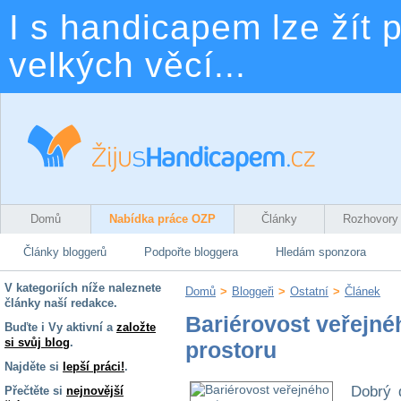
I s handicapem lze žít p
velkých věcí...
Domů
Nabídka práce OZP
Články
Rozhovory
Články bloggerů
Podpořte bloggera
Hledám sponzora
V kategoriích níže naleznete
Domů
>
Bloggeři
>
Ostatní
>
Článek
články naší redakce.
Bariérovost veřejné
Buďte i Vy aktivní a
založte
si svůj blog
.
prostoru
Najděte si
lepší práci!
.
Dobrý 
Přečtěte si
nejnovější