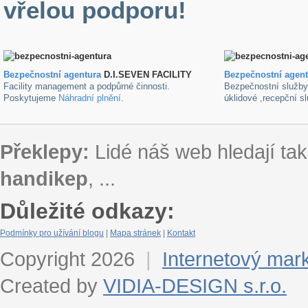
vřelou podporu!
Bezpečnostní agentura
D.I.SEVEN FACILITY
B
ezpečnostní agen
Facility management a podpůrné činnosti.
Bezpečnostní služb
Poskytujeme
Náhradní plnění
.
úklidové ,recepční s
Překlepy:
Lidé náš web hledají tak
handikep
, ...
Důležité odkazy:
Podmínky pro užívání blogu
|
Mapa stránek
|
Kontakt
Copyright 2026
|
Internetový mar
Created by
VIDIA-DESIGN s.r.o.