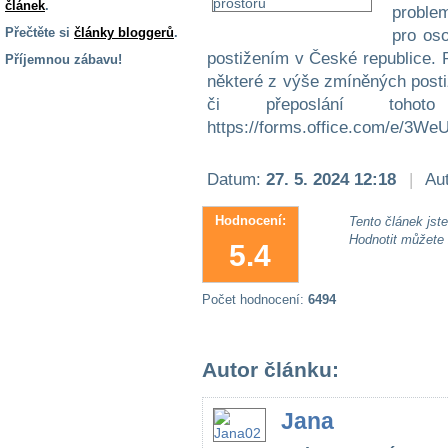
článek
.
problem
Přečtěte si
články bloggerů
.
pro os
postižením v České republice.
Příjemnou zábavu!
některé z výše zmíněných posti
S handicapem
či přeposlání tohoto
na cestách
https://forms.office.com/e/3
Zdraví
Datum:
27. 5. 2024 12:18
|
Aut
a pomůcky
Hodnocení:
Tento článek jste 
Vzdělání, práce
Hodnotit můžete
5.4
a příspěvky
Počet hodnocení:
6494
Náhradní
plnění
Autor článku:
Rodina a děti
Jana