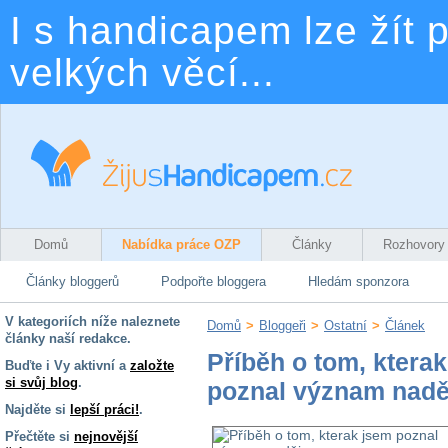
I s handicapem lze žít p
velkých věcí...
Domů
Nabídka práce OZP
Články
Rozhovory
Články bloggerů
Podpořte bloggera
Hledám sponzora
V kategoriích níže naleznete
Domů
>
Bloggeři
>
Ostatní
>
Článek
články naší redakce.
Příběh o tom, ktera
Buďte i Vy aktivní a
založte
si svůj blog
.
poznal význam nadě
Najděte si
lepší práci!
.
Přečtěte si
nejnovější