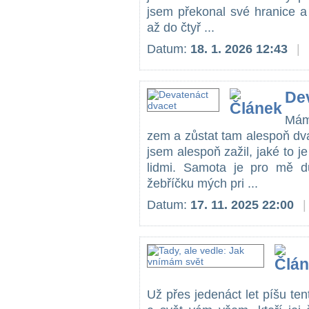
jsem překonal své hranice a
až do čtyř ...
Datum:
18. 1. 2026 12:43
|
De
Mám
zem a zůstat tam alespoň dva
jsem alespoň zažil, jaké to je
lidmi. Samota je pro mě d
žebříčku mých pri ...
Datum:
17. 11. 2025 22:00
|
Už přes jedenáct let píšu tent