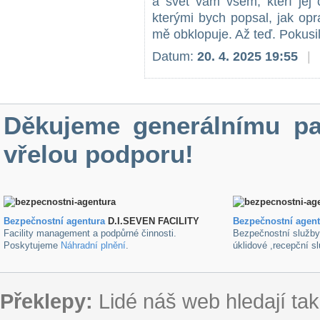
a svět vám všem, kteří jej 
kterými bych popsal, jak op
mě obklopuje. Až teď. Pokusil
Datum:
20. 4. 2025 19:55
|
Děkujeme generálnímu pa
vřelou podporu!
Bezpečnostní agentura
D.I.SEVEN FACILITY
B
ezpečnostní agen
Facility management a podpůrné činnosti.
Bezpečnostní služb
Poskytujeme
Náhradní plnění
.
úklidové ,recepční s
Překlepy:
Lidé náš web hledají tak