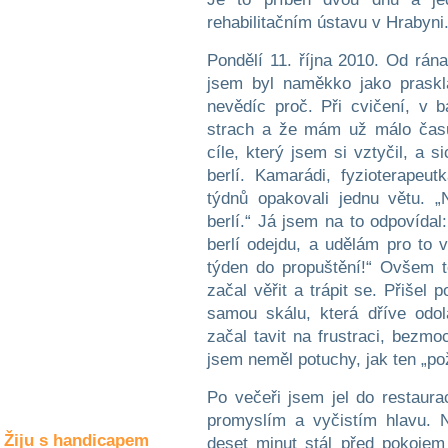
Společné zájmy
rehabilitačním ústavu v Hrabyni
a volný čas
Pondělí 11. října 2010. Od rána
Kultura a akce
jsem byl naměkko jako prasklá
nevědíc proč. Při cvičení, v
strach a že mám už málo času
cíle, který jsem si vztyčil, a
Rozhovory
a příběhy
berlí. Kamarádi, fyzioterapeu
osobností
týdnů opakovali jednu větu. 
berlí.“ Já jsem na to odpovída
Sport
zdravotně
berlí odejdu, a udělám pro to
postižených
týden do propuštění!“ Ovšem 
začal věřit a trápit se. Přiše
Žiju s humorem
samou skálu, která dříve odo
začal tavit na frustraci, bezmo
jsem neměl potuchy, jak ten „pož
Po večeři jsem jel do restaura
promyslím a vyčistím hlavu. N
Žiju s handicapem
deset minut stál před pokojem 