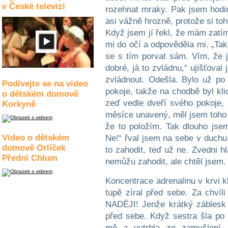
v České televizi
rozehnat mraky. Pak jsem hodin
asi vážně hrozně, protože si to
Když jsem jí řekl, že mám zatím
mi do očí a odpověděla mi. „Ta
se s tím porvat sám. Vím, že j
dobré, já to zvládnu,“ ujišťoval
zvládnout. Odešla. Bylo už po
Podívejte se na video
pokoje, takže na chodbě byl kli
o dětském domově
zeď vedle dveří svého pokoje, 
Korkyně
měsíce unavený, měl jsem toho 
že to položím. Tak dlouho jsem
Video o dětském
Ne!“ řval jsem na sebe v duchu
domově Orlíček
to zahodit, teď už ne. Zvedni h
Přední Chlum
nemůžu zahodit, ale chtěl jsem.
Koncentrace adrenalinu v krvi kl
tupě zíral před sebe. Za chví
NADĚJI! Jenže krátký záblesk v
před sebe. Když sestra šla po 
mě a vytrhla ze zamyšlení. 