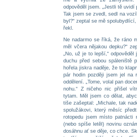
odpověděl jsem. „Jestli tě uvidí
Tak jsem se zvedl, sedl na vozí
byl?“ zeptal se mě spolubydlící
řekl.
Ne nadarmo se říká, že ráno mo
měl včera nějakou depku?“ zept
„No, už je to lepší,“ odpověděl
duchu před sebou spáleniště 
hořela jiskra naděje, že to kla
pár hodin později jsem jel na 
oddělení. „Tome, volal pan doce
nohu.“ Z ničeho nic přišel vít
tytam. Měl jsem co dělat, abyc
tiše zašeptal: „Michale, tak nad
spolužákovi, který měsíc předt
rotopedu jsem místo patnácti 
(nebo spíše letěl) novinu ozná
dosáhnu ať se děje, co chce. S