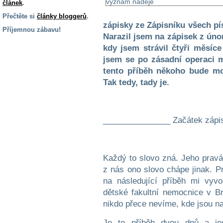
článek
.
Přečtěte si
články bloggerů
.
zápisky ze Zápisníku všech pís
Příjemnou zábavu!
Narazil jsem na zápisek z úno
S handicapem
kdy jsem strávil čtyři měsíc
na cestách
jsem se po zásadní operaci m
tento příběh někoho bude mot
Zdraví
Tak tedy, tady je.
a pomůcky
Vzdělání, práce
_______________ Začátek zápi
a příspěvky
Náhradní
Každý to slovo zná. Jeho pravá 
plnění
z nás ono slovo chápe jinak. 
na následující příběh mi vyvo
Rodina a děti
dětské fakultní nemocnice v B
nikdo přece nevíme, kde jsou na
Je to příběh dvou dnů a je