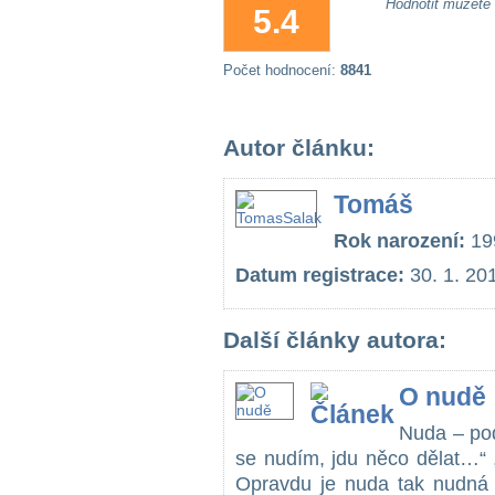
Hodnotit můžete
5.4
Počet hodnocení:
8841
Autor článku:
Tomáš
Rok narození:
19
Datum registrace:
30. 1. 20
Další články autora:
O nudě
Nuda – pod
se nudím, jdu něco dělat…“ 
Opravdu je nuda tak nudná 