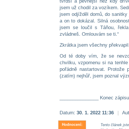
tvrdší a pevnější než kdy dří
jsem už chodil za vozíkem. Sed
jsem odjížděl domů, do sanitky
a on to dokázal. Silná osobnost
jsem se loučil s Táňou, řekla
zvládneš. Omlouvám se ti.“
Zkrátka jsem všechny překvapil
Od té doby vím, že se nevz
chvilku, vzpomenu si na tenhle
pořádně nastartovat. Protože 
(zatím) nejhůř, jsem poznal vý
_______________ Konec zápisu
Datum:
30. 1. 2022 11:36
|
Aut
Hodnocení:
Tento článek jste 