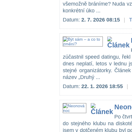
všemožně bráníme? Nuda vzn
konkrétní úko ...
Datum:
2. 7. 2026 08:15
|
zúčastnil speed datingu, řekl 
dnes neplatí, letos v lednu j
stejné organizátorky. Článe
název „Druhý ...
Datum:
22. 1. 2026 18:55
|
Neon
Po čtvr
do stejného klubu na diskoté
jsem v dotčeném klubu byl p