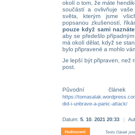
okolí o tom, že máte hendike
součástí a ovlivňuje vaš
světa, kterým jsme všic
popsanou zkušeností, říká
pouze když sami naznáte,
aby se předešlo případným
má okolí dělat, když se stan
bylo připravené a mohlo vá
Je lepší být připraven, než 
post.
Původní článek
https://tomasalak.wordpress.c
did-i-unbrave-a-panic-attack/
Datum:
5. 10. 2021 20:33
|
Aut
Hodnocení:
Tento článek jste 