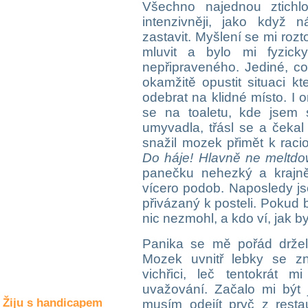
Všechno najednou ztichl
Společné zájmy
a volný čas
intenzivněji, jako když
zastavit. Myšlení se mi rozt
mluvit a bylo mi fyzick
Kultura a akce
nepřipraveného. Jediné, co
okamžitě opustit situaci kt
odebrat na klidné místo. I
Rozhovory
se na toaletu, kde jsem 
a příběhy
umyvadla, třásl se a čekal
osobností
snažil mozek přimět k racion
Sport
Do háje! Hlavně ne meltd
zdravotně
panečku nehezký a krajně
postižených
vícero podob. Naposledy j
přivázaný k posteli. Pokud 
Žiju s humorem
nic nezmohl, a kdo ví, jak b
Panika se mě pořád držela
Mozek uvnitř lebky se zn
vichřici, leč tentokrát m
uvažování. Začalo mi být 
Žiju s handicapem
musím odejít pryč z rest