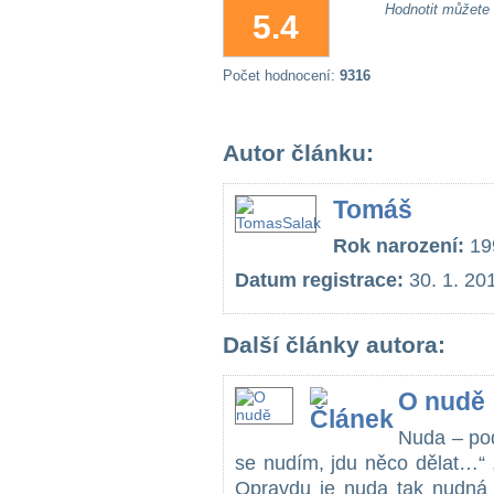
Hodnotit můžete
5.4
Počet hodnocení:
9316
Autor článku:
Tomáš
Rok narození:
19
Datum registrace:
30. 1. 20
Další články autora:
O nudě
Nuda – pod
se nudím, jdu něco dělat…“ 
Opravdu je nuda tak nudná 