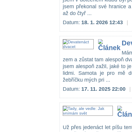
jsem překonal své hranice a
až do čtyř ...
Datum:
18. 1. 2026 12:43
|
De
Mám
zem a zůstat tam alespoň dva
jsem alespoň zažil, jaké to je
lidmi. Samota je pro mě d
žebříčku mých pri ...
Datum:
17. 11. 2025 22:00
|
Už přes jedenáct let píšu tent