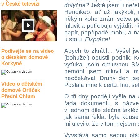
v České televizi
dotyčné?
Ještě jsem jí neře
Hendikep, ať už jakýkoli,
někým koho znám sotva pá
mluvit a potřebuju vyjádřit
papír, popřípadě mobil, a n
u stolu.
Fixpráce!
Abych to zkrátil… Vyšel jse
Podívejte se na video
o dětském domově
(bohužel) opustil podnik. K
Korkyně
vyťukal jsem omluvnou SM
nemohl jsem mluvit a m
neočekával. Druhý den jsem
Video o dětském
Poslala mne k čertu. Inu, šel
domově Orlíček
O tři dny později vyšla na 
Přední Chlum
řada dokumentu s názve
v jednom díle slečna taktéž
jak sama řekla, byla kous
mi ulevilo, že v tom nejsem
Vyvstává samo sebou otázk