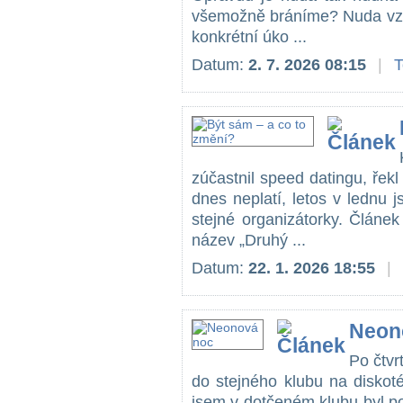
všemožně bráníme? Nuda vzn
konkrétní úko ...
Datum:
2. 7. 2026 08:15
|
zúčastnil speed datingu, řekl 
dnes neplatí, letos v lednu j
stejné organizátorky. Článe
název „Druhý ...
Datum:
22. 1. 2026 18:55
|
Neon
Po čtvr
do stejného klubu na diskoté
jsem v dotčeném klubu byl p