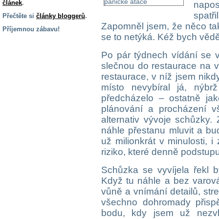
článek
.
napos
spat
Přečtěte si
články bloggerů
.
Zapomněl jsem, že něco tak
Příjemnou zábavu!
se to netýká. Kéž bych věděl
S handicapem
na cestách
Po pár týdnech vídání se v
slečnou do restaurace na v
restaurace, v níž jsem nik
Zdraví
místo nevybíral já, nýb
a pomůcky
předcházelo – ostatně ja
plánování a procházení vš
Vzdělání, práce
alternativ vývoje schůzky
a příspěvky
náhle přestanu mluvit a bud
už milionkrát v minulosti, 
riziko, které denně podstupuj
Náhradní
plnění
Schůzka se vyvíjela řekl 
Když tu náhle a bez varov
Rodina a děti
vůně a vnímání detailů, str
všechno dohromady přispě
bodu, kdy jsem už nezvlá