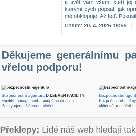
a svět vám všem, kteří jej 
kterými bych popsal, jak op
mě obklopuje. Až teď. Pokusil
Datum:
20. 4. 2025 19:55
|
Děkujeme generálnímu pa
vřelou podporu!
Bezpečnostní agentura
D.I.SEVEN FACILITY
B
ezpečnostní agen
Facility management a podpůrné činnosti.
Bezpečnostní služb
Poskytujeme
Náhradní plnění
.
úklidové ,recepční s
Překlepy:
Lidé náš web hledají tak