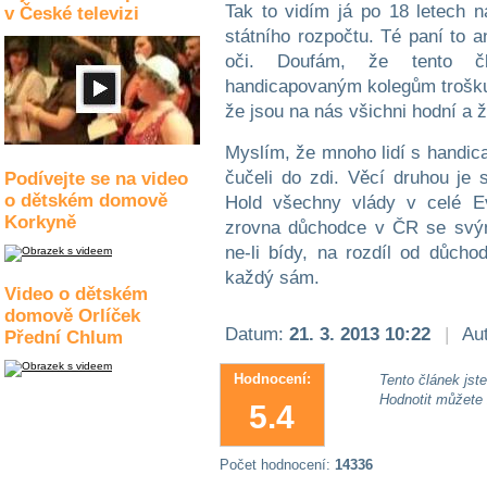
Tak to vidím já po 18 letech 
v České televizi
státního rozpočtu. Té paní to 
oči. Doufám, že tento čl
handicapovaným kolegům trošku 
že jsou na nás všichni hodní a 
Myslím, že mnoho lidí s handic
čučeli do zdi. Věcí druhou je 
Podívejte se na video
o dětském domově
Hold všechny vlády v celé Ev
Korkyně
zrovna důchodce v ČR se svými
ne-li bídy, na rozdíl od důch
každý sám.
Video o dětském
domově Orlíček
Datum:
21. 3. 2013 10:22
|
Aut
Přední Chlum
Hodnocení:
Tento článek jste 
Hodnotit můžete
5.4
Počet hodnocení:
14336