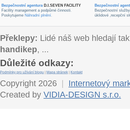
Bezpečnostní agentura
D.I.SEVEN FACILITY
B
ezpečnostní agen
Facility management a podpůrné činnosti.
Bezpečnostní služb
Poskytujeme
Náhradní plnění
.
úklidové ,recepční s
Překlepy:
Lidé náš web hledají tak
handikep
, ...
Důležité odkazy:
Podmínky pro užívání blogu
|
Mapa stránek
|
Kontakt
Copyright 2026
|
Internetový mar
Created by
VIDIA-DESIGN s.r.o.