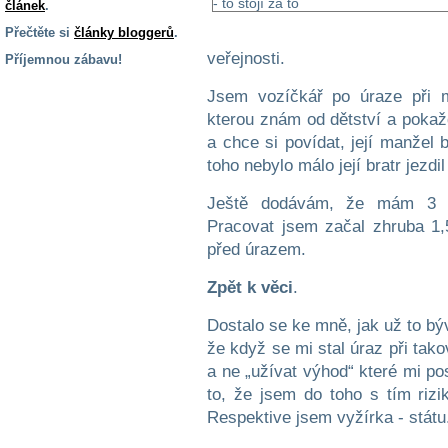
článek
.
Přečtěte si
články bloggerů
.
veřejnosti.
Příjemnou zábavu!
S handicapem
Jsem vozíčkář po úraze při m
na cestách
kterou znám od dětství a poka
a chce si povídat, její manžel 
Zdraví
toho nebylo málo její bratr jezd
a pomůcky
Ještě dodávám, že mám 3 ži
Pracovat jsem začal zhruba 1,
Vzdělání, práce
před úrazem.
a příspěvky
Zpět k věci
.
Náhradní
Dostalo se ke mně, jak už to bý
plnění
že když se mi stal úraz při tak
a ne „užívat výhod“ které mi po
Rodina a děti
to, že jsem do toho s tím rizi
Respektive jsem vyžírka - státu