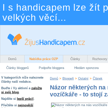
I s handicapem lze žít p
velkých věcí...
Domů
Nabídka práce OZP
Články
Rozhovory
Články bloggerů
Podpořte bloggera
Hledám sponzora
V kategoriích níže naleznete
Domů
>
Bloggeři
>
Ostatní
>
Článek
články naší redakce.
Názor některých na
Buďte i Vy aktivní a
založte
si svůj blog
.
vozíčkáře - to stojí z
Najděte si
lepší práci!
.
Přečtěte si
nejnovější