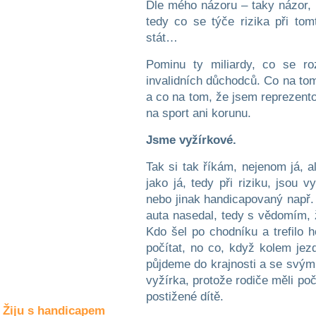
Dle mého názoru – taky názor,
Společné zájmy
a volný čas
tedy co se týče rizika při to
stát…
Kultura a akce
Pominu ty miliardy, co se ro
invalidních důchodců. Co na tom
a co na tom, že jsem reprezento
Rozhovory
na sport ani korunu.
a příběhy
osobností
Jsme vyžírkové.
Sport
Tak si tak říkám, nejenom já, a
zdravotně
jako já, tedy při riziku, jsou 
postižených
nebo jinak handicapovaný např.
Žiju s humorem
auta nasedal, tedy s vědomím,
Kdo šel po chodníku a trefilo h
počítat, no co, když kolem jez
půjdeme do krajnosti a se svým
vyžírka, protože rodiče měli poč
postižené dítě.
Žiju s handicapem