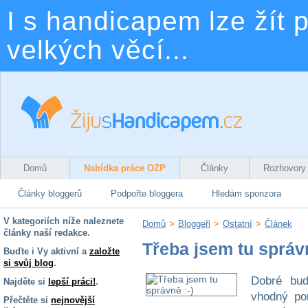
I s handicapem lze žít p
velkých věcí...
Domů
Nabídka práce OZP
Články
Rozhovory
Články bloggerů
Podpořte bloggera
Hledám sponzora
V kategoriích níže naleznete
Domů
>
Bloggeři
>
Ostatní
>
Článek
články naší redakce.
Třeba jsem tu správn
Buďte i Vy aktivní a
založte
si svůj blog
.
Dobré bud
Najděte si
lepší práci!
.
vhodný por
Přečtěte si
nejnovější