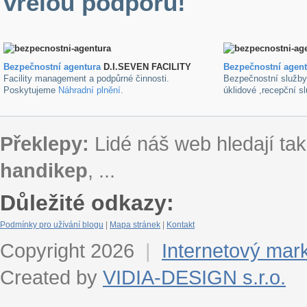
vřelou podporu!
Bezpečnostní agentura
D.I.SEVEN FACILITY
B
ezpečnostní agen
Facility management a podpůrné činnosti.
Bezpečnostní služb
Poskytujeme
Náhradní plnění
.
úklidové ,recepční s
Překlepy:
Lidé náš web hledají tak
handikep
, ...
Důležité odkazy:
Podmínky pro užívání blogu
|
Mapa stránek
|
Kontakt
Copyright 2026
|
Internetový mar
Created by
VIDIA-DESIGN s.r.o.