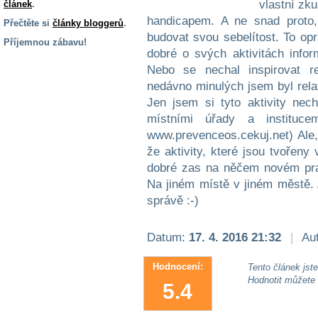
vlastní zku
článek
.
handicapem. A ne snad proto, 
Přečtěte si
články bloggerů
.
budovat svou sebelítost. To op
Příjemnou zábavu!
dobré o svých aktivitách infor
S handicapem
Nebo se nechal inspirovat 
na cestách
nedávno minulých jsem byl relat
Jen jsem si tyto aktivity nech
Zdraví
místními úřady a instituce
a pomůcky
www.prevenceos.cekuj.net) Ale, 
že aktivity, které jsou tvořeny
dobré zas na něčem novém praco
Vzdělání, práce
a příspěvky
Na jiném místě v jiném městě. A
správě :-)
Náhradní
plnění
Datum:
17. 4. 2016 21:32
|
Aut
Hodnocení:
Tento článek jste 
Rodina a děti
Hodnotit můžete
5.4