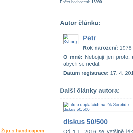
Počet hodnocení:
13990
Společné zájmy
a volný čas
Autor článku:
Kultura a akce
Petr
Rozhovory
Rok narození:
1978
a příběhy
osobností
O mně:
Nebojuji jen proto, 
abych se nedal.
Sport
zdravotně
Datum registrace:
17. 4. 20
postižených
Žiju s humorem
Další články autora:
diskus 50/500
Žiju s handicapem
Od 1.1. 2016 se vetšině lék