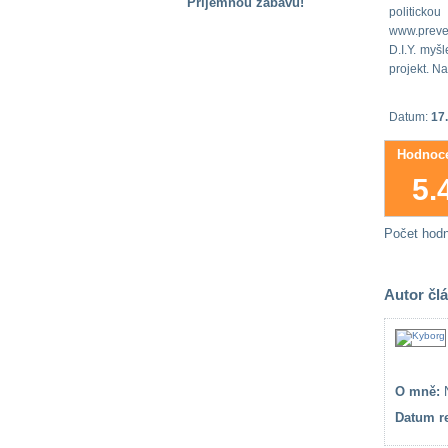
Příjemnou zábavu!
politick
www.prevenc
S handicapem
na cestách
D.I.Y. myš
projekt. Na
Zdraví
Datum:
17.
a pomůcky
Hodnoce
Vzdělání, práce
5.
a příspěvky
Počet hod
Náhradní
plnění
Autor čl
Rodina a děti
O mně:
N
Společné zájmy
a volný čas
Datum re