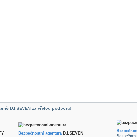
pině D.I.SEVEN za vřelou podporu!
Bezpečnos
TY
B
ezpečnostní agentura
D.I.SEVEN
Bezpečnost