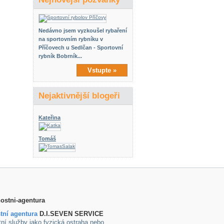
Nedávno jsem vyzkoušel rybaření
na sportovním rybníku v
Příčovech u Sedlčan - Sportovní
rybník Bobrník...
Vstupte »
Nejaktivnější blogeři
Kateřina
Tomáš
tní agentura
D.I.SEVEN SERVICE
ní služby jako fyzická ostraha nebo