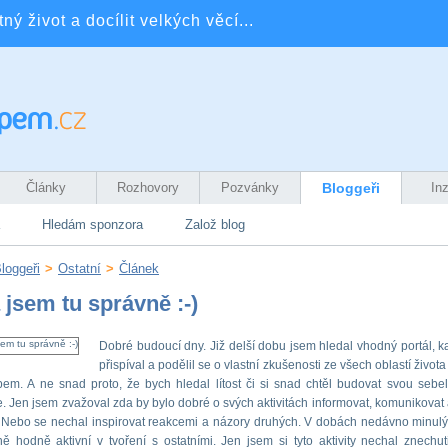
ý život a docílit velkých věcí...
Články
Rozhovory
Pozvánky
Bloggeři
In
Hledám sponzora
Založ blog
loggeři
>
Ostatní
>
Článek
 jsem tu správně :-)
Dobré budoucí dny. Již delší dobu jsem hledal vhodný portál, 
přispíval a podělil se o vlastní zkušenosti ze všech oblastí život
em. A ne snad proto, že bych hledal lítost či si snad chtěl budovat svou sebelí
. Jen jsem zvažoval zda by bylo dobré o svých aktivitách informovat, komunikovat a
. Nebo se nechal inspirovat reakcemi a názory druhých. V dobách nedávno minul
vně hodně aktivní v tvoření s ostatními. Jen jsem si tyto aktivity nechal znechuti