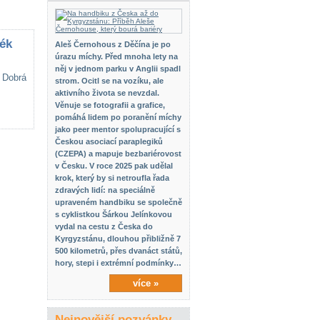
lék
Aleš Černohous z Děčína je po
úrazu míchy. Před mnoha lety na
něj v jednom parku v Anglii spadl
. Dobrá
strom. Ocitl se na vozíku, ale
aktivního života se nevzdal.
Věnuje se fotografii a grafice,
pomáhá lidem po poranění míchy
jako peer mentor spolupracující s
Českou asociací paraplegiků
(CZEPA) a mapuje bezbariérovost
v Česku. V roce 2025 pak udělal
krok, který by si netroufla řada
zdravých lidí: na speciálně
upraveném handbiku se společně
s cyklistkou Šárkou Jelínkovou
vydal na cestu z Česka do
Kyrgyzstánu, dlouhou přibližně 7
500 kilometrů, přes dvanáct států,
hory, stepi i extrémní podmínky…
více »
Nejnovější pozvánky