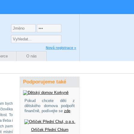
Nová registrace »
zerce
O nás
Podporujeme také
Pokud chcete děti z
kam bych
dětského domova podpořit
a člověka
finančně, podívejte se
zde
.
tost. To
 třeba i
ých jsem
Orlíček Přední Chlum
t místní