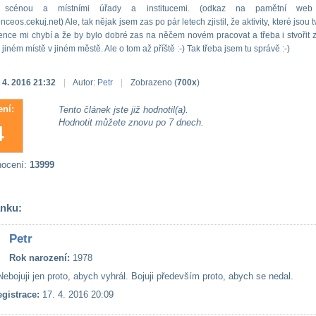
ou scénou a místními úřady a institucemi. (odkaz na pamětní web a
eos.cekuj.net) Ale, tak nějak jsem zas po pár letech zjistil, že aktivity, které jsou 
lence mi chybí a že by bylo dobré zas na něčem novém pracovat a třeba i stvořit 
 jiném místě v jiném městě. Ale o tom až příště :-) Tak třeba jsem tu správě :-)
 4. 2016 21:32
|
Autor:
Petr
|
Zobrazeno (
700x
)
ní:
Tento článek jste již hodnotil(a).
Hodnotit můžete znovu po 7 dnech.
4
nocení:
13999
ánku:
Petr
Rok narození:
1978
ebojuji jen proto, abych vyhrál. Bojuji především proto, abych se nedal.
gistrace:
17. 4. 2016 20:09