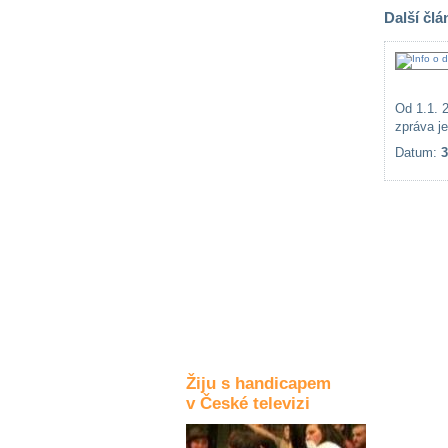
Další člá
Kultura a akce
Rozhovory
Od 1.1. 
a příběhy
zpráva je
osobností
Datum:
3
Sport
zdravotně
postižených
Žiju s humorem
Žiju s handicapem
v České televizi