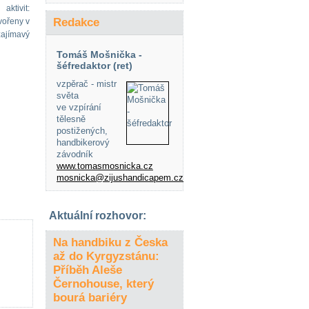
ktivit:
Redakce
tvořeny v
zajímavý
Tomáš Mošnička -
šéfredaktor (ret)
vzpěrač - mistr
světa
ve vzpírání
tělesně
postižených,
handbikerový
závodník
www.tomasmosnicka.cz
mosnicka@zijushandicapem.cz
Aktuální rozhovor:
Na handbiku z Česka
až do Kyrgyzstánu:
Příběh Aleše
Černohouse, který
bourá bariéry