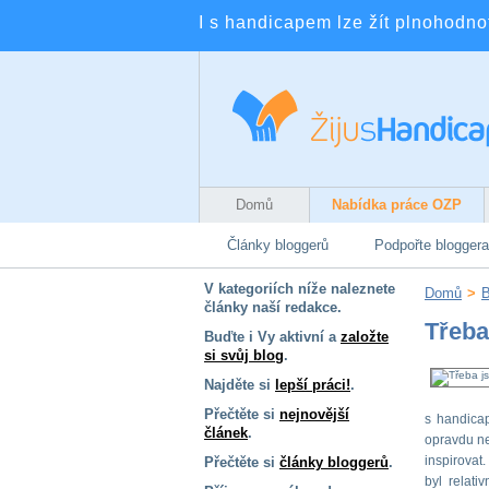
I s handicapem lze žít plnohodnotn
Domů
Nabídka práce OZP
Články bloggerů
Podpořte bloggera
V kategoriích níže naleznete
Domů
>
B
články naší redakce.
Třeba
Buďte i Vy aktivní a
založte
si svůj blog
.
Najděte si
lepší práci!
.
Přečtěte si
nejnovější
s handicap
článek
.
opravdu ne
inspirovat
Přečtěte si
články bloggerů
.
byl relati